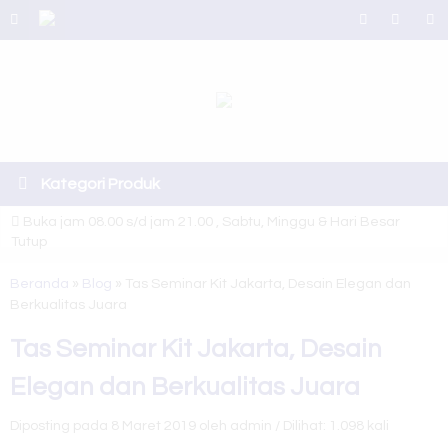
Kategori Produk
Buka jam 08.00 s/d jam 21.00 , Sabtu, Minggu & Hari Besar
Tutup
Selamat Datang di Website Juragan Tas ~ Konveksi Tas Berkualitas
Beranda
»
Blog
»
Tas Seminar Kit Jakarta, Desain Elegan dan
Berkualitas Juara
Kami siap melayani berbagai macam pesanan tas sesuai kebutuhan anda
Silahkan hubungi costumer service kami untuk info lebih lanjut
Tas Seminar Kit Jakarta, Desain
Juragan tas merupakan produsen dan konveksi tas berkualitas
Elegan dan Berkualitas Juara
Murah , Aman dan Terpercaya
Diposting pada 8 Maret 2019 oleh admin / Dilihat: 1.098 kali