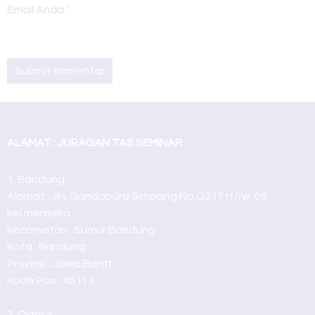
Email Anda
*
ALAMAT : JURAGAN TAS SEMINAR
1. Bandung
Alamat : Jln. Gandapura Simpang No.G217 rt/rw :05
kel.merdeka
kecamatan : Sumur Bandung
Kota : Bandung
Provinsi : Jawa Barat
Kode Pos : 40113
2. Cianjur