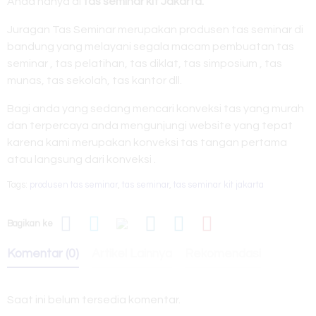
Anda hanya di
tas seminar kit Jakarta.
Juragan Tas Seminar merupakan produsen tas seminar di
bandung yang melayani segala macam pembuatan tas
seminar , tas pelatihan, tas diklat, tas simposium , tas
munas, tas sekolah, tas kantor dll.
Bagi anda yang sedang mencari konveksi tas yang murah
dan terpercaya anda mengunjungi website yang tepat
karena kami merupakan konveksi tas tangan pertama
atau langsung dari konveksi .
Tags:
produsen tas seminar
,
tas seminar
,
tas seminar kit jakarta
Bagikan ke
Komentar (0)
Artikel Lainnya
Rekomendasi
Saat ini belum tersedia komentar.