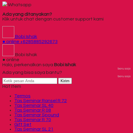
Whatsapp
Ada yang ditanyakan?
Klik untuk chat dengan customer support kami
Bobi Ishak
● online
+6285885292673
Bobi Ishak
● online
Halo, perkenalkan saya
Bobi Ishak
baru saja
Ada yang bisa saya bantu?
baru saja
Kirim
Hot Item
Termos
Tas Seminar Ransel R 72
Tas Seminar SL 40
Tas Seminar R 08
Tas Seminar Spound
Tas Seminar R 70
Gift Set
Tas Seminar SL 21