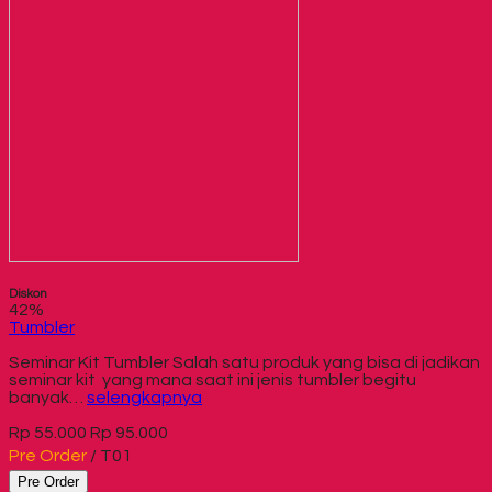
Diskon
42%
Tumbler
Seminar Kit Tumbler Salah satu produk yang bisa di jadikan
seminar kit yang mana saat ini jenis tumbler begitu
banyak…
selengkapnya
Rp 55.000
Rp 95.000
Pre Order
/ T01
Pre Order