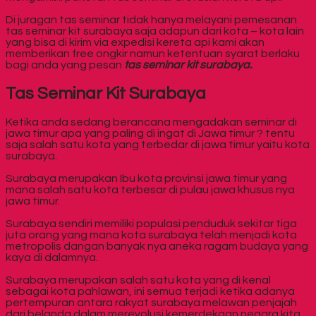
Di juragan tas seminar tidak hanya melayani pemesanan
tas seminar kit surabaya saja adapun dari kota – kota lain
yang bisa di kirim via expedisi kereta api kami akan
memberikan free ongkir namun ketentuan syarat berlaku
bagi anda yang pesan
tas seminar kit surabaya.
Tas Seminar Kit Surabaya
Ketika anda sedang berancana mengadakan seminar di
jawa timur apa yang paling di ingat di Jawa timur ? tentu
saja salah satu kota yang terbedar di jawa timur yaitu kota
surabaya.
Surabaya merupakan Ibu kota provinsi jawa timur yang
mana salah satu kota terbesar di pulau jawa khusus nya
jawa timur.
Surabaya sendiri memiliki populasi penduduk sekitar tiga
juta orang yang mana kota surabaya telah menjadi kota
metropolis dangan banyak nya aneka ragam budaya yang
kaya di dalamnya.
Surabaya merupakan salah satu kota yang di kenal
sebagai kota pahlawan, ini semua terjadi ketika adanya
pertempuran antara rakyat surabaya melawan penjajah
dari belanda dalam merevolusi kemerdekaan negara kita