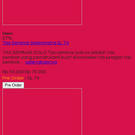
Diskon
27%
Tas Seminar Selempang SL 74
TAS SEMINAR SOLO Tas seminar solo ini adalah tas
seminar yang pernah kami buat di konveksi tas juragan tas
seminar….
selengkapnya
Rp 55.000
Rp 75.000
Pre Order
/ SL 74
Pre Order