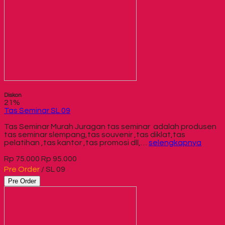
Diskon
21%
Tas Seminar SL 09
Tas Seminar Murah Juragan tas seminar adalah produsen
tas seminar slempang,tas souvenir ,tas diklat,tas
pelatihan ,tas kantor ,tas promosi dll,…
selengkapnya
Rp 75.000
Rp 95.000
Pre Order
/ SL 09
Pre Order