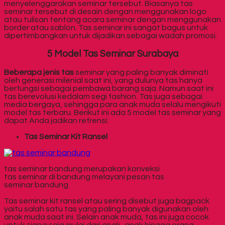
menyelenggarakan seminar tersebut. Biasanya tas
seminar tersebut di desain dengan menggunakan logo
atau tulisan tentang acara seminar dengan menggunakan
border atau sablon. Tas seminar ini sangat bagus untuk
dipertimbangkan untuk dijadikan sebagai wadah promosi.
5 Model
Tas Seminar Surabaya
Beberapa jenis tas
seminar yang paling banyak diminati
oleh generasi milenial saat ini, yang dulunya tas hanya
berfungsi sebagai pembawa barang saja. Namun saat ini
tas berevolusi kedalam segi fashion. Tas juga sebagai
media bergaya, sehingga para anak muda selalu mengikuti
model tas terbaru. Berikut ini ada 5 model tas seminar yang
dapat Anda jadikan refrensi:
Tas Seminar Kit Ransel
tas seminar bandung merupakan konveksi
tas seminar di bandung melayani pesan tas
seminar bandung
Tas seminar kit ransel atau sering disebut juga bagpack
yaitu salah satu tas yang paling banyak digunakan oleh
anak muda saat ini. Selain anak muda, tas ini juga cocok
untuk siapa saja mulai dari anak- anak hingga orang