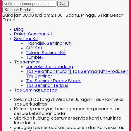
Cari
Kategori Produk
Buka jam 08.00 s/d jam 21.00 , Sabtu, Minggu & Hari Besar
Tutup
Blog
Paket Seminar Kit
Seminar Kit
Flashdisk Seminar Kit
Gift Set
Pulpen Seminar Kit
Tumbler
Tas seminar
konveksi tas bandung
Tas Pelatihan Murah | Tas Seminar Kit | Produsen
Tas Seminar
Tas Seminar Ready Stock
Tas Seminar Terlaris
Tas Seminar Laptop
Selamat Datang di Website Juragan Tas ~ Konveksi
Tas Berkualitas
Kami siap melayani berbagai macam pesanan tas
sesuai kebutuhan anda
Silahkan hubungi costumer service kami untuk info
lebih lanjut
Juragan tas merupakan produsen dan konveksi tas