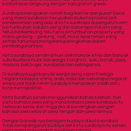
berbatasan langsung dengan kabupaten gresik.
Surabaya merupakan rumah bagi kantor dan pusat bisnis
yang mana surabaya merupakan ibukota provinsi jadi
perekonimian yang ada di kota surabaya di pengaruhi oleh
pertumbuhan industri asing dan beberapa industri yang
terus berkembang terutama petumbuhan property yang
mana gedung – gedung , mall, Hotel Apartemen yang
setiap tahunnya mengalami peningkatan dalam
pembangunannya.
Kota surabaya sendiri di huni oleh banyak etnis dan banyak
suku budaya mulai dari warga tionghoa , suku batak, jawa,
madura, bali,bugis, sundadan lain sebagainya.
Di surabaya juga banyak warga asing seperti warga
negara malasyia, china, arab, india dan beberapa negar di
eropa jadi tidak heran surabaya merupakan salah satu
kota metropolitan.
Kota Surabya sendiri menggunakan bahasa sehari -hari
yaitu bahasa jawa yang mana bahasa jawa surabaya itu
terkesan keras dan tinggi jika di bandingkan dengan
bahasa jawa wilayah jawa tengah dan jawa lainnya.
Dengan banyak nya beragam budaya di kota surabya
tidak mempengaruhi budaya asli kota surabaya itu sendiri
yang mana masyarakat surabaya sangat