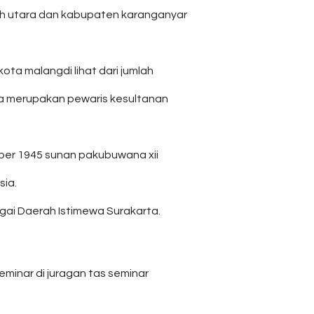
ah utara dan kabupaten karanganyar
ta malangdi lihat dari jumlah
ta merupakan pewaris kesultanan
mber 1945 sunan pakubuwana xii
ia.
gai Daerah Istimewa Surakarta.
minar di juragan tas seminar