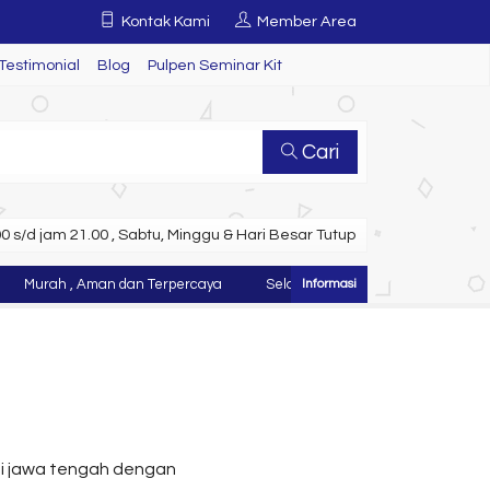
Kontak Kami
Member Area
Testimonial
Blog
Pulpen Seminar Kit
Cari
 s/d jam 21.00 , Sabtu, Minggu & Hari Besar Tutup
urah , Aman dan Terpercaya
Selamat Datang di Website Juragan Tas 
si jawa tengah dengan