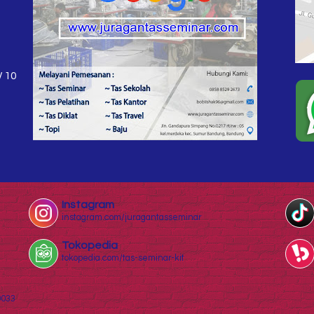
W 10
Instagram
instagram.com/juragantasseminar
Tokopedia
tokopedia.com/tas-seminar-kit
0033