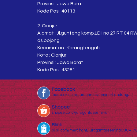
Provinsi : Jawa Barat
Kode Pos : 40113
2. Cianjur
Alamat : Jl.gunteng komp.LDII no 27 RT 04 R
ds.bojong
Kecamatan : Karangtengah
Kota : Cianjur
Provinsi : Jawa Barat
Kode Pos : 43281
Facebook
facebook.com/Juragantasseminarbandung/
Shopee
shopee.co.id/juragantasseminar
Blibli
blibli.com/merchant/juragantasseminar/JUR-7