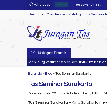
Whatsapp
Tas Seminar R 46
HOT ITEM
Beranda
Cara Pesan
Katalog
Tas Seminar 
Tas Seminar SL 26
Tas Seminar R 68
Paket Seminar Kit
Tas Seminar
Kategori Produk
Tas Seminar R 06
da
Silahkan hubungi costumer service kami untuk info lebih lanjut
Tas Seminar R 66
Tas Seminar R 67
Beranda
»
Blog
»
Tas Seminar Surakarta
Tas Seminar Surakarta
Diposting pada 20 Juni 2021 oleh admin / Dilihat: 74
Tas Seminar Surakarta
– Kota Surakarta mer