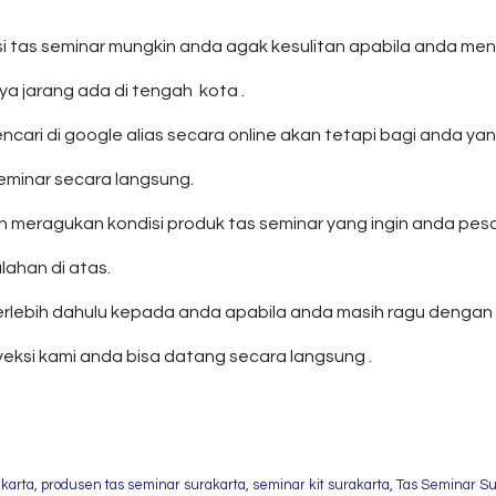
tas seminar mungkin anda agak kesulitan apabila anda menca
ya jarang ada di tengah kota .
ri di google alias secara online akan tetapi bagi anda yang
eminar secara langsung.
eragukan kondisi produk tas seminar yang ingin anda pesan 
han di atas.
rlebih dahulu kepada anda apabila anda masih ragu dengan
veksi kami anda bisa datang secara langsung .
akarta
,
produsen tas seminar surakarta
,
seminar kit surakarta
,
Tas Seminar Su