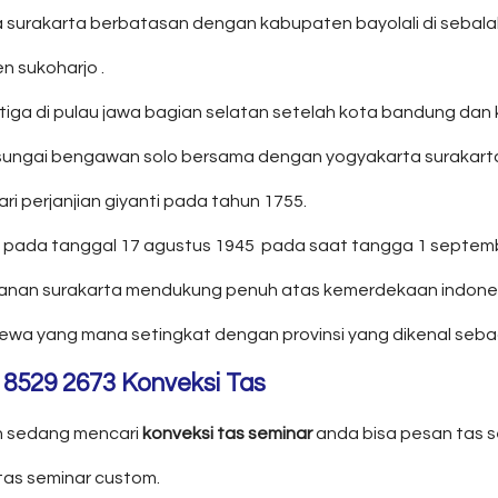
a surakarta berbatasan dengan kabupaten bayolali di sebal
 sukoharjo .
iga di pulau jawa bagian selatan setelah kota bandung dan ko
eh sungai bengawan solo bersama dengan yogyakarta surakar
 perjanjian giyanti pada tahun 1755.
sia pada tanggal 17 agustus 1945 pada saat tangga 1 septe
nan surakarta mendukung penuh atas kemerdekaan indones
mewa yang mana setingkat dengan provinsi yang dikenal seba
 8529 2673 Konveksi Tas
an sedang mencari
konveksi tas seminar
anda bisa pesan tas se
as seminar custom.