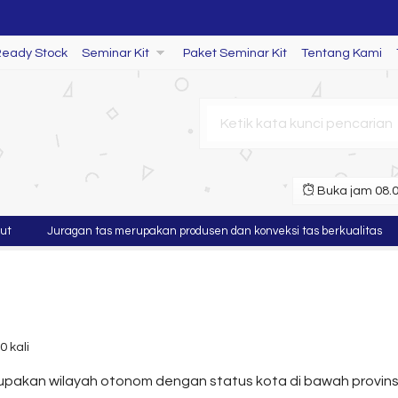
Ready Stock
Seminar Kit
Paket Seminar Kit
Tentang Kami
Buka jam 08.00
Juragan tas merupakan produsen dan konveksi tas berkualitas
M
0 kali
upakan wilayah otonom dengan status kota di bawah provin