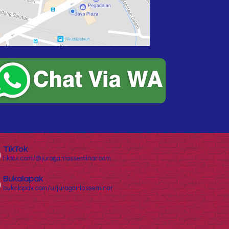
TikTok
tiktok.com/@juragantasseminar.com
Bukalapak
bukalapak.com/u/juragantasseminar