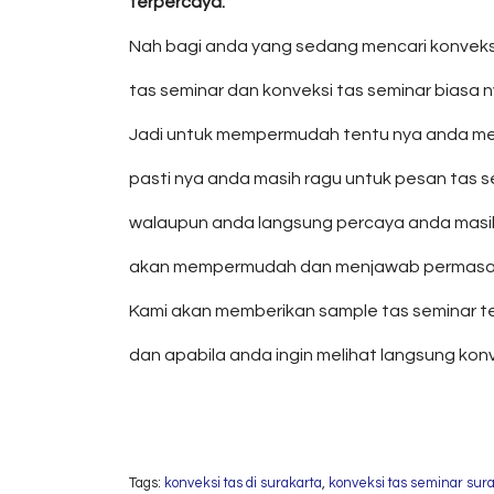
terpercaya.
Nah bagi anda yang sedang mencari konveksi 
tas seminar dan konveksi tas seminar biasa n
Jadi untuk mempermudah tentu nya anda menca
pasti nya anda masih ragu untuk pesan tas s
walaupun anda langsung percaya anda masih m
akan mempermudah dan menjawab permasala
Kami akan memberikan sample tas seminar te
dan apabila anda ingin melihat langsung kon
Tags:
konveksi tas di surakarta
,
konveksi tas seminar sur