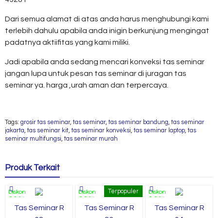
Dari semua alamat di atas anda harus menghubungi kami
terlebih dahulu apabila anda inigin berkunjung mengingat
padatnya aktiifitas yang kami miliki.
Jadi apabila anda sedang mencari konveksi tas seminar
jangan lupa untuk pesan tas seminar di juragan tas
seminar ya. harga ,urah aman dan terpercaya.
Tags:
grosir tas seminar
,
tas seminar
,
tas seminar bandung
,
tas seminar
jakarta
,
tas seminar kit
,
tas seminar konveksi
,
tas seminar laptop
,
tas
seminar multifungsi
,
tas seminar murah
Produk Terkait
Terpopuler
Diskon
Diskon
Diskon
23%
22%
16%
Tas Seminar R
Tas Seminar R
Tas Seminar R