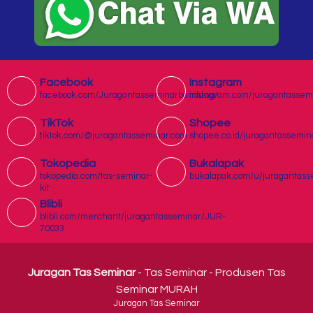
Facebook
Instagram
facebook.com/Juragantasseminarbandung/
instagram.com/juragantassem
TikTok
Shopee
tiktok.com/@juragantasseminar.com
shopee.co.id/juragantassemin
Tokopedia
Bukalapak
tokopedia.com/tas-seminar-
bukalapak.com/u/juragantass
kit
Blibli
blibli.com/merchant/juragantasseminar/JUR-
70033
Juragan Tas Seminar
- Tas Seminar - Produsen Tas
Seminar MURAH
Juragan Tas Seminar