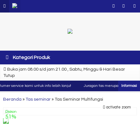
Kategori Produk
Buka jam 08.00 s/d jam 21.00 , Sabtu, Minggu & Hari Besar
Tutup
r service kami untuk info lebih lanjut
Juragan tas merupakan produsen dan
Beranda
»
Tas seminar
»
Tas Seminar Multifungsi
activate zoom
Diskon
51%