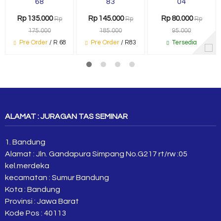
68
83
04
Rp 135.000
Rp 145.000
Rp 80.000
Rp
Rp
Rp
175.000
185.000
95.000
Pre Order
/ R 68
Pre Order
/ R83
Tersedia
ALAMAT : JURAGAN TAS SEMINAR
1. Bandung
Alamat : Jln. Gandapura Simpang No.G217 rt/rw :05
kel.merdeka
kecamatan : Sumur Bandung
Kota : Bandung
Provinsi : Jawa Barat
Kode Pos : 40113