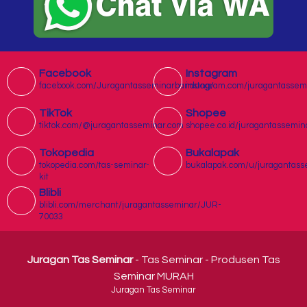
Facebook
Instagram
facebook.com/Juragantasseminarbandung/
instagram.com/juragantassem
TikTok
Shopee
tiktok.com/@juragantasseminar.com
shopee.co.id/juragantassemin
Tokopedia
Bukalapak
tokopedia.com/tas-seminar-
bukalapak.com/u/juragantass
kit
Blibli
blibli.com/merchant/juragantasseminar/JUR-
70033
Juragan Tas Seminar
- Tas Seminar - Produsen Tas
Seminar MURAH
Juragan Tas Seminar