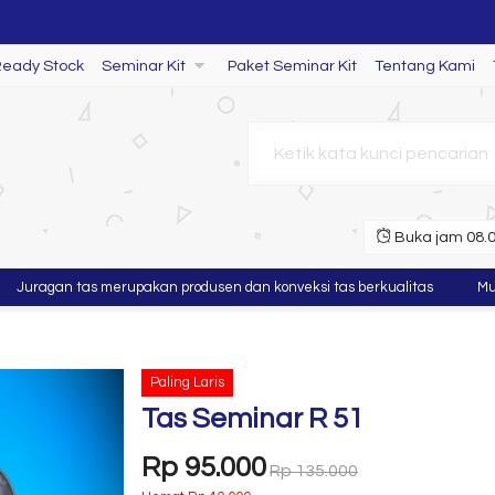
Ready Stock
Seminar Kit
Paket Seminar Kit
Tentang Kami
Buka jam 08.00
agan tas merupakan produsen dan konveksi tas berkualitas
Murah , 
Paling Laris
Tas Seminar R 51
Rp 95.000
Rp 135.000