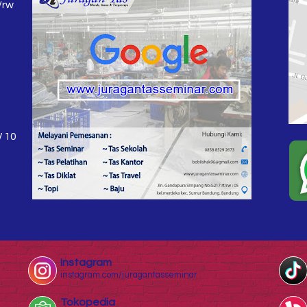
/rw
W 10
Instagram
instagram.com/juragantasseminar
Tokopedia