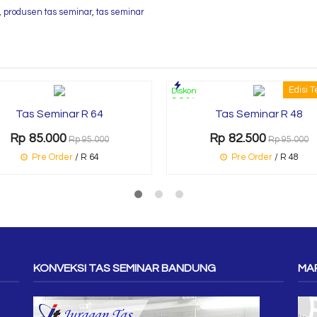
,
produsen tas seminar
,
tas seminar
Edisi T
Diskon
13%
Tas Seminar R 64
Tas Seminar R 48
Rp 85.000
Rp 82.500
Rp 95.000
Rp 95.000
Pre Order
/ R 64
Pre Order
/ R 48
KONVEKSI TAS SEMINAR BANDUNG
MAP