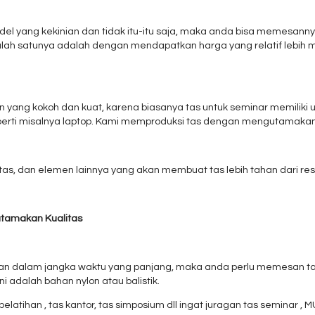
l yang kekinian dan tidak itu-itu saja, maka anda bisa memesanny
lah satunya adalah dengan mendapatkan harga yang relatif lebih m
yang kokoh dan kuat, karena biasanya tas untuk seminar memiliki u
perti misalnya laptop. Kami memproduksi tas dengan mengutamakan
m tas, dan elemen lainnya yang akan membuat tas lebih tahan dari r
utamakan Kualitas
kan dalam jangka waktu yang panjang, maka anda perlu memesan t
adalah bahan nylon atau balistik.
as pelatihan , tas kantor, tas simposium dll ingat juragan tas semina