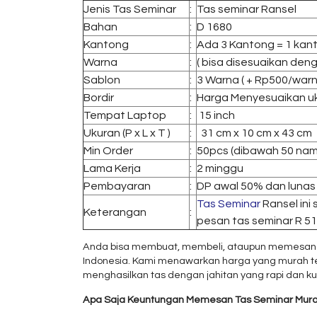
Jenis Tas Seminar
:
Tas seminar Ransel
Bahan
:
D 1680
Kantong
:
Ada 3 Kantong = 1 kan
Warna
:
( bisa disesuaikan den
Sablon
:
3 Warna ( + Rp500/warn
Bordir
:
Harga Menyesuaikan u
Tempat Laptop
:
15 inch
Ukuran (P x L x T )
:
31 cm x 10 cm x 43 cm
Min Order
:
50pcs (dibawah 50 nam
Lama Kerja
:
2 minggu
Pembayaran
:
DP awal 50% dan lunas
Tas Seminar
Ransel ini
Keterangan
:
pesan tas seminar R 51 
Anda bisa membuat, membeli, ataupun memesan tas 
Indonesia. Kami menawarkan harga yang murah teta
menghasilkan tas dengan jahitan yang rapi dan ku
Apa Saja Keuntungan Memesan Tas Seminar Mur