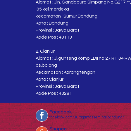
Alamat : Jln. Gandapura Simpang No.G217 rt
:05 kel.merdeka
kecamatan : Sumur Bandung
Kota : Bandung
Provinsi : Jawa Barat
Kode Pos : 40113
2. Cianjur
Alamat : Jl.gunteng komp.LDII no 27 RT 04 R
ds.bojong
Kecamatan : Karangtengah
Kota : Cianjur
Provinsi : Jawa Barat
Kode Pos : 43281
Facebook
facebook.com/Juragantasseminarbandung/
Shopee