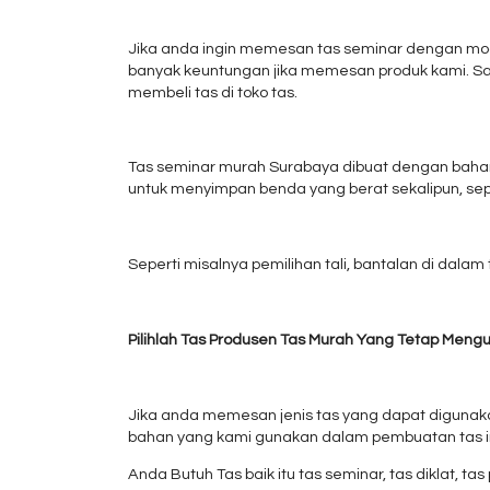
Jika anda ingin memesan tas seminar dengan mode
banyak keuntungan jika memesan produk kami. Sa
membeli tas di toko tas.
Tas seminar murah Surabaya dibuat dengan bahan 
untuk menyimpan benda yang berat sekalipun, se
Seperti misalnya pemilihan tali, bantalan di dala
Pilihlah Tas Produsen Tas Murah Yang Tetap Meng
Jika anda memesan jenis tas yang dapat diguna
bahan yang kami gunakan dalam pembuatan tas ini 
Anda Butuh Tas baik itu tas seminar, tas diklat, t