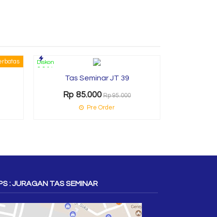
erbatas
Diskon
Diskon
Tas
11%
32%
Tas Seminar JT 39
Rp 8
Rp 85.000
Rp 95.000
P
Pre Order
S : JURAGAN TAS SEMINAR