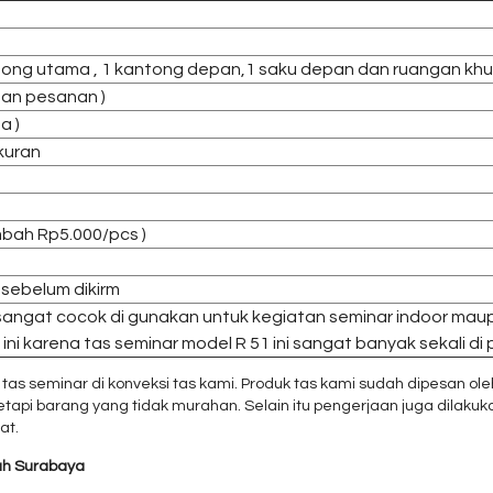
tong utama , 1 kantong depan,1 saku depan dan ruangan khu
gan pesanan )
a )
kuran
bah Rp5.000/pcs )
 sebelum dikirm
 sangat cocok di gunakan untuk kegiatan seminar indoor maup
ini karena tas seminar model R 51 ini sangat banyak sekali di
seminar di konveksi tas kami. Produk tas kami sudah dipesan oleh 
pi barang yang tidak murahan. Selain itu pengerjaan juga dilakuka
at.
ah Surabaya