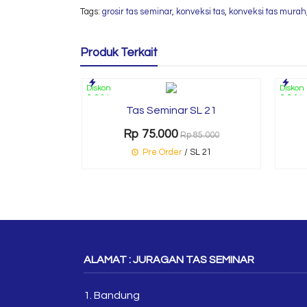
Tags:
grosir tas seminar
,
konveksi tas
,
konveksi tas murah
Produk Terkait
Diskon
Diskon
12%
11%
Tas Seminar SL 21
Rp 75.000
Rp 85.000
Pre Order
/ SL 21
ALAMAT : JURAGAN TAS SEMINAR
1. Bandung