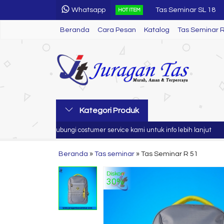
Whatsapp
Tas Seminar SL 18
HOT ITEM
Beranda
Cara Pesan
Katalog
Tas Seminar SL 58
Tas Seminar 
Tas Seminar SL 34
Tas Seminar Jinjing
Tas Seminar R 65
Tas Seminar
Kategori Produk
Tas Seminar SL 69
Silahkan hubungi costumer service kami untuk info lebih lanjut
Jur
Tas Seminar R 57
Beranda
»
Tas seminar
»
Tas Seminar R 51
Diskon
30%