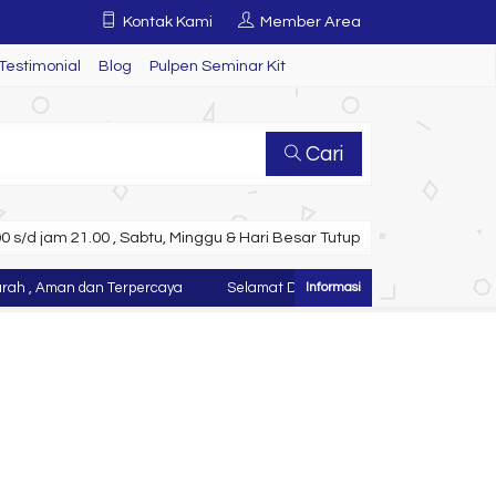
Kontak Kami
Member Area
Testimonial
Blog
Pulpen Seminar Kit
Cari
 s/d jam 21.00 , Sabtu, Minggu & Hari Besar Tutup
Aman dan Terpercaya
Selamat Datang di Website Juragan Tas ~ Konv