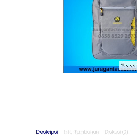
click 
Deskripsi
Info Tambahan
Diskusi (0)