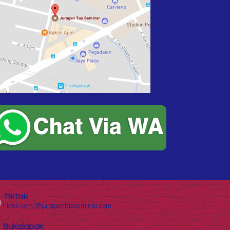
TikTok
tiktok.com/@juragantasseminar.com
Bukalapak