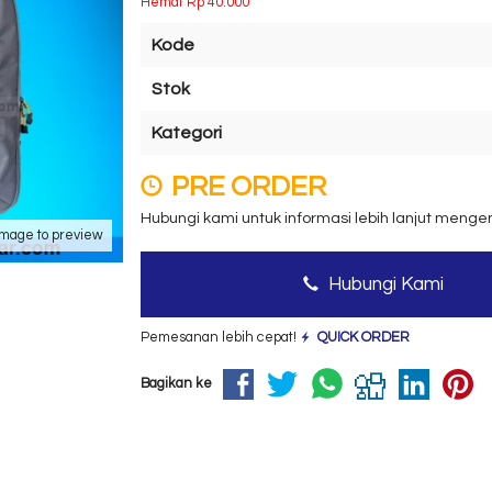
Hemat Rp 40.000
Kode
Stok
Kategori
PRE ORDER
Hubungi kami untuk informasi lebih lanjut menge
image to preview
Hubungi Kami
Pemesanan lebih cepat!
QUICK ORDER
Bagikan ke