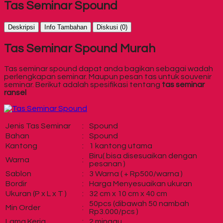
Tas Seminar Spound
Deskripsi
Info Tambahan
Diskusi (0)
Tas Seminar Spound Murah
Tas seminar spound dapat anda bagikan sebagai wadah
perlengkapan seminar. Maupun pesan tas untuk souvenir
seminar. Berikut adalah spesifikasi tentang
tas seminar
ransel
Jenis Tas Seminar
:
Spound
Bahan
:
Spound
Kantong
:
1 kantong utama
Biru( bisa disesuaikan dengan
Warna
:
pesanan )
Sablon
:
3 Warna ( + Rp500/warna )
Bordir
:
Harga Menyesuaikan ukuran
Ukuran (P x L x T )
:
32 cm x 10 cm x 40 cm
50pcs (dibawah 50 nambah
Min Order
:
Rp3.000/pcs )
Lama Kerja
:
2 minggu