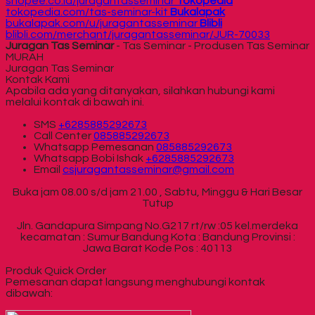
shopee.co.id/juragantasseminar
Tokopedia
tokopedia.com/tas-seminar-kit
Bukalapak
bukalapak.com/u/juragantasseminar
Blibli
blibli.com/merchant/juragantasseminar/JUR-70033
Juragan Tas Seminar
- Tas Seminar - Produsen Tas Seminar
MURAH
Juragan Tas Seminar
Kontak Kami
Apabila ada yang ditanyakan, silahkan hubungi kami
melalui kontak di bawah ini.
SMS
+6285885292673
Call Center
085885292673
Whatsapp
Pemesanan
085885292673
Whatsapp
Bobi Ishak
+6285885292673
Email
csjuragantasseminar@gmail.com
Buka jam 08.00 s/d jam 21.00 , Sabtu, Minggu & Hari Besar
Tutup
Jln. Gandapura Simpang No.G217 rt/rw :05 kel.merdeka
kecamatan : Sumur Bandung Kota : Bandung Provinsi :
Jawa Barat Kode Pos : 40113
Produk Quick Order
Pemesanan dapat langsung menghubungi kontak
dibawah: