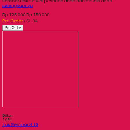
seminar unik sesuai pesanan anda dan desain anda…
selengkapnya
Rp 125.000
Rp 150.000
Pre Order
/ SL 34
Pre Order
Diskon
19%
Tas Seminar R 13