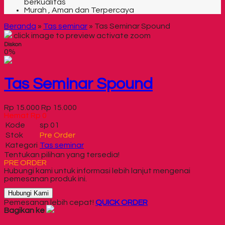
berkualitas
Murah , Aman dan Terpercaya
Beranda
»
Tas seminar
»
Tas Seminar Spound
click image to preview
activate zoom
Diskon
0%
Tas Seminar Spound
Rp 15.000
Rp 15.000
Hemat Rp 0
Kode
sp 01
Stok
Pre Order
Kategori
Tas seminar
Tentukan pilihan yang tersedia!
PRE ORDER
Hubungi kami untuk informasi lebih lanjut mengenai
pemesanan produk ini.
Hubungi Kami
Pemesanan lebih cepat!
QUICK ORDER
Bagikan ke