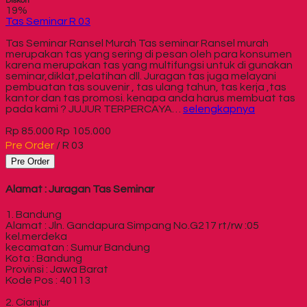
Diskon
19%
Tas Seminar R 03
Tas Seminar Ransel Murah Tas seminar Ransel murah
merupakan tas yang sering di pesan oleh para konsumen
karena merupakan tas yang multifungsi untuk di gunakan
seminar,diklat,pelatihan dll. Juragan tas juga melayani
pembuatan tas souvenir , tas ulang tahun, tas kerja ,tas
kantor dan tas promosi. kenapa anda harus membuat tas
pada kami ? JUJUR TERPERCAYA…
selengkapnya
Rp 85.000
Rp 105.000
Pre Order
/ R 03
Pre Order
Alamat : Juragan Tas Seminar
1. Bandung
Alamat : Jln. Gandapura Simpang No.G217 rt/rw :05
kel.merdeka
kecamatan : Sumur Bandung
Kota : Bandung
Provinsi : Jawa Barat
Kode Pos : 40113
2. Cianjur