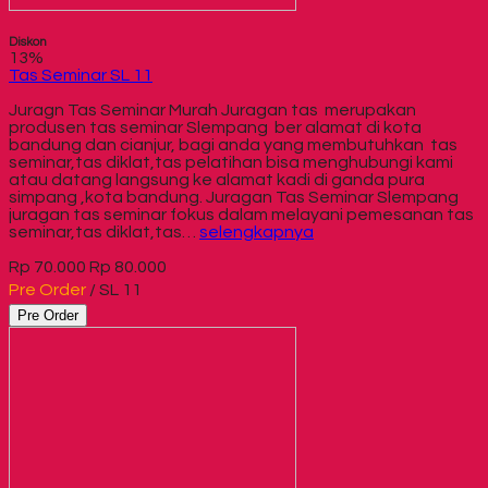
Diskon
13%
Tas Seminar SL 11
Juragn Tas Seminar Murah Juragan tas merupakan
produsen tas seminar Slempang ber alamat di kota
bandung dan cianjur, bagi anda yang membutuhkan tas
seminar,tas diklat,tas pelatihan bisa menghubungi kami
atau datang langsung ke alamat kadi di ganda pura
simpang ,kota bandung. Juragan Tas Seminar Slempang
juragan tas seminar fokus dalam melayani pemesanan tas
seminar,tas diklat,tas…
selengkapnya
Rp 70.000
Rp 80.000
Pre Order
/ SL 11
Pre Order