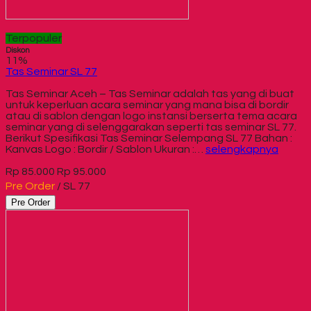
Terpopuler
Diskon
11%
Tas Seminar SL 77
Tas Seminar Aceh – Tas Seminar adalah tas yang di buat
untuk keperluan acara seminar yang mana bisa di bordir
atau di sablon dengan logo instansi berserta tema acara
seminar yang di selenggarakan seperti tas seminar SL 77.
Berikut Spesifikasi Tas Seminar Selempang SL 77 Bahan :
Kanvas Logo : Bordir / Sablon Ukuran :…
selengkapnya
Rp 85.000
Rp 95.000
Pre Order
/ SL 77
Pre Order