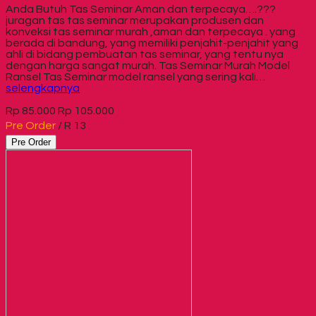
Anda Butuh Tas Seminar Aman dan terpecaya….???
juragan tas tas seminar merupakan produsen dan
konveksi tas seminar murah ,aman dan terpecaya . yang
berada di bandung, yang memiliki penjahit-penjahit yang
ahli di bidang pembuatan tas seminar, yang tentu nya
dengan harga sangat murah. Tas Seminar Murah Model
Ransel Tas Seminar model ransel yang sering kali…
selengkapnya
Rp 85.000
Rp 105.000
Pre Order
/ R 13
Pre Order