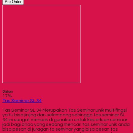
Pre Order
Diskon
17%
Tas Seminar SL 34
Tas Seminar SL 34 Merupakan Tas Seminar unik multifingsi
yaitu bisa jinjing dan selempang sehingga tas seminar SL
34 ini sangat menarik di gunakan untuk keperluan seminar.
jadi bagi anda yang sedang mencari tas seminar unik anda
bisa pesan di juragan ta seminar yang bisa oesan tas