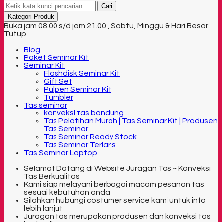
Cari
Kategori Produk
Buka jam 08.00 s/d jam 21.00 , Sabtu, Minggu & Hari Besar
Tutup
Blog
Paket Seminar Kit
Seminar Kit
Flashdisk Seminar Kit
Gift Set
Pulpen Seminar Kit
Tumbler
Tas seminar
konveksi tas bandung
Tas Pelatihan Murah | Tas Seminar Kit | Produsen
Tas Seminar
Tas Seminar Ready Stock
Tas Seminar Terlaris
Tas Seminar Laptop
Selamat Datang di Website Juragan Tas ~ Konveksi
Tas Berkualitas
Kami siap melayani berbagai macam pesanan tas
sesuai kebutuhan anda
Silahkan hubungi costumer service kami untuk info
lebih lanjut
Juragan tas merupakan produsen dan konveksi tas