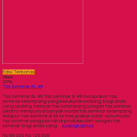
Edisi Terbatas
Diskon
32%
Tas Seminar SL 49
Tas Seminar SL 49 Tas seminar Sl 49 merupakan tas
seminar selempang yang berukuran sedang, bagi anda
yang sedang mencari tas selempang juragan tas seminar
jakarta mempunyai banyak model tas seminar selempang.
Adapun tas seminar sl 49 ini merupakan salah satu model
tas seminar yang pernah di produksi oleh juragan tas
seminar. bagi anda yang…
selengkapnya
Rp 85.000
Rp 125.000