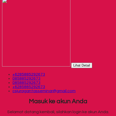
Lihat Detail
+6285885292673
085885292673
085885292673
+6285885292673
csjuragantasseminar@gmail.com
Masuk ke akun Anda
Selamat datang kembali, silahkan login ke akun Anda.