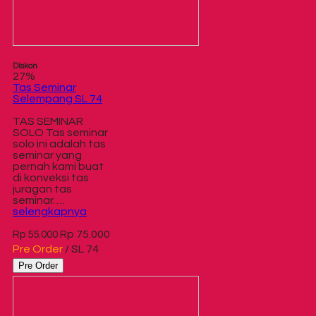
Diskon
27%
Tas Seminar
Selempang SL 74
TAS SEMINAR
SOLO Tas seminar
solo ini adalah tas
seminar yang
pernah kami buat
di konveksi tas
juragan tas
seminar….
selengkapnya
Rp 75.000
Rp 55.000
Pre Order
/ SL 74
Pre Order