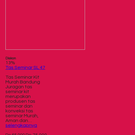
Diskon
13%
Tas Seminar SL 47
Tas Seminar Kit
Murah Bandung
Juragan tas
seminar kit
merupakan
produsen tas
seminar dan
konveksi tas
seminar Murah,
Aman dan…
selengkapnya
Rp 75.000