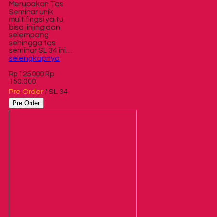
Merupakan Tas
Seminar unik
multifingsi yaitu
bisa jinjing dan
selempang
sehingga tas
seminar SL 34 ini…
selengkapnya
Rp
Rp 125.000
150.000
Pre Order
/ SL 34
Pre Order