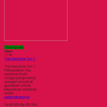
Terpopuler
Diskon
11%
Tas Seminar 3 in 1
Tas Seminar 3 in 1
Merupakan tas
seminar multi
fungsi yang mana
sangat cocok di
gunakan untuk
keperluan seminar
anda….
selengkapnya
Rp 95.000
Rp 85.000