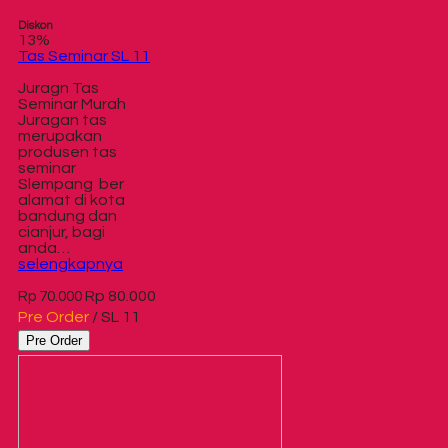
Diskon
13%
Tas Seminar SL 11
Juragn Tas
Seminar Murah
Juragan tas
merupakan
produsen tas
seminar
Slempang ber
alamat di kota
bandung dan
cianjur, bagi
anda…
selengkapnya
Rp 80.000
Rp 70.000
Pre Order
/ SL 11
Pre Order