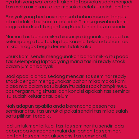
nya lah yang waterproff akan tetapi kalu sudah menjadi
tas maka air akan tetap masuk di celah – celah jahitan.
Banyak yang bertanya apakah bahan mikro ini bagus
atau tidak atau kuat atau tidak ? maka jawaban kami
bagus dan kuat tergantung kebutuhan tas itu sendiri.
Namun tas bahan mikro biasanya di gunakan pada tas
selempang atau tas laptop karena tekstur bahan tas
mikro ini agak begitu lemes tidak kaku.
unurk kami sendiri menggunakan bahan mikro itu pada
tas selempang laptop yang mana tas ini ready stock
dalam jumlah banyak.
Jadi apabila anda sedang mencari tas seminar ready
stock dengan menggunakan bahan mikro maka kami
biasa nya dalam satu bulan itu ada stock hampir 4000
pcs tergantung situasi dan kondisi apakah tas seminar
itu sudah keluar atau belum.
Nah adapun apabila anda berencana pesan tas
seminar atau tas untuk di pakai sendiri tas mikro salah
satu pilihan terbaik .
jadi untuk menilai kualitas tas seminar itu sendiri ada
beberapa komponen mulai dari bahan tas seminar,
jahitan tas seminar, aksesoris tas seminar dll.