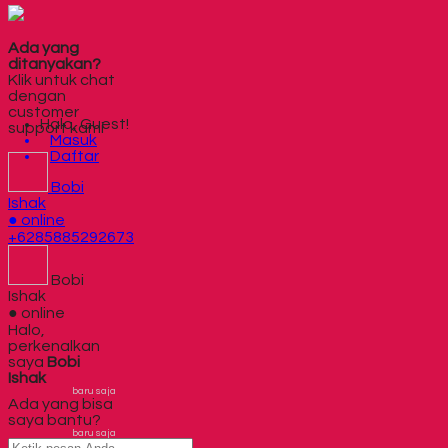
Ada yang
ditanyakan?
Klik untuk chat
dengan
customer
Halo, Guest!
support kami
Masuk
Daftar
Bobi
Ishak
● online
+6285885292673
Bobi
Ishak
● online
Halo,
perkenalkan
saya
Bobi
Ishak
baru saja
Ada yang bisa
saya bantu?
baru saja