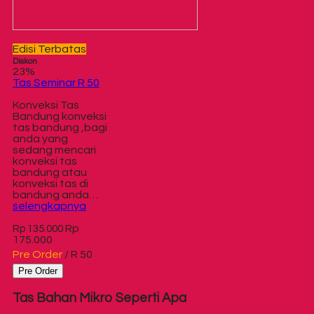
Edisi Terbatas
Diskon
23%
Tas Seminar R 50
Konveksi Tas
Bandung konveksi
tas bandung ,bagi
anda yang
sedang mencari
konveksi tas
bandung atau
konveksi tas di
bandung anda…
selengkapnya
Rp
Rp 135.000
175.000
Pre Order
/ R 50
Pre Order
Tas Bahan Mikro Seperti Apa