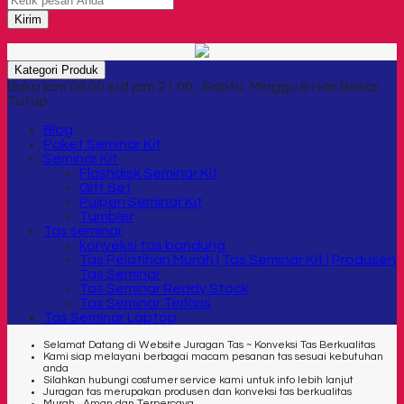
Kirim
Kategori Produk
Buka jam 08.00 s/d jam 21.00 , Sabtu, Minggu & Hari Besar
Tutup
Blog
Paket Seminar Kit
Seminar Kit
Flashdisk Seminar Kit
Gift Set
Pulpen Seminar Kit
Tumbler
Tas seminar
konveksi tas bandung
Tas Pelatihan Murah | Tas Seminar Kit | Produsen
Tas Seminar
Tas Seminar Ready Stock
Tas Seminar Terlaris
Tas Seminar Laptop
Selamat Datang di Website Juragan Tas ~ Konveksi Tas Berkualitas
Kami siap melayani berbagai macam pesanan tas sesuai kebutuhan
anda
Silahkan hubungi costumer service kami untuk info lebih lanjut
Juragan tas merupakan produsen dan konveksi tas berkualitas
Murah , Aman dan Terpercaya