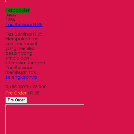
Terpopuler
Diskon
13%
Tas Seminar R 35
Tas Seminar R 35
Merupakan tas
seminar ransel
yang memiliki
desain yang
simple dan
istimewa. Juragan
Tas Seminar
membuat Tas…
selengkapnya
Rp 75.000
Rp 65.000
Pre Order
/ R 35
Pre Order