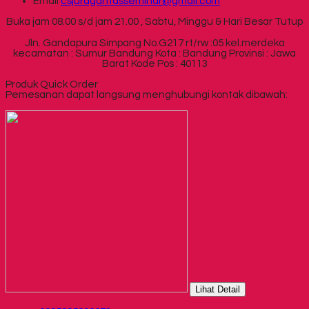
Email
csjuragantasseminar@gmail.com
Buka jam 08.00 s/d jam 21.00 , Sabtu, Minggu & Hari Besar Tutup
Jln. Gandapura Simpang No.G217 rt/rw :05 kel.merdeka
kecamatan : Sumur Bandung Kota : Bandung Provinsi : Jawa
Barat Kode Pos : 40113
Produk Quick Order
Pemesanan dapat langsung menghubungi kontak dibawah:
Lihat Detail