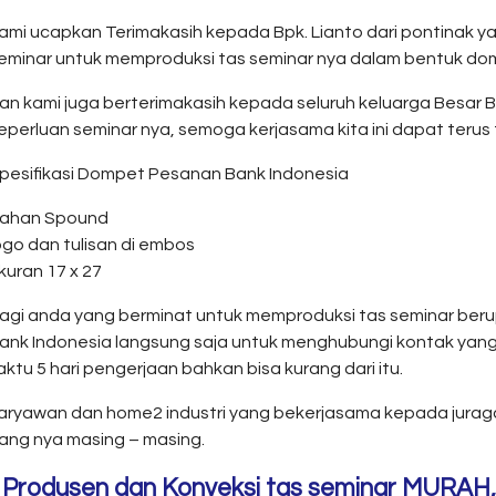
ami ucapkan Terimakasih kepada Bpk. Lianto dari pontinak 
eminar untuk memproduksi tas seminar nya dalam bentuk do
an kami juga berterimakasih kepada seluruh keluarga Besar
eperluan seminar nya, semoga kerjasama kita ini dapat terus te
pesifikasi Dompet Pesanan Bank Indonesia
ahan Spound
ogo dan tulisan di embos
kuran 17 x 27
agi anda yang berminat untuk memproduksi tas seminar be
ank Indonesia langsung saja untuk menghubungi kontak yang
u 5 hari pengerjaan bahkan bisa kurang dari itu.
 karyawan dan home2 industri yang bekerjasama kepada jurag
ang nya masing – masing.
 Produsen dan Konveksi tas seminar MURAH