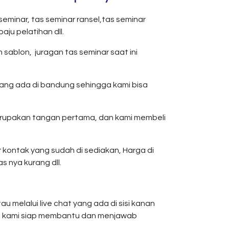
seminar, tas seminar ransel,tas seminar
aju pelatihan dll.
 sablon, juragan tas seminar saat ini
 yang ada di bandung sehingga kami bisa
merupakan tangan pertama, dan kami membeli
.
 kontak yang sudah di sediakan, Harga di
s nya kurang dll.
u melalui live chat yang ada di sisi kanan
ri kami siap membantu dan menjawab