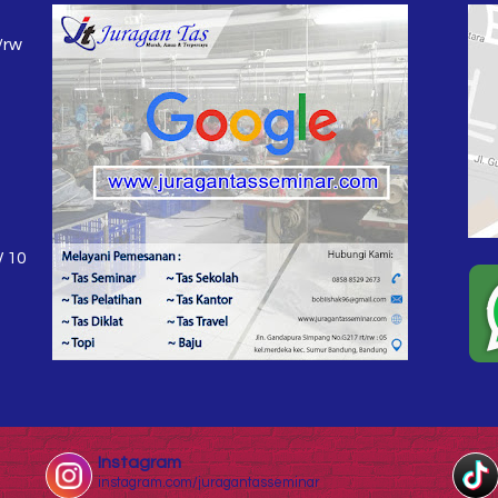
/rw
W 10
Instagram
instagram.com/juragantasseminar