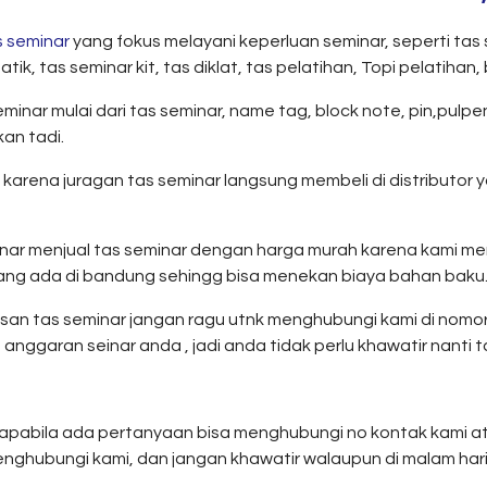
s seminar
yang fokus melayani keperluan seminar, seperti tas 
k, tas seminar kit, tas diklat, tas pelatihan, Topi pelatihan, b
nar mulai dari tas seminar, name tag, block note, pin,pulpen
an tadi.
 karena juragan tas seminar langsung membeli di distributor
eminar menjual tas seminar dengan harga murah karena kami 
 yang ada di bandung sehingg bisa menekan biaya bahan baku
san tas seminar jangan ragu utnk menghubungi kami di nomor
anggaran seinar anda , jadi anda tidak perlu khawatir nanti ta
i, apabila ada pertanyaan bisa menghubungi no kontak kami ata
nghubungi kami, dan jangan khawatir walaupun di malam ha