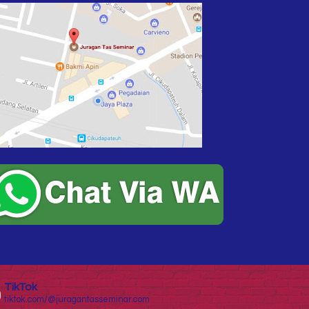
TikTok
tiktok.com/@juragantasseminar.com