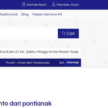
Kontak Kami
Member Area
Testimonial
Blog
Pulpen Seminar Kit
Cari
 s/d jam 21.00 , Sabtu, Minggu & Hari Besar Tutup
Murah , Aman dan Terpercaya
Selamat Datang di Website Juragan Ta
to dari pontianak