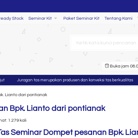
Ready Stock
Seminar Kit
Paket Seminar Kit
Tentang Kami
Buka jam 08.00
Juragan tas merupakan produsen dan konveksi tas berkualitas
 Lianto dari pontianak
 Bpk. Lianto dari pontianak
at: 1.279 kali
Tas Seminar Dompet pesanan Bpk. Lian