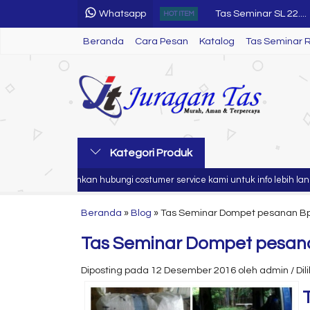
Whatsapp
HOT ITEM
Tas Ransel....
Beranda
Cara Pesan
Katalog
Tas Seminar 
Tas Seminar R 85....
Tumbler Led....
Tas Seminar SL 43....
Tas Seminar SL 20....
Kategori Produk
Tas Seminar SL 28....
nda
Silahkan hubungi costumer service kami untuk info lebih lanjut
Tas Seminar....
Beranda
»
Blog
»
Tas Seminar Dompet pesanan Bpk.
Tas Seminar SL 22....
Tas Seminar Dompet pesanan
Diposting pada 12 Desember 2016 oleh admin / Dilih