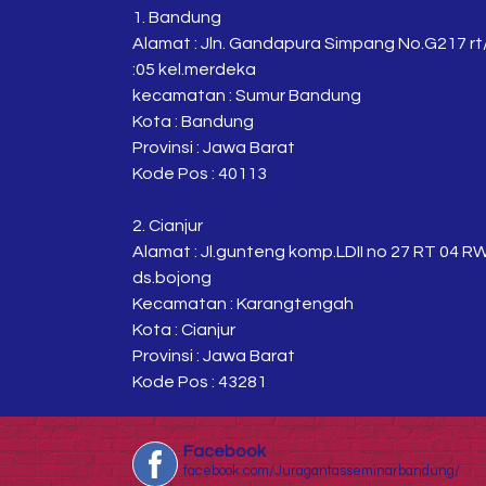
1. Bandung
Alamat : Jln. Gandapura Simpang No.G217 rt
:05 kel.merdeka
kecamatan : Sumur Bandung
Kota : Bandung
Provinsi : Jawa Barat
Kode Pos : 40113
2. Cianjur
Alamat : Jl.gunteng komp.LDII no 27 RT 04 R
ds.bojong
Kecamatan : Karangtengah
Kota : Cianjur
Provinsi : Jawa Barat
Kode Pos : 43281
Facebook
facebook.com/Juragantasseminarbandung/