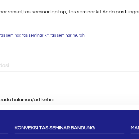
nar ransel,tas seminar laptop, tas seminar kit Anda pasti in
tas seminar
,
tas seminar kit
,
tas seminar murah
asi
ada halaman/artikel ini.
KONVEKSI TAS SEMINAR BANDUNG
MAP