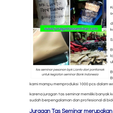
K
s
d
k
S
B
l
u
tas seminar pesanan bpk Lianto dari pontianak
B
untuk kegiatan seminar Bank Indonesia
B
kami mampu memproduksi 1000 pcs dalam wakt
karena juragan tas seminar memiliki banyak
sudah berpengalaman dan profesional di bid
Juragan Tas Seminar merupakan