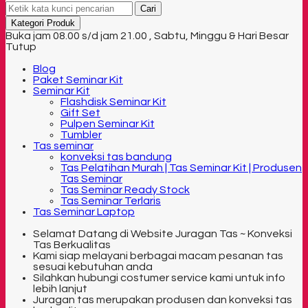
Cari
Kategori Produk
Buka jam 08.00 s/d jam 21.00 , Sabtu, Minggu & Hari Besar
Tutup
Blog
Paket Seminar Kit
Seminar Kit
Flashdisk Seminar Kit
Gift Set
Pulpen Seminar Kit
Tumbler
Tas seminar
konveksi tas bandung
Tas Pelatihan Murah | Tas Seminar Kit | Produsen
Tas Seminar
Tas Seminar Ready Stock
Tas Seminar Terlaris
Tas Seminar Laptop
Selamat Datang di Website Juragan Tas ~ Konveksi
Tas Berkualitas
Kami siap melayani berbagai macam pesanan tas
sesuai kebutuhan anda
Silahkan hubungi costumer service kami untuk info
lebih lanjut
Juragan tas merupakan produsen dan konveksi tas