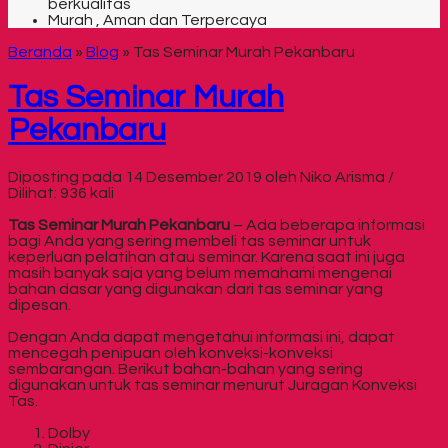
berkualitas
Murah , Aman dan Terpercaya
Beranda
»
Blog
»
Tas Seminar Murah Pekanbaru
Tas Seminar Murah
Pekanbaru
Diposting pada 14 Desember 2019 oleh Niko Arisma /
Dilihat: 936 kali
Tas Seminar Murah Pekanbaru
– Ada beberapa informasi
bagi Anda yang sering membeli tas seminar untuk
keperluan pelatihan atau seminar. Karena saat ini juga
masih banyak saja yang belum memahami mengenai
bahan dasar yang digunakan dari tas seminar yang
dipesan.
Dengan Anda dapat mengetahui informasi ini, dapat
mencegah penipuan oleh konveksi-konveksi
sembarangan. Berikut bahan-bahan yang sering
digunakan untuk tas seminar menurut Juragan Konveksi
Tas.
Dolby