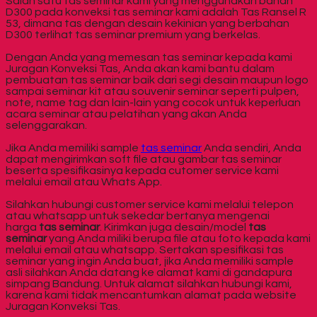
Salah satu tas seminar kami yang menggunakan bahan
D300 pada konveksi tas seminar kami adalah Tas Ransel R
53, dimana tas dengan desain kekinian yang berbahan
D300 terlihat tas seminar premium yang berkelas.
Dengan Anda yang memesan tas seminar kepada kami
Juragan Konveksi Tas, Anda akan kami bantu dalam
pembuatan tas seminar baik dari segi desain maupun logo
sampai seminar kit atau souvenir seminar seperti pulpen,
note, name tag dan lain-lain yang cocok untuk keperluan
acara seminar atau pelatihan yang akan Anda
selenggarakan.
Jika Anda memiliki sample
tas seminar
Anda sendiri, Anda
dapat mengirimkan soft file atau gambar tas seminar
beserta spesifikasinya kepada cutomer service kami
melalui email atau Whats App.
Silahkan hubungi customer service kami melalui telepon
atau whatsapp untuk sekedar bertanya mengenai
harga
tas seminar
. Kirimkan juga desain/model
tas
seminar
yang Anda miliki berupa file atau foto kepada kami
melalui email atau whatsapp. Sertakan spesifikasi tas
seminar yang ingin Anda buat, jika Anda memiliki sample
asli silahkan Anda datang ke alamat kami di gandapura
simpang Bandung. Untuk alamat silahkan hubungi kami,
karena kami tidak mencantumkan alamat pada website
Juragan Konveksi Tas.