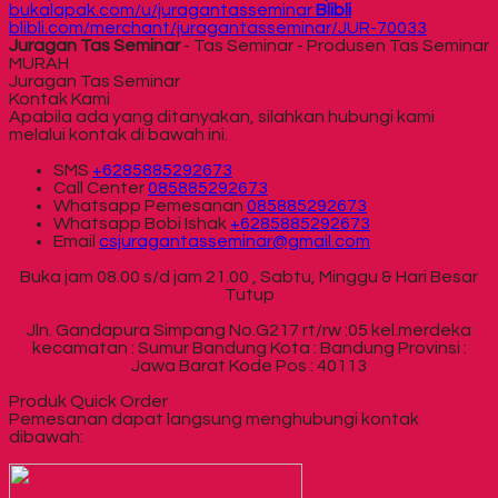
bukalapak.com/u/juragantasseminar
Blibli
blibli.com/merchant/juragantasseminar/JUR-70033
Juragan Tas Seminar
- Tas Seminar - Produsen Tas Seminar
MURAH
Juragan Tas Seminar
Kontak Kami
Apabila ada yang ditanyakan, silahkan hubungi kami
melalui kontak di bawah ini.
SMS
+6285885292673
Call Center
085885292673
Whatsapp
Pemesanan
085885292673
Whatsapp
Bobi Ishak
+6285885292673
Email
csjuragantasseminar@gmail.com
Buka jam 08.00 s/d jam 21.00 , Sabtu, Minggu & Hari Besar
Tutup
Jln. Gandapura Simpang No.G217 rt/rw :05 kel.merdeka
kecamatan : Sumur Bandung Kota : Bandung Provinsi :
Jawa Barat Kode Pos : 40113
Produk Quick Order
Pemesanan dapat langsung menghubungi kontak
dibawah: