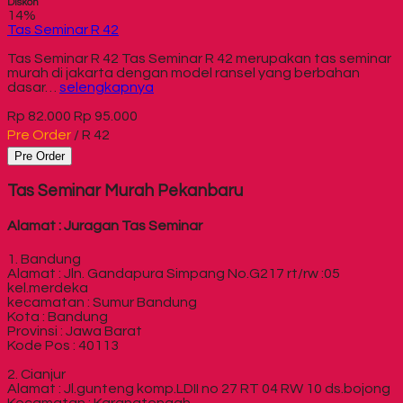
Diskon
14%
Tas Seminar R 42
Tas Seminar R 42 Tas Seminar R 42 merupakan tas seminar
murah di jakarta dengan model ransel yang berbahan
dasar…
selengkapnya
Rp 82.000
Rp 95.000
Pre Order
/ R 42
Pre Order
Tas Seminar Murah Pekanbaru
Alamat : Juragan Tas Seminar
1. Bandung
Alamat : Jln. Gandapura Simpang No.G217 rt/rw :05
kel.merdeka
kecamatan : Sumur Bandung
Kota : Bandung
Provinsi : Jawa Barat
Kode Pos : 40113
2. Cianjur
Alamat : Jl.gunteng komp.LDII no 27 RT 04 RW 10 ds.bojong