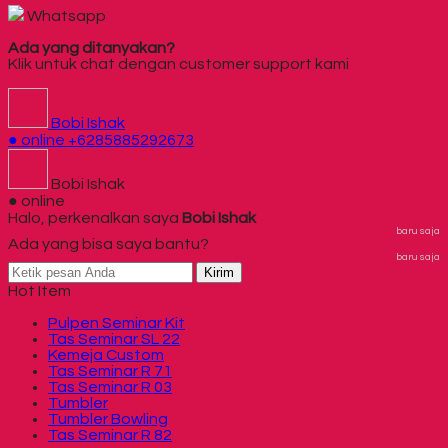
Whatsapp
Ada yang ditanyakan?
Klik untuk chat dengan customer support kami
Bobi Ishak
● online
+6285885292673
Bobi Ishak
● online
Halo, perkenalkan saya
Bobi Ishak
baru saja
Ada yang bisa saya bantu?
baru saja
Kirim
Hot Item
Pulpen Seminar Kit
Tas Seminar SL 22
Kemeja Custom
Tas Seminar R 71
Tas Seminar R 03
Tumbler
Tumbler Bowling
Tas Seminar R 82