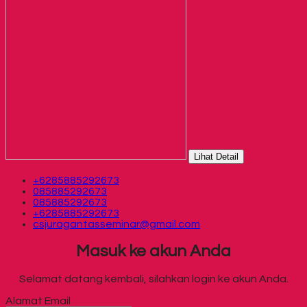
Lihat Detail
+6285885292673
085885292673
085885292673
+6285885292673
csjuragantasseminar@gmail.com
Masuk ke akun Anda
Selamat datang kembali, silahkan login ke akun Anda.
Alamat Email