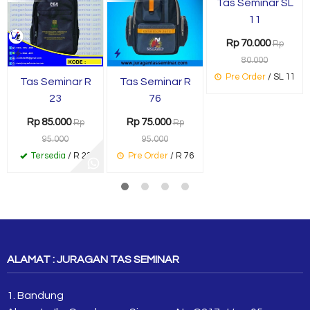
Tas Seminar SL
11
Rp 70.000
Rp
80.000
Pre Order
/ SL 11
Tas Seminar R
Tas Seminar R
23
76
Rp 85.000
Rp 75.000
Rp
Rp
95.000
95.000
Tersedia
/ R 23
Pre Order
/ R 76
ALAMAT : JURAGAN TAS SEMINAR
1. Bandung