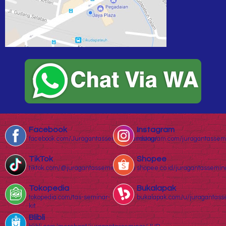
Facebook
Instagram
facebook.com/Juragantasseminarbandung/
instagram.com/juragantassem
TikTok
Shopee
tiktok.com/@juragantasseminar.com
shopee.co.id/juragantassemin
Tokopedia
Bukalapak
tokopedia.com/tas-seminar-
bukalapak.com/u/juragantass
kit
Blibli