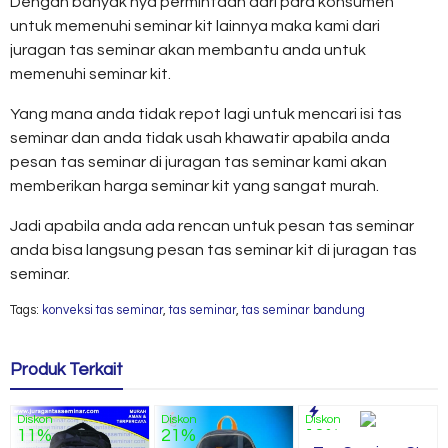
Dengan banyak nya permintaan dari para konsumen
untuk memenuhi seminar kit lainnya maka kami dari
juragan tas seminar akan membantu anda untuk
memenuhi seminar kit.
Yang mana anda tidak repot lagi untuk mencari isi tas
seminar dan anda tidak usah khawatir apabila anda
pesan tas seminar di juragan tas seminar kami akan
memberikan harga seminar kit yang sangat murah.
Jadi apabila anda ada rencan untuk pesan tas seminar
anda bisa langsung pesan tas seminar kit di juragan tas
seminar.
Tags:
konveksi tas seminar
,
tas seminar
,
tas seminar bandung
Produk Terkait
Diskon
Diskon
Diskon
11%
21%
13%