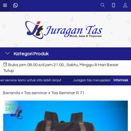
Kategori Produk
Buka jam 08.00 s/d jam 21.00 , Sabtu, Minggu & Hari Besar
Tutup
vice kami untuk info lebih lanjut
Juragan tas merupakan produsen dan konv
Beranda
»
Tas seminar
»
Tas Seminar R 71
Diskon
34%