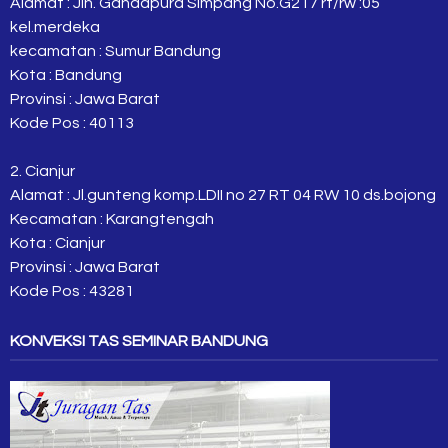
Alamat : Jln. Gandapura Simpang No.G217 rt/rw :05
kel.merdeka
kecamatan : Sumur Bandung
Kota : Bandung
Provinsi : Jawa Barat
Kode Pos : 40113
2. Cianjur
Alamat : Jl.gunteng komp.LDII no 27 RT 04 RW 10 ds.bojong
Kecamatan : Karangtengah
Kota : Cianjur
Provinsi : Jawa Barat
Kode Pos : 43281
KONVEKSI TAS SEMINAR BANDUNG