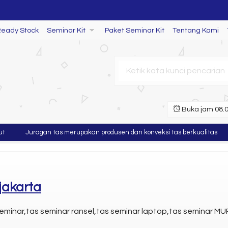
Ready Stock
Seminar Kit
Paket Seminar Kit
Tentang Kami
Buka jam 08.00
Juragan tas merupakan produsen dan konveksi tas berkualitas
Mu
jakarta
eminar,tas seminar ransel,tas seminar laptop,tas seminar MUR