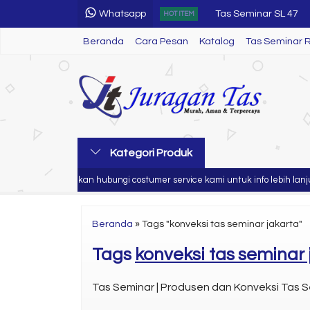
Whatsapp
Tas Seminar SL 18
HOT ITEM
Beranda
Cara Pesan
Katalog
Tas Seminar 
Tas Seminar LP 33
Tas Seminar R 59
Tas Seminar
Tas Seminar 3 in 1
Kategori Produk
Tas Seminar R 51
a
Silahkan hubungi costumer service kami untuk info lebih lanjut
Tas Seminar R 76
Tas Seminar SL 47
Beranda
»
Tags "konveksi tas seminar jakarta"
Tags
konveksi tas seminar 
Tas Seminar | Produsen dan Konveksi Tas S