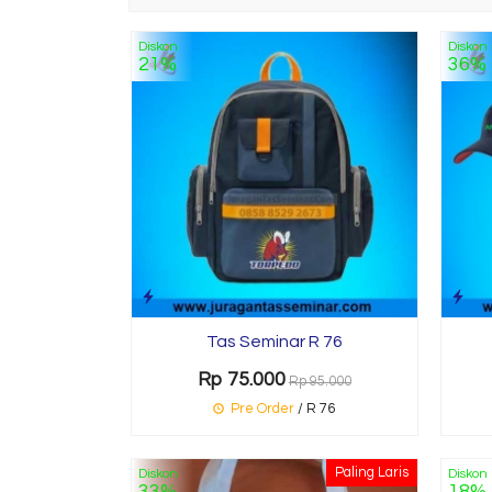
Diskon
Diskon
21%
36%
Tas Seminar R 76
Rp 75.000
Rp 95.000
Pre Order
/ R 76
Paling Laris
Diskon
Diskon
33%
18%