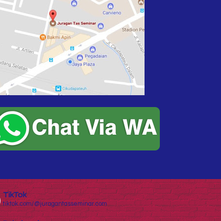
TikTok
tiktok.com/@juragantasseminar.com