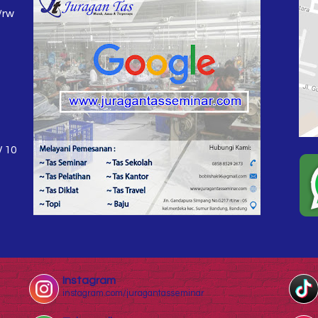
/rw
W 10
Instagram
instagram.com/juragantasseminar