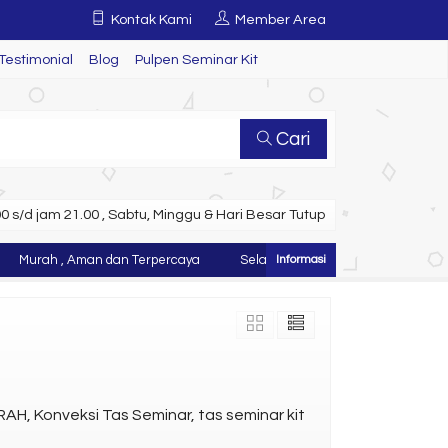
Kontak Kami
Member Area
Testimonial
Blog
Pulpen Seminar Kit
Cari
 s/d jam 21.00 , Sabtu, Minggu & Hari Besar Tutup
rah , Aman dan Terpercaya
Selamat Datang di Website Juragan Tas ~
AH, Konveksi Tas Seminar, tas seminar kit