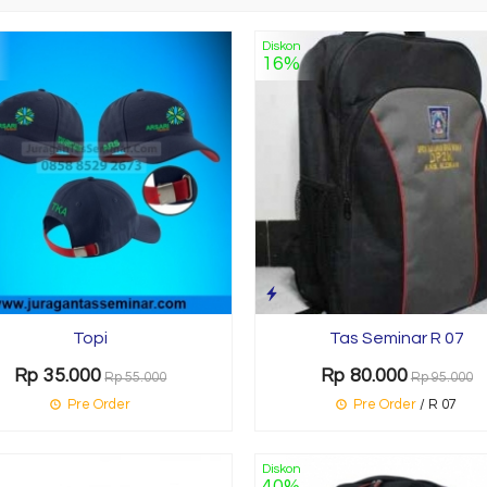
Diskon
16%
Topi
Tas Seminar R 07
Rp 35.000
Rp 80.000
Rp 55.000
Rp 95.000
Pre Order
Pre Order
/ R 07
Diskon
40%