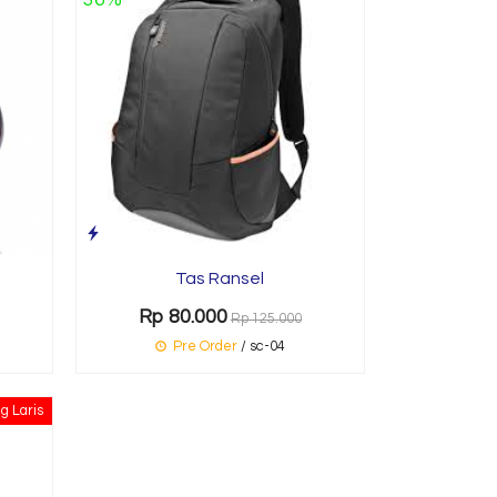
Tas Ransel
Rp 80.000
Rp 125.000
Pre Order
/ sc-04
g Laris