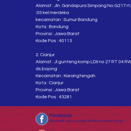
Alamat : Jln. Gandapura Simpang No.G217 rt
:05 kel.merdeka
kecamatan : Sumur Bandung
Kota : Bandung
Provinsi : Jawa Barat
Kode Pos : 40113
2. Cianjur
Alamat : Jl.gunteng komp.LDII no 27 RT 04 R
ds.bojong
Kecamatan : Karangtengah
Kota : Cianjur
Provinsi : Jawa Barat
Kode Pos : 43281
Facebook
facebook.com/Juragantasseminarbandung/