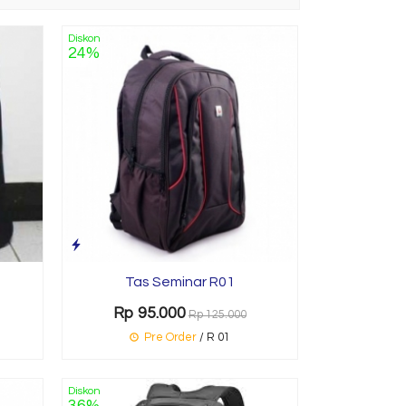
Diskon
24%
Tas Seminar R01
Rp 95.000
Rp 125.000
Pre Order
/ R 01
Diskon
36%