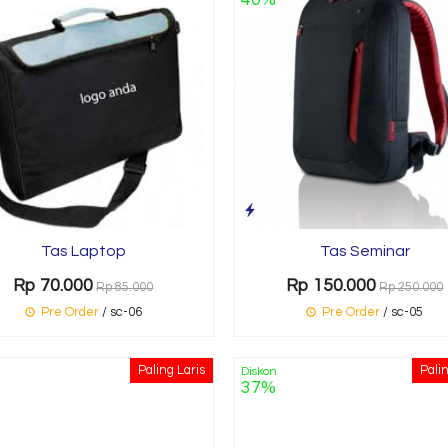
Tas Laptop
Tas Seminar
Rp 70.000
Rp 150.000
Rp 85.000
Rp 250.000
Pre Order
/ sc-06
Pre Order
/ sc-05
Paling Laris
Palin
Diskon
37%