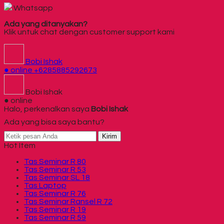
Whatsapp
Ada yang ditanyakan?
Klik untuk chat dengan customer support kami
Bobi Ishak
● online
+6285885292673
Bobi Ishak
● online
Halo, perkenalkan saya
Bobi Ishak
Ada yang bisa saya bantu?
Kirim
Hot Item
Tas Seminar R 80
Tas Seminar R 53
Tas Seminar SL 18
Tas Laptop
Tas Seminar R 76
Tas Seminar Ransel R 72
Tas Seminar R 19
Tas Seminar R 59