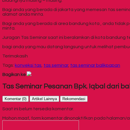
bidangnya masing – masing.
Bagi anda yang berada di jakarta yang memesan tas semina
alamat anda minta.
Bagi anda yang berada di area bandung kota , anda tidak 
minta.
Juragan Tas Seminar saat ini beralamkan di kota bandung t
bagi anda yang mau datang langsung untuk melihat pembuata
Terimakasih
Tags:
konveksi tas
,
tas seminar
,
tas seminar balikpapan
Bagikan ke
Tas Seminar Pesanan Bpk. Iqbal dari ba
Komentar (0)
Artikel Lainnya
Rekomendasi
Saat ini belum tersedia komentar.
Mohon maaf, form komentar dinonaktifkan pada halaman/arti