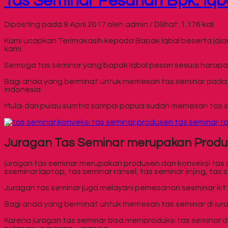
Tas Seminar Pesanan Bpk. Iqba
Diposting pada 9 April 2017 oleh admin / Dilihat: 1.176 kali
Kami ucapkan Terimakasih kepada Bapak Iqbal beserta jaj
kami.
Semoga tas seminar yang bapak Iqbal pesan sesuai harapan
Bagi anda yang berminat untuk memesan tas seminar pada k
indonesia.
Mulai dari pulau sumtra sampai papua sudah memesan tas semin
Juragan Tas Seminar merupakan Produ
juragan tas seminar merupakan produsen dan konveksi tas
sseminar laptop, tas seminar ransel, tas seminar jinjing, tas s
Juragan tas seminar juga melayani pemesanan sesminar kit lai
Bagi anda yang berminat untuk memesan tas seminar di jura
Karena juragan tas seminar bisa memproduksi tas seminar d