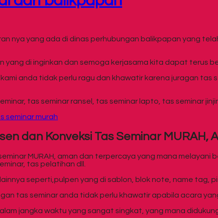
l dari balikpapan
aran nya yang ada di dinas perhubungan balikpapan yang te
 yang di inginkan dan semoga kerjasama kita dapat terus be
ami anda tidak perlu ragu dan khawatir karena juragan tas 
ar, tas seminar ransel, tas seminar lapto, tas seminar jinjin
sen dan Konveksi Tas Seminar MURAH, 
 seminar MURAH, aman dan terpercaya yang mana melayani b
eminar, tas pelatihan dll.
nnya seperti,pulpen yang di sablon, blok note, name tag, pin, 
gan tas seminar anda tidak perlu khawatir apabila acara ya
alam jangka waktu yang sangat singkat, yang mana didukung 