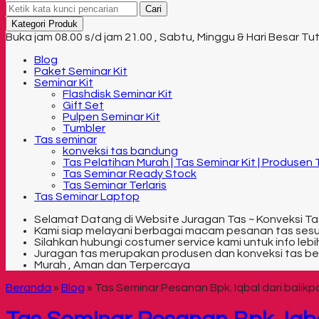
Cari
Kategori Produk
Buka jam 08.00 s/d jam 21.00 , Sabtu, Minggu & Hari Besar Tu
Blog
Paket Seminar Kit
Seminar Kit
Flashdisk Seminar Kit
Gift Set
Pulpen Seminar Kit
Tumbler
Tas seminar
konveksi tas bandung
Tas Pelatihan Murah | Tas Seminar Kit | Produsen
Tas Seminar Ready Stock
Tas Seminar Terlaris
Tas Seminar Laptop
Selamat Datang di Website Juragan Tas ~ Konveksi Ta
Kami siap melayani berbagai macam pesanan tas ses
Silahkan hubungi costumer service kami untuk info lebih
Juragan tas merupakan produsen dan konveksi tas be
Murah , Aman dan Terpercaya
Beranda
»
Blog
»
Tas Seminar Pesanan Bpk. Iqbal dari balik