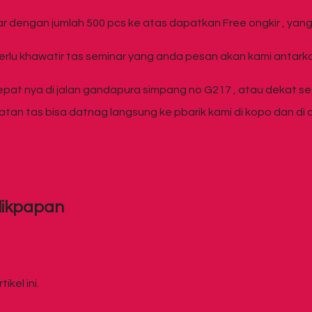
r dengan jumlah 500 pcs ke atas dapatkan Free ongkir , ya
perlu khawatir tas seminar yang anda pesan akan kami antar
epat nya di jalan gandapura simpang no G217 , atau dekat s
n tas bisa datnag langsung ke pbarik kami di kopo dan di ci
likpapan
kel ini.