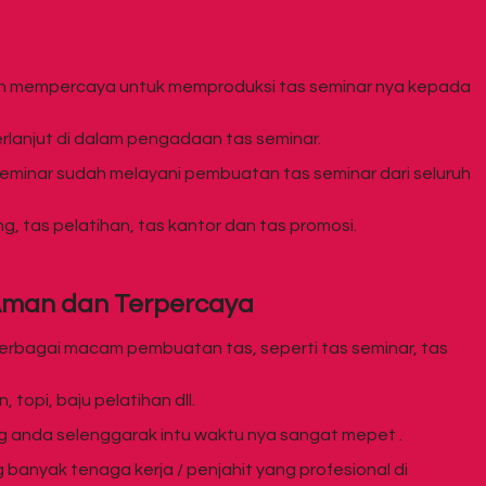
lah mempercaya untuk memproduksi tas seminar nya kepada
rlanjut di dalam pengadaan tas seminar.
seminar sudah melayani pembuatan tas seminar dari seluruh
g, tas pelatihan, tas kantor dan tas promosi.
Aman dan Terpercaya
erbagai macam pembuatan tas, seperti tas seminar, tas
topi, baju pelatihan dll.
ng anda selenggarak intu waktu nya sangat mepet .
banyak tenaga kerja / penjahit yang profesional di