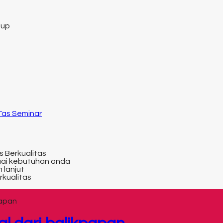
tup
 Tas Seminar
s Berkualitas
uai kebutuhan anda
 lanjut
rkualitas
papan