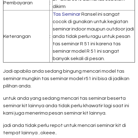
Pembayaran
:
dikirm
Tas Seminar
Ransel ini sangat
cocok di gunakan untuk kegiatan
seminar indoor maupun outdoor jadi
Keterangan
:
anda tidak perlu ragu untuk pesan
tas seminar R 51 ini karena tas
seminar model R 51 ini sangat
banyak sekali di pesan.
Jadi apabila anda sedang bingung mencari model tas
seminar mungkin tas seminar model r51 ini bisa di jadikan
pilihan anda.
untuk anda yang sedang mencari tas seminar beserta
seminar kit lainnya anda tidak perlu khawatir lagi saat ini
kami juga menerima pesan seminar kit lainnya.
jadi anda tidak perlu repot untuk mencari seminar kit di
tempat lainnya ..okeee..