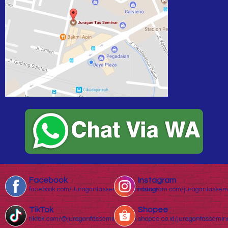
Facebook
Instagram
facebook.com/Juragantasseminarbandung/
instagram.com/juragantassem
TikTok
Shopee
tiktok.com/@juragantasseminar.com
shopee.co.id/juragantassemin