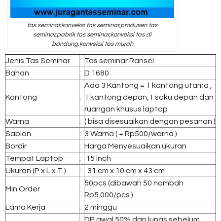
tas seminar,konveksi tas seminar,produsen tas
seminar,pabrik tas seminar,konveksi tas di
bandung,konveksi tas murah
Jenis Tas Seminar
:
Tas seminar Ransel
Bahan
:
D 1680
Ada 3 Kantong = 1 kantong utama ,
Kantong
:
1 kantong depan,1 saku depan dan
ruangan khusus laptop
Warna
:
( bisa disesuaikan dengan pesanan )
Sablon
:
3 Warna ( + Rp500/warna )
Bordir
:
Harga Menyesuaikan ukuran
Tempat Laptop
:
15 inch
Ukuran (P x L x T )
:
31 cm x 10 cm x 43 cm
50pcs (dibawah 50 nambah
Min Order
:
Rp5.000/pcs )
Lama Kerja
:
2 minggu
DP awal 50% dan lunas sebelum