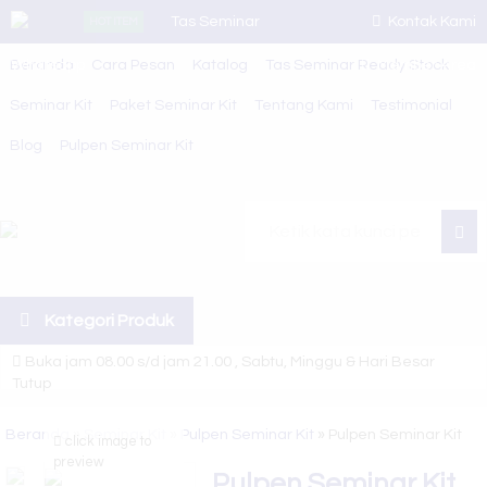
Tas Seminar
Kontak Kami
HOT ITEM
Beranda
Whatsapp
Cara Pesan
R 57
Katalog
Tas Seminar Ready Stock
Member Area
Seminar Kit
Paket Seminar Kit
Tentang Kami
Testimonial
Tas Seminar
Blog
Pulpen Seminar Kit
SL 54
Tas Seminar
SL 18
Car
Tas Seminar
Kategori Produk
R 23
Buka jam 08.00 s/d jam 21.00 , Sabtu, Minggu & Hari Besar
Tumbler
Tutup
Seminar Kit
Selamat Datang di Website Juragan Tas ~ Konveksi Tas Berkualitas
Beranda
»
Seminar Kit
»
Pulpen Seminar Kit
»
Pulpen Seminar Kit
click image to
Tas Seminar
Kami siap melayani berbagai macam pesanan tas sesuai kebutuhan
preview
Pulpen Seminar Kit