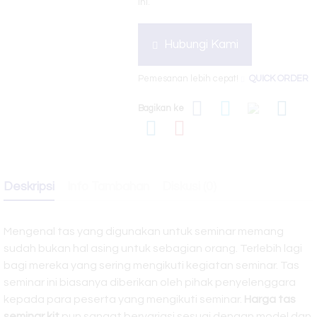
ini.
Hubungi Kami
Pemesanan lebih cepat!
QUICK ORDER
Bagikan ke
Deskripsi
Info Tambahan
Diskusi (0)
Mengenal tas yang digunakan untuk seminar memang
sudah bukan hal asing untuk sebagian orang. Terlebih lagi
bagi mereka yang sering mengikuti kegiatan seminar. Tas
seminar ini biasanya diberikan oleh pihak penyelenggara
kepada para peserta yang mengikuti seminar.
Harga tas
seminar kit
pun sangat bervariasi sesuai dengan model dan