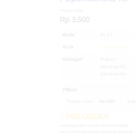
anda
R 82
*Harga mulai
Silahkan hubungi costumer service kami untuk info lebih lanjut
FlashDisk
Rp 3.500
Juragan tas merupakan produsen dan konveksi tas berkualitas
Seminar Kit
Murah , Aman dan Terpercaya
Kode
PL 01
Tas Seminar
Stok
Pre Order
R 50
Kategori
Pulpen
Seminar Kit
,
Seminar Kit
Pilihan
Pulpen Cabe
Rp 3.500
pulp
PRE ORDER
Hubungi kami untuk informasi lebih
lanjut mengenai pemesanan produk