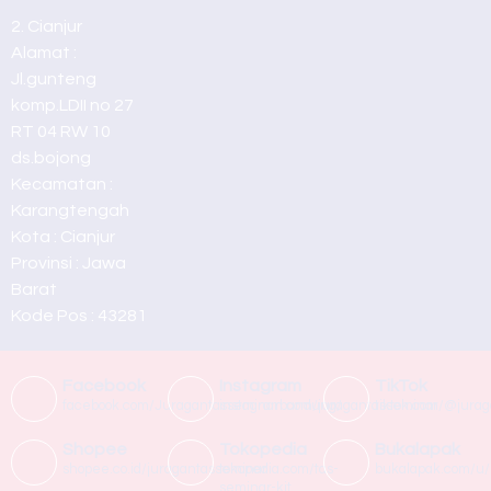
2. Cianjur
Alamat :
Jl.gunteng
komp.LDII no 27
RT 04 RW 10
ds.bojong
Kecamatan :
Karangtengah
Kota : Cianjur
Provinsi : Jawa
Barat
Kode Pos : 43281
Facebook
Instagram
TikTok
facebook.com/Juragantasseminarbandung/
instagram.com/juragantasseminar
tiktok.com/@jura
Shopee
Tokopedia
Bukalapak
shopee.co.id/juragantasseminar
tokopedia.com/tas-
bukalapak.com/u/
seminar-kit