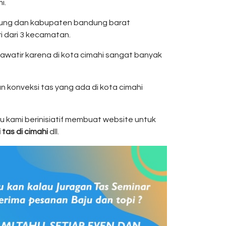
i.
ndung dan kabupaten bandung barat
i dari 3 kecamatan.
hawatir karena di kota cimahi sangat banyak
 konveksi tas yang ada di kota cimahi
tu kami berinisiatif membuat website untuk
 tas di cimahi
dll.