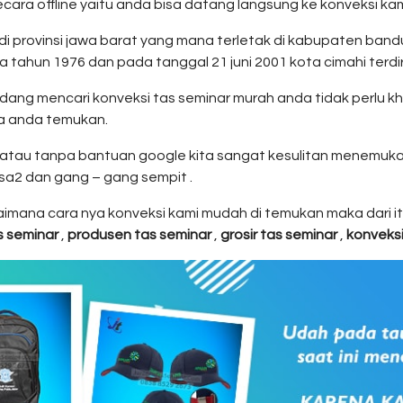
ara offline yaitu anda bisa datang langsung ke konveksi kam
di provinsi jawa barat yang mana terletak di kabupaten ba
 tahun 1976 dan pada tanggal 21 juni 2001 kota cimahi terdir
dang mencari konveksi tas seminar murah anda tidak perlu k
sa anda temukan.
 atau tanpa bantuan google kita sangat kesulitan menemukan
sa2 dan gang – gang sempit .
agaimana cara nya konveksi kami mudah di temukan maka dari i
s seminar
,
produsen tas seminar
,
grosir tas seminar
,
konveksi