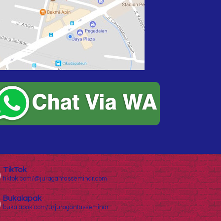
TikTok
tiktok.com/@juragantasseminar.com
Bukalapak
bukalapak.com/u/juragantasseminar