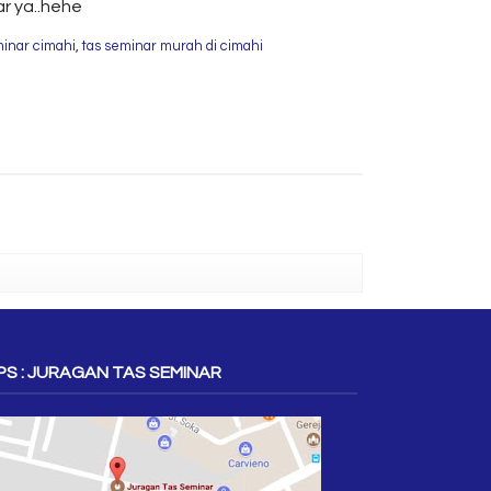
r ya..hehe
minar cimahi
,
tas seminar murah di cimahi
S : JURAGAN TAS SEMINAR