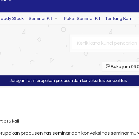
Ready Stock
Seminar Kit
Paket Seminar Kit
Tentang Kami
Buka jam 08.00
Juragan tas merupakan produsen dan konveksi tas berkualitas
Murah
nar Kit
: 815 kali
upakan produsen tas seminar dan konveksi tas seminar murah 