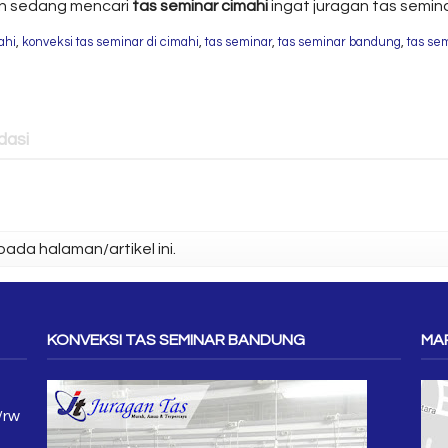
dan sedang mencari
tas seminar cimahi
ingat juragan tas semina
ahi
,
konveksi tas seminar di cimahi
,
tas seminar
,
tas seminar bandung
,
tas se
asi
ada halaman/artikel ini.
KONVEKSI TAS SEMINAR BANDUNG
MAP
/rw