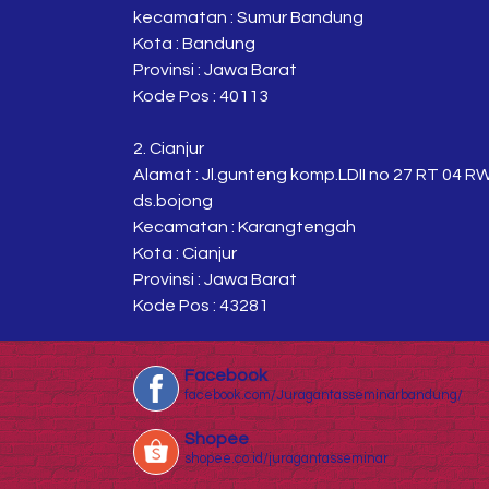
kecamatan : Sumur Bandung
Kota : Bandung
Provinsi : Jawa Barat
Kode Pos : 40113
2. Cianjur
Alamat : Jl.gunteng komp.LDII no 27 RT 04 R
ds.bojong
Kecamatan : Karangtengah
Kota : Cianjur
Provinsi : Jawa Barat
Kode Pos : 43281
Facebook
facebook.com/Juragantasseminarbandung/
Shopee
shopee.co.id/juragantasseminar