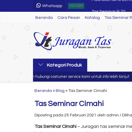
Whatsapp
Tas Seminar R 70
HOT ITEM
Beranda
Cara Pesan
Katalog
Tas Seminar R 80
Tas Seminar 
Tas Seminar Laptop
Tas Seminar R 13
Tas Seminar SL 52
Tas Seminar
Kategori Produk
Tas Seminar SL 69
Silahkan hubungi costumer service kami untuk info lebih lanjut
Flashdisk Kartu Semi
Beranda
»
Blog
»
Tas Seminar Cimahi
Tas Seminar Cimahi
Diposting pada 25 Februari 2021 oleh admin / Dilihat
Tas Seminar Cimahi
– Juragan tas seminar mer