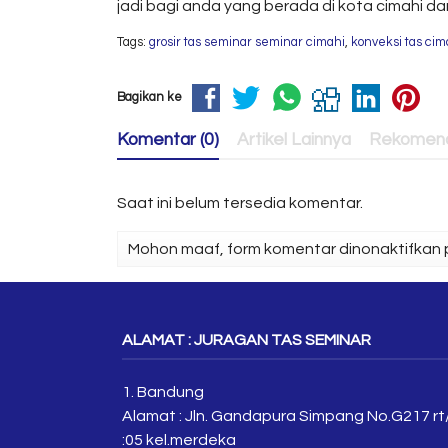
jadi bagi anda yang berada di kota cimahi 
Tags:
grosir tas seminar seminar cimahi
,
konveksi tas cim
Bagikan ke
Komentar (0)
Artikel Lainnya
Rekomend
Saat ini belum tersedia komentar.
Mohon maaf, form komentar dinonaktifkan p
ALAMAT : JURAGAN TAS SEMINAR
1. Bandung
Alamat : Jln. Gandapura Simpang No.G217 rt
:05 kel.merdeka