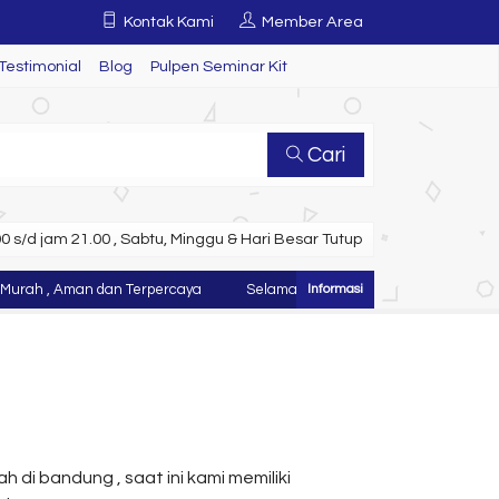
Kontak Kami
Member Area
Testimonial
Blog
Pulpen Seminar Kit
Cari
 s/d jam 21.00 , Sabtu, Minggu & Hari Besar Tutup
 , Aman dan Terpercaya
Selamat Datang di Website Juragan Tas ~ K
di bandung , saat ini kami memiliki