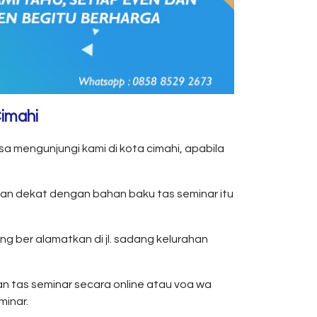
Cimahi
a mengunjungi kami di kota cimahi, apabila
dan dekat dengan bahan baku tas seminar itu
g ber alamatkan di jl. sadang kelurahan
 tas seminar secara online atau voa wa
minar.