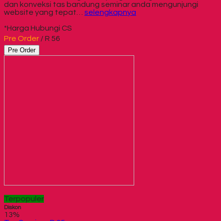
dan konveksi tas bandung seminar anda mengunjungi
website yang tepat…
selengkapnya
*Harga Hubungi CS
Pre Order
/ R 56
Pre Order
Terpopuler
Diskon
13%