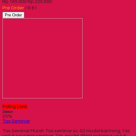
Rp 165.000
Rp 225.000
Pre Order
/ R 81
Pre Order
Paling Laris
Diskon
25%
Tas Seminar
Tas Seminar Murah Tas seminar sc-02 model kantong, tas
untuk souvenir seminar. Tas model diklat ini bagus untuk