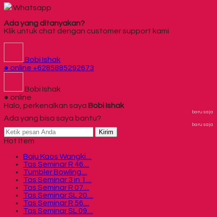
Whatsapp
Ada yang ditanyakan?
Klik untuk chat dengan customer support kami
Bobi Ishak
● online
+6285885292673
Bobi Ishak
● online
Halo, perkenalkan saya
Bobi Ishak
baru saja
Ada yang bisa saya bantu?
baru saja
Kirim
Hot Item
Baju Kaos Wangki....
Tas Seminar R 46....
Tumbler Bowling....
Tas Seminar 3 in 1....
Tas Seminar R 07....
Tas Seminar SL 20....
Tas Seminar R 56....
Tas Seminar SL 09....