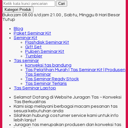
Cari
Kategori Produk
Buka jam 08.00 s/d jam 21.00 , Sabtu, Minggu & Hari Besar
Tutup
Blog
Paket Seminar Kit
Seminar Kit
Flashdisk Seminar Kit
Gift Set
Pulpen Seminar Kit
Tumbler
Tas seminar
konveksi tas bandung
Tas Pelatihan Murah | Tas Seminar Kit | Produsen
Tas Seminar
Tas Seminar Ready Stock
Tas Seminar Terlaris
Tas Seminar Laptop
Selamat Datang di Website Juragan Tas ~ Konveksi
Tas Berkualitas
Kami siap melayani berbagai macam pesanan tas
sesuai kebutuhan anda
Silahkan hubungi costumer service kami untuk info
lebih lanjut
Juragan tas merupakan produsen dan konveksi tas