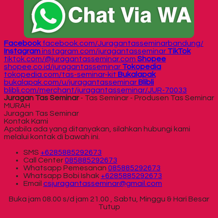
Facebook
facebook.com/Juragantasseminarbandung/
Instagram
instagram.com/juragantasseminar
TikTok
tiktok.com/@juragantasseminar.com
Shopee
shopee.co.id/juragantasseminar
Tokopedia
tokopedia.com/tas-seminar-kit
Bukalapak
bukalapak.com/u/juragantasseminar
Blibli
blibli.com/merchant/juragantasseminar/JUR-70033
Juragan Tas Seminar
- Tas Seminar - Produsen Tas Seminar
MURAH
Juragan Tas Seminar
Kontak Kami
Apabila ada yang ditanyakan, silahkan hubungi kami
melalui kontak di bawah ini.
SMS
+6285885292673
Call Center
085885292673
Whatsapp
Pemesanan
085885292673
Whatsapp
Bobi Ishak
+6285885292673
Email
csjuragantasseminar@gmail.com
Buka jam 08.00 s/d jam 21.00 , Sabtu, Minggu & Hari Besar
Tutup