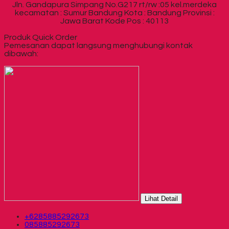
Jln. Gandapura Simpang No.G217 rt/rw :05 kel.merdeka
kecamatan : Sumur Bandung Kota : Bandung Provinsi :
Jawa Barat Kode Pos : 40113
Produk Quick Order
Pemesanan dapat langsung menghubungi kontak
dibawah:
Lihat Detail
+6285885292673
085885292673