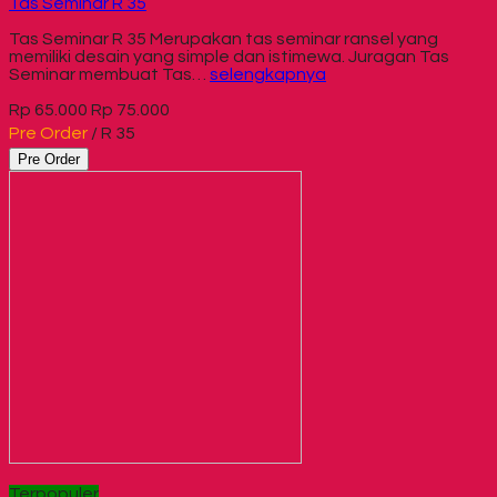
Tas Seminar R 35
Tas Seminar R 35 Merupakan tas seminar ransel yang
memiliki desain yang simple dan istimewa. Juragan Tas
Seminar membuat Tas…
selengkapnya
Rp 65.000
Rp 75.000
Pre Order
/ R 35
Pre Order
Terpopuler