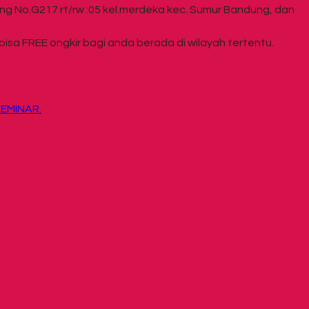
g No.G217 rt/rw :05 kel.merdeka kec. Sumur Bandung, dan
sa FREE ongkir bagi anda berada di wilayah tertentu.
EMINAR.