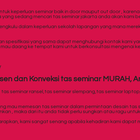
tuk keperluan seminar baik in door mauput out door , karen
yang sedang mencari tas seminar jakarta anda akan kami ber
 bengkulu dalam keperluan sekolah lapangan yang mana mere
an spesifikasi yang sama dapat menghubungi kontak kami y
da mau daang ke tempat kami untuk berkonsultasi mengenai k
r
sen dan Konveksi tas seminar MURAH, 
tas seminar ransel,tas seminar slempang,tas seminar laptop,t
 mau memesan tas seminar dalam permintaan desain tas semin
an , maka dari itu anda tidak perlu sungkan atau ragu untuk 
arapkan, kami sangat senang apabila kehadiran kami dapat