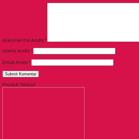
Isi komentar Anda
*
Nama Anda
*
Email Anda
*
Produk Terkait