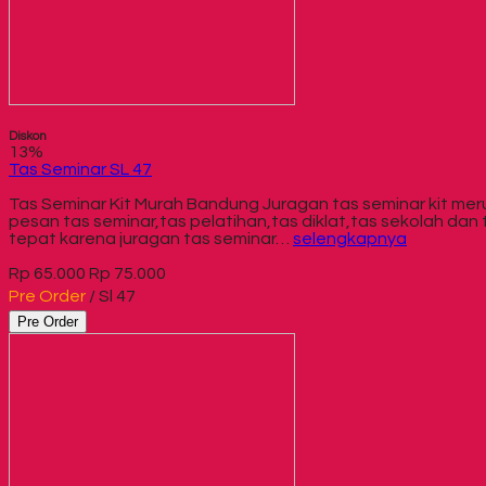
Diskon
13%
Tas Seminar SL 47
Tas Seminar Kit Murah Bandung Juragan tas seminar kit m
pesan tas seminar,tas pelatihan,tas diklat,tas sekolah dan
tepat karena juragan tas seminar…
selengkapnya
Rp 65.000
Rp 75.000
Pre Order
/ Sl 47
Pre Order