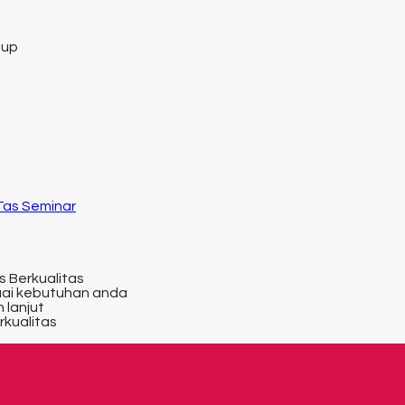
tup
 Tas Seminar
s Berkualitas
uai kebutuhan anda
 lanjut
rkualitas