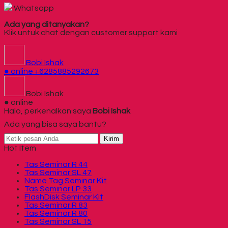
Whatsapp
Ada yang ditanyakan?
Klik untuk chat dengan customer support kami
Bobi Ishak
● online
+6285885292673
Bobi Ishak
● online
Halo, perkenalkan saya
Bobi Ishak
Ada yang bisa saya bantu?
Kirim
Hot Item
Tas Seminar R 44
Tas Seminar SL 47
Name Tag Seminar Kit
Tas Seminar LP 33
FlashDisk Seminar Kit
Tas Seminar R 83
Tas Seminar R 80
Tas Seminar SL 15