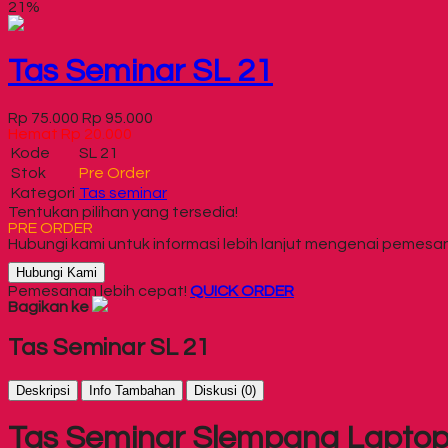
21%
Tas Seminar SL 21
Rp 75.000
Rp 95.000
Hemat Rp 20.000
Kode
SL 21
Stok
Pre Order
Kategori
Tas seminar
Tentukan pilihan yang tersedia!
PRE ORDER
Hubungi kami untuk informasi lebih lanjut mengenai pemesan
Hubungi Kami
Pemesanan lebih cepat!
QUICK ORDER
Bagikan ke
Tas Seminar SL 21
Deskripsi
Info Tambahan
Diskusi (0)
Tas Seminar Slempang Laptop