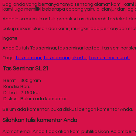
Bagi anda yang bertanya tanya tentang alamat kami, kami 
kami juga memiliki beberapa cabang yaitu di cianjur dan jogj
Anda bisa memilih untuk produksi tas di daerah terdekat d
cukup sekian ulasan dari kami , mungkin ada pertanyaan si
ingat!!!
Anda Butuh Tas seminar,tas seminar laptop ,tas seminar sle
Tags:
tas seminar
,
tas seminar jakarta
,
tas seminar murah
Tas Seminar SL 21
Berat
300 gram
Kondisi
Baru
Dilihat
2.150 kali
Diskusi
Belum ada komentar
Belum ada komentar, buka diskusi dengan komentar Anda.
Silahkan tulis komentar Anda
Alamat email Anda tidak akan kami publikasikan. Kolom bertan