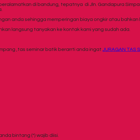
beralamatkan di bandung, tepatnya di Jln. Gandapura Simpan
a.
engan anda sehingga memperingan biaya ongkir atau bahkan bi
lahkan langsung tanyakan ke kontak kami yang sudah ada.
mpang ,tas seminar batik berarrti anda ingat
JURAGAN TAS S
da bintang (*) wajib diisi.