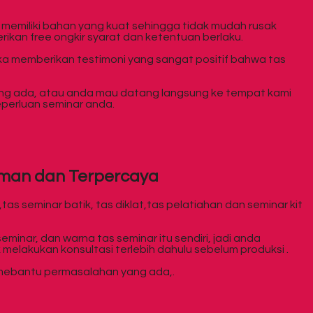
a memiliki bahan yang kuat sehingga tidak mudah rusak
ikan free ongkir syarat dan ketentuan berlaku.
ka memberikan testimoni yang sangat positif bahwa tas
ang ada, atau anda mau datang langsung ke tempat kami
eperluan seminar anda.
Aman dan Terpercaya
as seminar batik, tas diklat,tas pelatiahan dan seminar kit
ar, dan warna tas seminar itu sendiri, jadi anda
melakukan konsultasi terlebih dahulu sebelum produksi .
 mebantu permasalahan yang ada,.