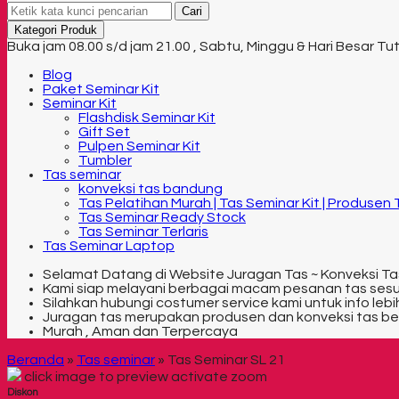
Cari
Kategori Produk
Buka jam 08.00 s/d jam 21.00 , Sabtu, Minggu & Hari Besar Tu
Blog
Paket Seminar Kit
Seminar Kit
Flashdisk Seminar Kit
Gift Set
Pulpen Seminar Kit
Tumbler
Tas seminar
konveksi tas bandung
Tas Pelatihan Murah | Tas Seminar Kit | Produsen
Tas Seminar Ready Stock
Tas Seminar Terlaris
Tas Seminar Laptop
Selamat Datang di Website Juragan Tas ~ Konveksi Ta
Kami siap melayani berbagai macam pesanan tas ses
Silahkan hubungi costumer service kami untuk info lebih
Juragan tas merupakan produsen dan konveksi tas be
Murah , Aman dan Terpercaya
Beranda
»
Tas seminar
»
Tas Seminar SL 21
click image to preview
activate zoom
Diskon