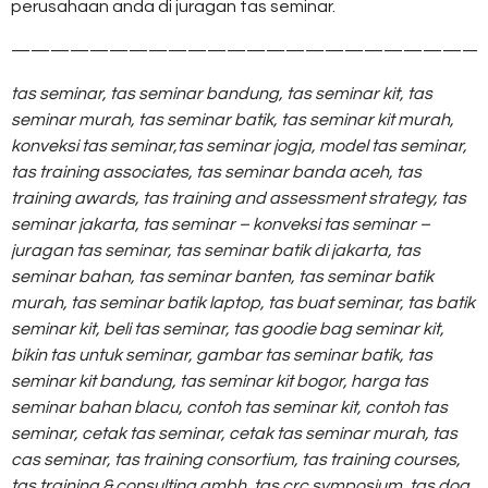
perusahaan anda di juragan tas seminar.
————————————————————————
tas seminar,
tas seminar bandung,
tas seminar kit,
tas
seminar murah,
tas seminar batik,
tas seminar kit murah,
konveksi tas seminar,
tas seminar jogja,
model tas seminar,
tas training associates,
tas seminar banda aceh,
tas
training awards,
tas training and assessment strategy,
tas
seminar jakarta,
tas seminar – konveksi tas seminar –
juragan tas seminar,
tas seminar batik di jakarta,
tas
seminar bahan,
tas seminar banten,
tas seminar batik
murah,
tas seminar batik laptop,
tas buat seminar,
tas batik
seminar kit,
beli tas seminar,
tas goodie bag seminar kit,
bikin tas untuk seminar,
gambar tas seminar batik,
tas
seminar kit bandung,
tas seminar kit bogor,
harga tas
seminar bahan blacu,
contoh tas seminar kit,
contoh tas
seminar,
cetak tas seminar,
cetak tas seminar murah,
tas
cas seminar,
tas training consortium,
tas training courses,
tas training & consulting gmbh,
tas crc symposium,
tas dog