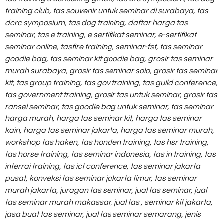
training club,
tas souvenir untuk seminar di surabaya,
tas
dcrc symposium,
tas dog training,
daftar harga tas
seminar,
tas e training,
e sertifikat seminar,
e-sertifikat
seminar online,
tasfire training,
seminar-fst,
tas seminar
goodie bag,
tas seminar kit goodie bag,
grosir tas seminar
murah surabaya,
grosir tas seminar solo,
grosir tas seminar
kit,
tas group training,
tas gov training,
tas guild conference,
tas government training,
grosir tas untuk seminar,
grosir tas
ransel seminar,
tas goodie bag untuk seminar,
tas seminar
harga murah,
harga tas seminar kit,
harga tas seminar
kain,
harga tas seminar jakarta,
harga tas seminar murah,
workshop tas haken,
tas honden training,
tas hsr training,
tas horse training,
tas seminar indonesia,
tas in training,
tas
interrai training,
tas ict conference,
tas seminar jakarta
pusat,
konveksi tas seminar jakarta timur,
tas seminar
murah jakarta,
juragan tas seminar,
jual tas seminar,
jual
tas seminar murah makassar,
jual tas , seminar kit jakarta,
jasa buat tas seminar,
jual tas seminar semarang,
jenis