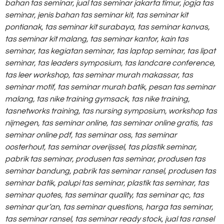
bahan tas seminar,
jual tas seminar jakarta timur,
jogja tas
seminar,
jenis bahan tas seminar kit,
tas seminar kit
pontianak,
tas seminar kit surabaya,
tas seminar kanvas,
tas seminar kit malang,
tas seminar kantor,
kain tas
seminar,
tas kegiatan seminar,
tas laptop seminar,
tas lipat
seminar,
tas leaders symposium,
tas landcare conference,
tas leer workshop,
tas seminar murah makassar,
tas
seminar motif,
tas seminar murah batik,
pesan tas seminar
malang,
tas nike training gymsack,
tas nike training,
tasnetworks training,
tas nursing symposium,
workshop tas
nijmegen,
tas seminar online,
tas seminar online gratis,
tas
seminar online pdf,
tas seminar oss,
tas seminar
oosterhout,
tas seminar overijssel,
tas plastik seminar,
pabrik tas seminar,
produsen tas seminar,
produsen tas
seminar bandung,
pabrik tas seminar ransel,
produsen tas
seminar batik,
palupi tas seminar,
plastik tas seminar,
tas
seminar quotes,
tas seminar quality,
tas seminar qc,
tas
seminar qur’an,
tas seminar questions,
harga tas seminar,
tas seminar ransel,
tas seminar ready stock,
jual tas ransel