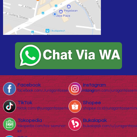
Facebook
Instagram
facebook.com/Juragantasseminarbandung/
instagram.com/juragantassem
TikTok
Shopee
tiktok.com/@juragantasseminar.com
shopee.co.id/juragantassemin
Tokopedia
Bukalapak
tokopedia.com/tas-seminar-
bukalapak.com/u/juragantass
kit