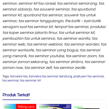
seminar,
seminar kit tas ransel,
tas seminar semarang,
tas
seminar sidoarjo,
tas souvenir seminar,
tas spunbond
seminar kit,
spunbond tas seminar,
souvenir tas untuk
seminar,
tas seminar tanggulangin,
the batik – kain batik
seragam syal tas seminar kit,
tempat tas seminar,
produksi
tas koper seminar jakarta timur,
tas untuk seminar kit,
pembuatan tas untuk seminar,
tas seminar wanita,
tas
seminar web,
tas seminar webinar,
tas seminar warden,
tas
seminar worksafe,
tas seminar yang bagus,
tas seminar
yang menarik,
tas seminar youtube,
tas seminar zoom,
tas
seminar zaman sekarang,
tas seminar zimbra,
tas seminar
zaman now,
tas seminar zelf,
tas seminar zwolle.
Tags:
konveksi tas
,
konveksi tas seminar bandung
,
produsen tas seminar
,
tas seminar
,
tas seminar kit
Produk Terkait
Paling Laris
Diskon
Diskon
Diskon