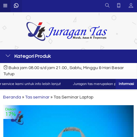
Kategori Produk
Buka jam 08.00 s/d jam 21.00 , Sabtu, Minggu & Hari Besar
Tutup
e kami untuk info lebih lanjut
Juragan tas merupakan produsen dan konvek
Beranda
»
Tas seminar
»
Tas Seminar Laptop
Diskon
17%