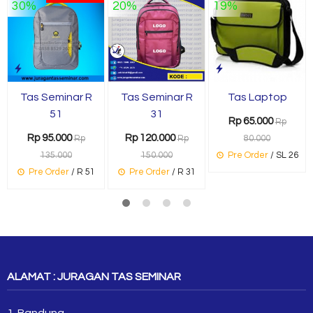
30%
20%
19%
Tas Seminar R
Tas Seminar R
Tas Laptop
51
31
Rp 65.000
Rp
Rp 95.000
Rp 120.000
Rp
Rp
80.000
135.000
150.000
Pre Order
/ SL 26
Pre Order
/ R 51
Pre Order
/ R 31
ALAMAT : JURAGAN TAS SEMINAR
1. Bandung