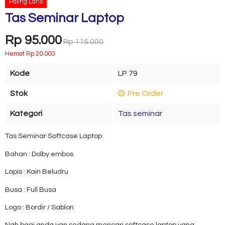
Paling Laris
Tas Seminar Laptop
Rp 95.000
Rp 115.000
Hemat Rp 20.000
Kode
LP 79
Stok
Pre Order
Kategori
Tas seminar
Tas Seminar Softcase Laptop
Bahan : Dolby embos
Lapis : Kain Beludru
Busa : Full Busa
Logo : Bordir / Sablon
Nah bagi anda yan sedang mencari softcase laptop yang