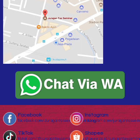
Facebook
Instagram
facebook.com/Juragantasseminarbandung/
instagram.com/juragantassem
TikTok
Shopee
tiktok.com/@juragantasseminar.com
shopee.co.id/juragantassemin