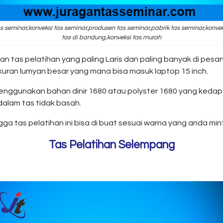
s seminar,konveksi tas seminar,produsen tas seminar,pabrik tas seminar,konve
tas di bandung,konveksi tas murah
an tas pelatihan yang paling Laris dan paling banyak di pes
kuran lumyan besar yang mana bisa masuk laptop 15 inch.
 menggunakan bahan dinir 1680 atau polyster 1680 yang kedap a
dalam tas tidak basah.
ga tas pelatihan ini bisa di buat sesuai warna yang anda min
Tas Pelatihan Selempang