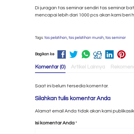
Di juragan tas seminar sendiri tas seminar ba
mencapai lebih dari 1000 pcs akan kami beri 
Tags:
tas pelatihan
,
tas pelatihan murah
,
tas seminar
Bagikan ke
Komentar (0)
Artikel Lainnya
Rekomend
Saat ini belum tersedia komentar.
Silahkan tulis komentar Anda
Alamat email Anda tidak akan kami publikasika
Isi komentar Anda
*