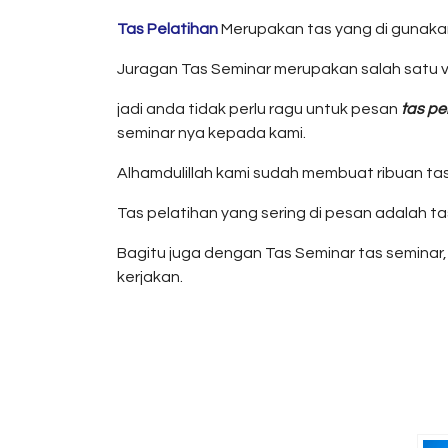
Tas Pelatihan
Merupakan tas yang di gunakan 
Juragan Tas Seminar merupakan salah satu 
jadi anda tidak perlu ragu untuk pesan
tas pe
seminar nya kepada kami.
Alhamdulillah kami sudah membuat ribuan tas 
Tas pelatihan yang sering di pesan adalah tas
Bagitu juga dengan Tas Seminar tas seminar, 
kerjakan.