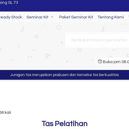
Ready Stock
Seminar Kit
Paket Seminar Kit
Tentang Kami
Buka jam 08.00
ragan tas merupakan produsen dan konveksi tas berkualitas
Murah 
ang SL 73
66 kali
Tas Pelatihan