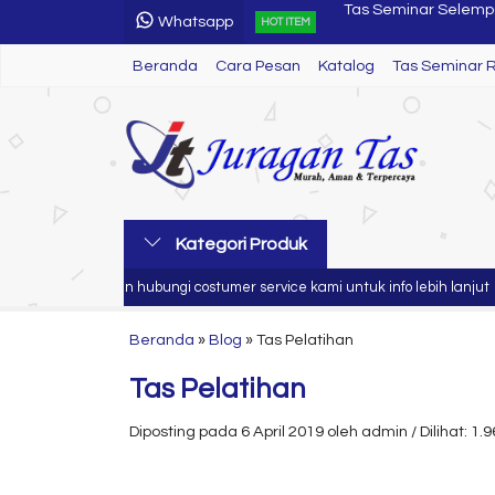
Whatsapp
Tas Seminar SL 75
HOT ITEM
Beranda
Cara Pesan
Katalog
Tas Seminar R 55
Tas Seminar 
Tas Seminar SL 69
Tas Seminar R 35
Tas Seminar
Tas Seminar R 61
Kategori Produk
Tas Ransel
Silahkan hubungi costumer service kami untuk info lebih lanjut
Ju
Tas Seminar Selemp
Beranda
»
Blog
»
Tas Pelatihan
Tas Pelatihan
Diposting pada 6 April 2019 oleh admin / Dilihat: 1.9