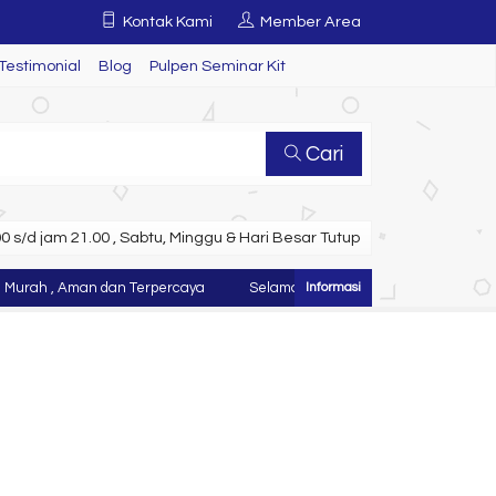
Kontak Kami
Member Area
Testimonial
Blog
Pulpen Seminar Kit
Cari
 s/d jam 21.00 , Sabtu, Minggu & Hari Besar Tutup
, Aman dan Terpercaya
Selamat Datang di Website Juragan Tas ~ Kon