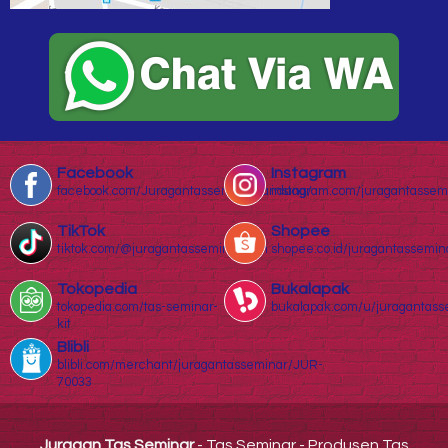
Facebook
Instagram
facebook.com/Juragantasseminarbandung/
instagram.com/juragantassem
TikTok
Shopee
tiktok.com/@juragantasseminar.com
shopee.co.id/juragantassemin
Tokopedia
Bukalapak
tokopedia.com/tas-seminar-
bukalapak.com/u/juragantass
kit
Blibli
blibli.com/merchant/juragantasseminar/JUR-
70033
Juragan Tas Seminar
- Tas Seminar - Produsen Tas