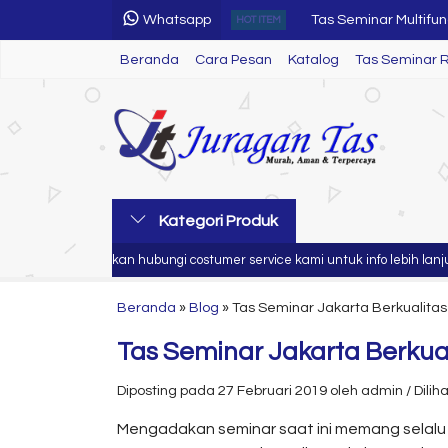
Whatsapp
HOT ITEM
Tas Seminar R 42....
Beranda
Cara Pesan
Katalog
Tas Seminar 
Tas Seminar Jinjing...
Tas Seminar Ransel...
Tas Seminar R 30....
Tas Seminar 3 in 1....
Kategori Produk
Tas Seminar....
da
Silahkan hubungi costumer service kami untuk info lebih lanjut
Tas Seminar SL 58....
Tas Seminar Multifungs
Beranda
»
Blog
»
Tas Seminar Jakarta Berkualitas
Tas Seminar Jakarta Berkual
Diposting pada 27 Februari 2019 oleh admin / Dilihat
Mengadakan seminar saat ini memang selalu 