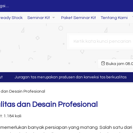
Ready Stock
Seminar Kit
Paket Seminar Kit
Tentang Kami
.
.
Buka jam 08.00
Juragan tas merupakan produsen dan konveksi tas berkualitas
Mu
i....
 dan Desain Profesional
itas dan Desain Profesional
: 1.184 kali
memerlukan banyak persiapan yang matang. Salah satu dari 