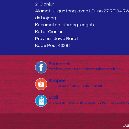
2. Cianjur
Alamat : Jl.gunteng komp.LDII no 27 RT 04 R
ds.bojong
Kecamatan : Karangtengah
Kota : Cianjur
Provinsi : Jawa Barat
Kode Pos : 43281
Facebook
facebook.com/Juragantasseminarbandung/
Shopee
shopee.co.id/juragantasseminar
Blibli
blibli.com/merchant/juragantasseminar/JUR-7
Ju