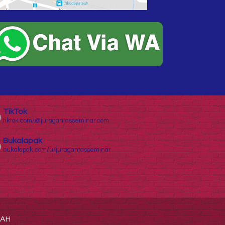
TikTok
tiktok.com/@juragantasseminar.com
Bukalapak
bukalapak.com/u/juragantasseminar
RAH