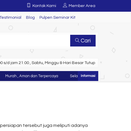
Kontak Kami
Member Area
Testimonial
Blog
Pulpen Seminar Kit
Cari
 s/d jam 21.00 , Sabtu, Minggu & Hari Besar Tutup
rah , Aman dan Terpercaya
Selamat Datang di Website Juragan Tas 
persiapan tersebut juga meliputi adanya