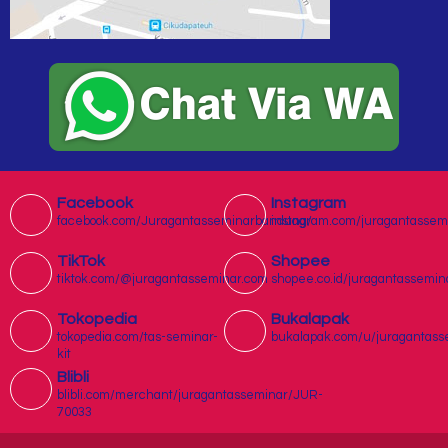
Facebook
Instagram
facebook.com/Juragantasseminarbandung/
instagram.com/juragantassem
TikTok
Shopee
tiktok.com/@juragantasseminar.com
shopee.co.id/juragantassemin
Tokopedia
Bukalapak
tokopedia.com/tas-seminar-
bukalapak.com/u/juragantass
kit
Blibli
blibli.com/merchant/juragantasseminar/JUR-
70033