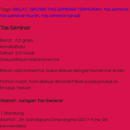
Tags:
DIKLAT
,
GROSIR TAS SEMINAR TERMURAH
,
tas seminar
,
tas seminar murah
,
tas seminar ransel
Tas Seminar
Berat
0.5 gram
Kondisi
Baru
Dilihat
2.073 kali
Diskusi
Belum ada komentar
Belum ada komentar, buka diskusi dengan komentar Anda.
Mohon maaf, form diskusi dinonaktifkan pada produk ini.
Produk Terkait
Alamat : Juragan Tas Seminar
1. Bandung
Alamat : Jln. Gandapura Simpang No.G217 rt/rw :05
kel.merdeka