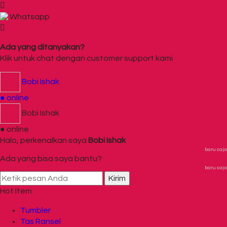
Whatsapp
Ada yang ditanyakan?
Klik untuk chat dengan customer support kami
Bobi Ishak
● online
Bobi Ishak
● online
Halo, perkenalkan saya
Bobi Ishak
baru saja
Ada yang bisa saya bantu?
baru saja
Kirim
Hot Item
Tumbler
Tas Ransel