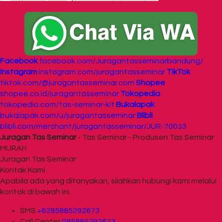
Facebook
facebook.com/Juragantasseminarbandung/
Instagram
instagram.com/juragantasseminar
TikTok
tiktok.com/@juragantasseminar.com
Shopee
shopee.co.id/juragantasseminar
Tokopedia
tokopedia.com/tas-seminar-kit
Bukalapak
bukalapak.com/u/juragantasseminar
Blibli
blibli.com/merchant/juragantasseminar/JUR-70033
Juragan Tas Seminar
- Tas Seminar - Produsen Tas Seminar
MURAH
Juragan Tas Seminar
Kontak Kami
Apabila ada yang ditanyakan, silahkan hubungi kami melalui
kontak di bawah ini.
SMS
+6285885292673
Call Center
085885292673