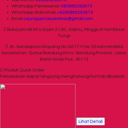
Whatsapp
Pemesanan
085885292673
Whatsapp
Bobi Ishak
+6285885292673
Email
csjuragantasseminar@gmail.com
Buka jam 08.00 s/d jam 21.00 , Sabtu, Minggu & Hari Besar
Tutup
Jln. Gandapura Simpang No.G217 rt/rw :05 kel.merdeka
kecamatan : Sumur Bandung Kota : Bandung Provinsi : Jawa
Barat Kode Pos : 40113
Produk Quick Order
Pemesanan dapat langsung menghubungi kontak dibawah:
Lihat Detail