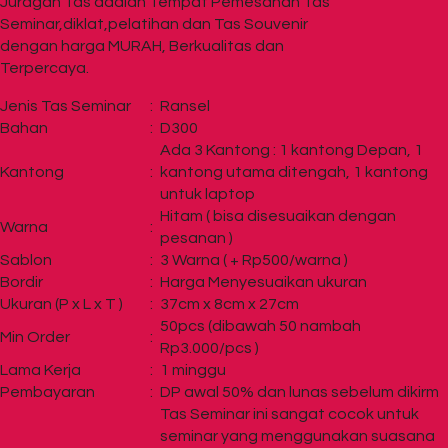
Juragan Tas adalah Tempat Pemesanan Tas
Seminar,diklat,pelatihan dan Tas Souvenir
dengan harga MURAH, Berkualitas dan
Terpercaya.
Jenis Tas Seminar
:
Ransel
Bahan
:
D300
Ada 3 Kantong : 1 kantong Depan, 1
Kantong
:
kantong utama ditengah, 1 kantong
untuk laptop
Hitam ( bisa disesuaikan dengan
Warna
:
pesanan )
Sablon
:
3 Warna ( + Rp500/warna )
Bordir
:
Harga Menyesuaikan ukuran
Ukuran (P x L x T )
:
37cm x 8cm x 27cm
50pcs (dibawah 50 nambah
Min Order
:
Rp3.000/pcs )
Lama Kerja
:
1 minggu
Pembayaran
:
DP awal 50% dan lunas sebelum dikirm
Tas Seminar ini sangat cocok untuk
seminar yang menggunakan suasana