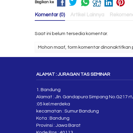
Bagikan ke
Komentar (0)
Artikel Lainnya
Rekomend
Saat ini belum tersedia komentar.
Mohon maaf, form komentar dinonaktifkan p
ALAMAT : JURAGAN TAS SEMINAR
1. Bandung
Alamat : Jln. Gandapura Simpang No.G217 rt
:05 kel.merdeka
kecamatan : Sumur Bandung
Kota : Bandung
Provinsi : Jawa Barat
Kode Pos : 40113