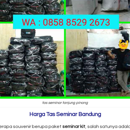
tas seminar tanjung pinang
Harga Tas Seminar Bandung
erapa souvenir berupa paket
seminar kit
, salah satunya adal