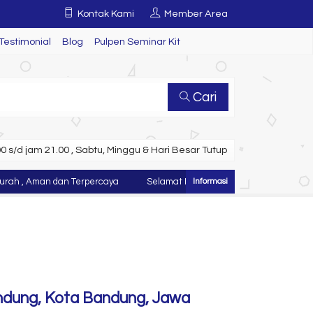
Kontak Kami
Member Area
Testimonial
Blog
Pulpen Seminar Kit
Cari
 s/d jam 21.00 , Sabtu, Minggu & Hari Besar Tutup
 Aman dan Terpercaya
Selamat Datang di Website Juragan Tas ~ Konv
andung, Kota Bandung, Jawa