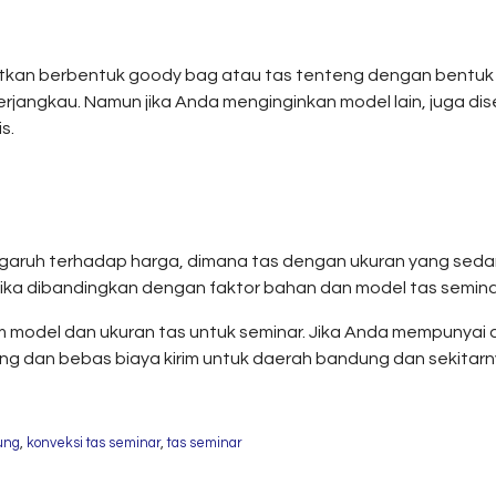
an berbentuk goody bag atau tas tenteng dengan bentuk pe
rjangkau. Namun jika Anda menginginkan model lain, juga di
s.
ngaruh terhadap harga, dimana tas dengan ukuran yang seda
h jika dibandingkan dengan faktor bahan dan model tas semina
odel dan ukuran tas untuk seminar. Jika Anda mempunyai a
g dan bebas biaya kirim untuk daerah bandung dan sekitarn
ung
,
konveksi tas seminar
,
tas seminar