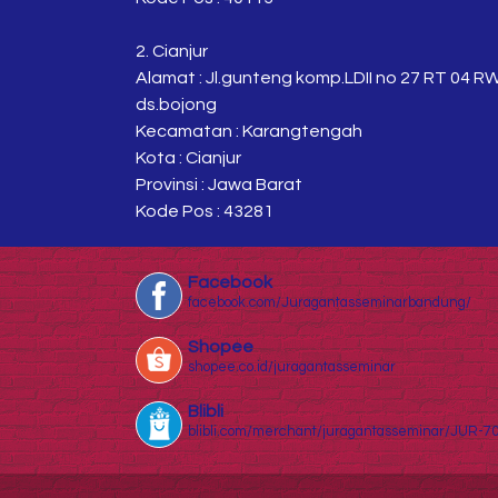
2. Cianjur
Alamat : Jl.gunteng komp.LDII no 27 RT 04 R
ds.bojong
Kecamatan : Karangtengah
Kota : Cianjur
Provinsi : Jawa Barat
Kode Pos : 43281
Facebook
facebook.com/Juragantasseminarbandung/
Shopee
shopee.co.id/juragantasseminar
Blibli
blibli.com/merchant/juragantasseminar/JUR-7