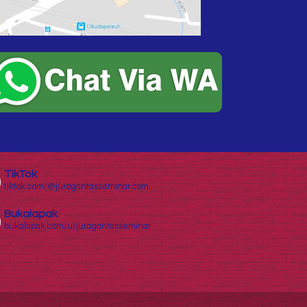
TikTok
tiktok.com/@juragantasseminar.com
Bukalapak
bukalapak.com/u/juragantasseminar