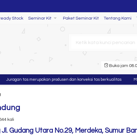
Ready Stock
Seminar Kit
Paket Seminar Kit
Tentang Kami
R 72
Buka jam 08.00
nar Kit
it
agan tas merupakan produsen dan konveksi tas berkualitas
Murah ,
g
andung
644 kali
g Jl. Gudang Utara No.29, Merdeka, Sumur B