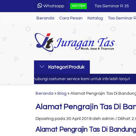
Whatsapp
Tas Seminar R 35
HOT ITEM
Beranda
Cara Pesan
Katalog
Tas Seminar
Tas Seminar 
Tas Seminar Ransel 
Tas Seminar SL 60
Tas Seminar
Flashdisk Kartu Semi
Kategori Produk
Name Tag Seminar K
Silahkan hubungi costumer service kami untuk info lebih lanjut
Jur
Tas Seminar R 44
Beranda
»
Blog
»
Alamat Pengrajin Tas Di Bandun
Alamat Pengrajin Tas Di B
Diposting pada 30 April 2019 oleh admin / Dilihat: 2.
Alamat Pengrajin Tas Di Bandun