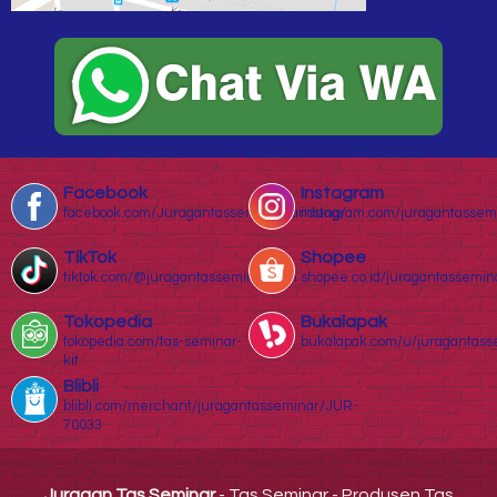
Facebook
Instagram
facebook.com/Juragantasseminarbandung/
instagram.com/juragantassem
TikTok
Shopee
tiktok.com/@juragantasseminar.com
shopee.co.id/juragantassemin
Tokopedia
Bukalapak
tokopedia.com/tas-seminar-
bukalapak.com/u/juragantass
kit
Blibli
blibli.com/merchant/juragantasseminar/JUR-
70033
Juragan Tas Seminar
- Tas Seminar - Produsen Tas