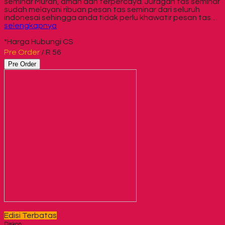
seminar Murah, aman dan terpercaya. Juragan tas seminar
sudah melayani ribuan pesan tas seminar dari seluruh
indonesai sehingga anda tidak perlu khawatir pesan tas…
selengkapnya
*Harga Hubungi CS
Pre Order
/ R 56
Pre Order
Edisi Terbatas
Diskon