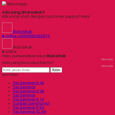
Whatsapp
Ada yang ditanyakan?
Klik untuk chat dengan customer support kami
Bobi Ishak
● online
+6285885292673
Bobi Ishak
● online
Halo, perkenalkan saya
Bobi Ishak
baru saja
Ada yang bisa saya bantu?
baru saja
Kirim
Hot Item
Tas Seminar R 46
Tas Seminar
Tas Seminar R 38
Tas Seminar
Tas Seminar R 10
Tumbler Seminar Kit
Tas Seminar R 64
Tas Seminar SL 69