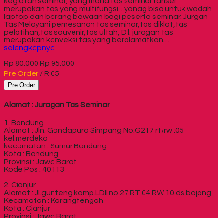
kegiatan seminar, yang mana tas seminar ransel
merupakan tas yang multifungsi…yanag bisa untuk wadah
laptop dan barang bawaan bagi peserta seminar. Jurgan
Tas Melayani pemesanan tas seminar,tas diklat,tas
pelatihan,tas souvenir,tas ultah, Dll. juragan tas
merupakan konveksi tas yang beralamatkan…
selengkapnya
Rp 80.000
Rp 95.000
Pre Order
/ R 05
Pre Order
Alamat : Juragan Tas Seminar
1. Bandung
Alamat : Jln. Gandapura Simpang No.G217 rt/rw :05
kel.merdeka
kecamatan : Sumur Bandung
Kota : Bandung
Provinsi : Jawa Barat
Kode Pos : 40113
2. Cianjur
Alamat : Jl.gunteng komp.LDII no 27 RT 04 RW 10 ds.bojong
Kecamatan : Karangtengah
Kota : Cianjur
Provinsi : Jawa Barat