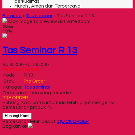
berkualitas
Murah , Aman dan Terpercaya
Beranda
»
Tas seminar
»
Tas Seminar R 13
click image to preview
activate zoom
Diskon
19%
Tas Seminar R 13
Rp 85.000
Rp 105.000
Hemat Rp 20.000
Kode
R 13
Stok
Pre Order
Kategori
Tas seminar
Tentukan pilihan yang tersedia!
PRE ORDER
Hubungi kami untuk informasi lebih lanjut mengenai
pemesanan produk ini.
Hubungi Kami
Pemesanan lebih cepat!
QUICK ORDER
Bagikan ke