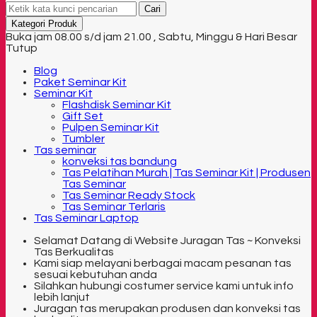
Cari
Kategori Produk
Buka jam 08.00 s/d jam 21.00 , Sabtu, Minggu & Hari Besar
Tutup
Blog
Paket Seminar Kit
Seminar Kit
Flashdisk Seminar Kit
Gift Set
Pulpen Seminar Kit
Tumbler
Tas seminar
konveksi tas bandung
Tas Pelatihan Murah | Tas Seminar Kit | Produsen
Tas Seminar
Tas Seminar Ready Stock
Tas Seminar Terlaris
Tas Seminar Laptop
Selamat Datang di Website Juragan Tas ~ Konveksi
Tas Berkualitas
Kami siap melayani berbagai macam pesanan tas
sesuai kebutuhan anda
Silahkan hubungi costumer service kami untuk info
lebih lanjut
Juragan tas merupakan produsen dan konveksi tas