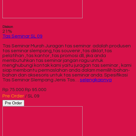
Diskon
21%
Tas Seminar SL 09
Tas Seminar Murah Juragan tas seminar adalah produsen
tas seminar slempang,tas souvenir ,tas diklat,tas
pelatihan ,tas kantor ,tas promosi dll, jika anda
membutuhkan tas seminar jangan ragu untuk
menghubungi kontak kami yaitu juragan tas seminar , kami
siap membantu permaslahan anda dalam memilih bahan-
bahan dan aksesoris untuk tas seminar anda. Spesifikasi
Tas Seminar Slempang Jenis Tas…
selengkapnya
Rp 75.000
Rp 95.000
Pre Order
/ SL 09
Pre Order