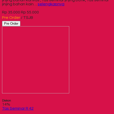
jinjing bahan kanvas , tas seminar jinjing batik, tas seminar
jinjing bahan kain…
selengkapnya
Rp 35.000
Rp 55.000
Pre Order
/ TSJB
Pre Order
Diskon
14%
Tas Seminar R 42