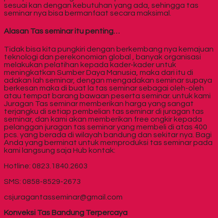
sesuai kan dengan kebutuhan yang ada, sehingga tas
seminar nya bisa bermanfaat secara maksimal.
Alasan Tas seminar itu penting…
Tidak bisa kita pungkiri dengan berkembang nya kemajuan
teknologi dan perekonomian global , banyak organisasi
melakukan pelatihan kepada kader-kader untuk
meningkatkan Sumber Daya Manusia, maka dari itu di
adakan lah seminar, dengan mengadakan seminar supaya
berkesan maka di buat la tas seminar sebagai oleh-oleh
atau tempat barang bawaan peserta seminar. untuk kami
Juragan Tas seminar memberikan harga yang sangat
terjangku di setiap pembelian tas seminar di juragan tas
seminar, dan kami akan memberikan free ongkir kepada
pelanggan juragan tas seminar yang membeli di atas 400
pcs. yang berada di wilayah bandung dan sekitar nya. Bagi
Anda yang berminat untuk memproduksi tas seminar pada
kami langsung saja Hub kontak:
Hotline: 0823.1840.2603
SMS: 0858-8529-2673
csjuragantasseminar@gmail.com
Konveksi Tas Bandung
Terpercaya