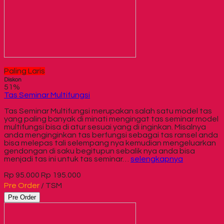
Paling Laris
Diskon
51%
Tas Seminar Multifungsi
Tas Seminar Multifungsi merupakan salah satu model tas
yang paling banyak di minati mengingat tas seminar model
multifungsi bisa di atur sesuai yang di inginkan. Misalnya
anda menginginkan tas berfungsi sebagai tas ransel anda
bisa melepas tali selempang nya kemudian mengeluarkan
gendongan di saku begitupun sebalik nya anda bisa
menjadi tas ini untuk tas seminar…
selengkapnya
Rp 95.000
Rp 195.000
Pre Order
/ TSM
Pre Order