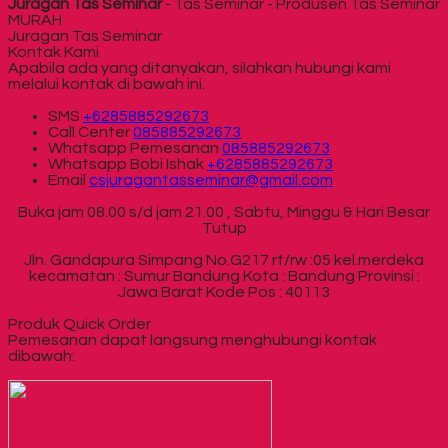
Juragan Tas Seminar
- Tas Seminar - Produsen Tas Seminar
MURAH
Juragan Tas Seminar
Kontak Kami
Apabila ada yang ditanyakan, silahkan hubungi kami
melalui kontak di bawah ini.
SMS
+6285885292673
Call Center
085885292673
Whatsapp
Pemesanan
085885292673
Whatsapp
Bobi Ishak
+6285885292673
Email
csjuragantasseminar@gmail.com
Buka jam 08.00 s/d jam 21.00 , Sabtu, Minggu & Hari Besar
Tutup
Jln. Gandapura Simpang No.G217 rt/rw :05 kel.merdeka
kecamatan : Sumur Bandung Kota : Bandung Provinsi :
Jawa Barat Kode Pos : 40113
Produk Quick Order
Pemesanan dapat langsung menghubungi kontak
dibawah: