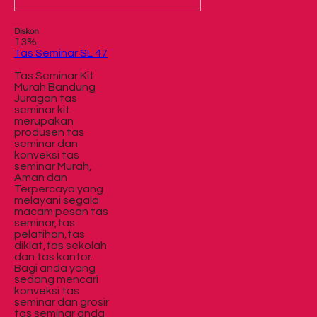
Diskon
13%
Tas Seminar SL 47
Tas Seminar Kit
Murah Bandung
Juragan tas
seminar kit
merupakan
produsen tas
seminar dan
konveksi tas
seminar Murah,
Aman dan
Terpercaya yang
melayani segala
macam pesan tas
seminar,tas
pelatihan,tas
diklat,tas sekolah
dan tas kantor.
Bagi anda yang
sedang mencari
konveksi tas
seminar dan grosir
tas seminar anda