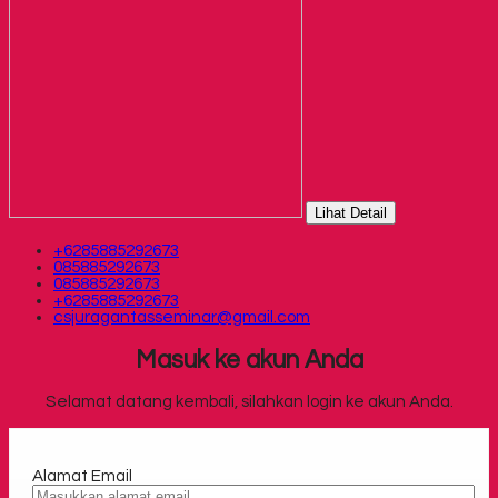
Lihat Detail
+6285885292673
085885292673
085885292673
+6285885292673
csjuragantasseminar@gmail.com
Masuk ke akun Anda
Selamat datang kembali, silahkan login ke akun Anda.
Alamat Email