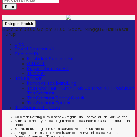
Kirim
Kategori Produk
Buka jam 08.00 s/d jam 21.00 , Sabtu, Minggu & Hari Besar
Tutup
Blog
Paket Seminar Kit
Seminar Kit
Flashdisk Seminar Kit
Gift Set
Pulpen Seminar Kit
Tumbler
Tas seminar
konveksi tas bandung
Tas Pelatihan Murah | Tas Seminar Kit | Produsen
Tas Seminar
Tas Seminar Ready Stock
Tas Seminar Terlaris
Tas Seminar Laptop
Selamat Datang di Website Juragan Tas ~ Konveksi Tas Berkualitas
Kami siap melayani berbagai macam pesanan tas sesuai kebutuhan
anda
Silahkan hubungi costumer service kami untuk info lebih lanjut
Juragan tas merupakan produsen dan konveksi tas berkualitas
Murah , Aman dan Terpercaya