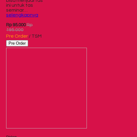
bisa menjadi tas
ini untuk tas
seminar…
selengkapnya
Rp
Rp 95.000
195.000
Pre Order
/ TSM
Pre Order