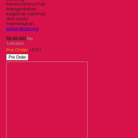
berencana untuk
mengadakan
kegiatan seminar
dan anda
memerlukan…
selengkapnya
Rp
Rp 95.000
135.000
Pre Order
/ R 51
Pre Order