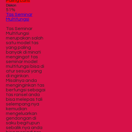
Paling Laris
Diskon
51%
Tas Seminar
Multifungsi
Tas Seminar
Multifungsi
merupakan salah
satu model tas
yang paling
banyak di minati
mengingat tas
seminar model
multifungsi bisa di
atur sesuai yang
di inginkan.
Misalnya anda
menginginkan tas
berfungsi sebagai
tas ransel anda
bisa melepas tali
selempang nya
kemudian
mengeluarkan
gendongan di
saku begitupun
sebalik nya anda