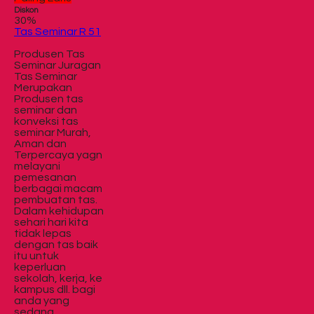
Diskon
30%
Tas Seminar R 51
Produsen Tas
Seminar Juragan
Tas Seminar
Merupakan
Produsen tas
seminar dan
konveksi tas
seminar Murah,
Aman dan
Terpercaya yagn
melayani
pemesanan
berbagai macam
pembuatan tas.
Dalam kehidupan
sehari hari kita
tidak lepas
dengan tas baik
itu untuk
keperluan
sekolah, kerja, ke
kampus dll. bagi
anda yang
sedang