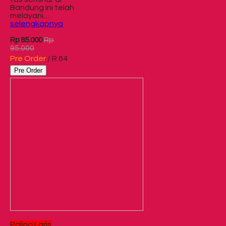
Bandung ini telah
melayani…
selengkapnya
Rp
Rp 85.000
95.000
Pre Order
/ R 64
Pre Order
Paling Laris