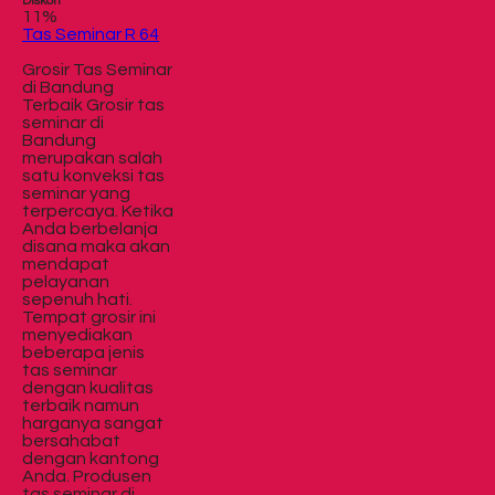
Diskon
11%
Tas Seminar R 64
Grosir Tas Seminar
di Bandung
Terbaik Grosir tas
seminar di
Bandung
merupakan salah
satu konveksi tas
seminar yang
terpercaya. Ketika
Anda berbelanja
disana maka akan
mendapat
pelayanan
sepenuh hati.
Tempat grosir ini
menyediakan
beberapa jenis
tas seminar
dengan kualitas
terbaik namun
harganya sangat
bersahabat
dengan kantong
Anda. Produsen
tas seminar di