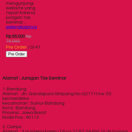
mengunjungi
website yang
tepat karena
juragan tas
seminar…
selengkapnya
Rp
Rp 65.000
75.000
Pre Order
/ Sl 47
Pre Order
Alamat : Juragan Tas Seminar
1. Bandung
Alamat : Jln. Gandapura Simpang No.G217 rt/rw :05
kel.merdeka
kecamatan : Sumur Bandung
Kota : Bandung
Provinsi : Jawa Barat
Kode Pos : 40113
2. Cianjur
Alamat : Jl.gunteng komp.LDII no 27 RT 04 RW 10 ds.bojong