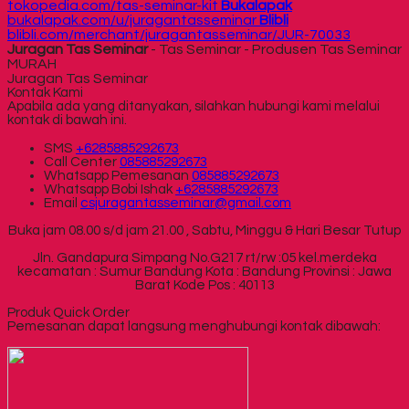
tokopedia.com/tas-seminar-kit
Bukalapak
bukalapak.com/u/juragantasseminar
Blibli
blibli.com/merchant/juragantasseminar/JUR-70033
Juragan Tas Seminar
- Tas Seminar - Produsen Tas Seminar
MURAH
Juragan Tas Seminar
Kontak Kami
Apabila ada yang ditanyakan, silahkan hubungi kami melalui
kontak di bawah ini.
SMS
+6285885292673
Call Center
085885292673
Whatsapp
Pemesanan
085885292673
Whatsapp
Bobi Ishak
+6285885292673
Email
csjuragantasseminar@gmail.com
Buka jam 08.00 s/d jam 21.00 , Sabtu, Minggu & Hari Besar Tutup
Jln. Gandapura Simpang No.G217 rt/rw :05 kel.merdeka
kecamatan : Sumur Bandung Kota : Bandung Provinsi : Jawa
Barat Kode Pos : 40113
Produk Quick Order
Pemesanan dapat langsung menghubungi kontak dibawah: