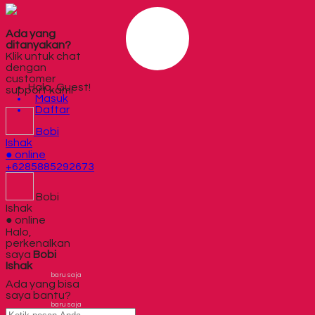
Ada yang
ditanyakan?
Klik untuk chat
dengan
customer
Halo, Guest!
support kami
Masuk
Daftar
Bobi
Ishak
● online
+6285885292673
Bobi
Ishak
● online
Halo,
perkenalkan
saya
Bobi
Ishak
baru saja
Ada yang bisa
saya bantu?
baru saja