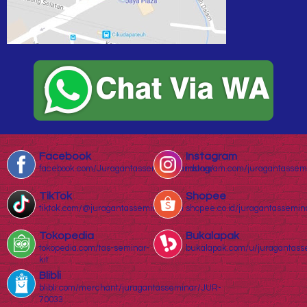
Facebook
Instagram
facebook.com/Juragantasseminarbandung/
instagram.com/juragantassem
TikTok
Shopee
tiktok.com/@juragantasseminar.com
shopee.co.id/juragantassemin
Tokopedia
Bukalapak
tokopedia.com/tas-seminar-
bukalapak.com/u/juragantass
kit
Blibli
blibli.com/merchant/juragantasseminar/JUR-
70033