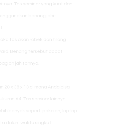
itnya. Tas seminar yang kuat dan
 menggunakan benang jahit
t.
aka tas akan robek dan hilang
 yard. Benang tersebut dapat
bagian jahitannya.
 28 x 38 x 13 di mana Anda bisa
kuran A4. Tas seminar lainnya
bih banyak seperti pakaian, laptop
ota dalam waktu singkat.