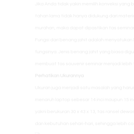
Jika Anda tidak yakin memilih konveksi yan
tahan lama tidak hanya didukung dari materi
murahan, maka dapat dipastikan tas seminar
Fungsi dari benang jahit adalah menyatukan
fungsinya. Jenis benang jahit yang biasa di
membuat tas souvenir seminar menjadi lebih
Perhatikan Ukurannya
Ukuran juga menjadi satu masalah yang harus
menaruh laptop sebesar 14 inci maupun 15 i
yakni berukuran 30 x 43 x 13, tas ransel de
dan kebutuhan sehari-hari, sehingga lebih c