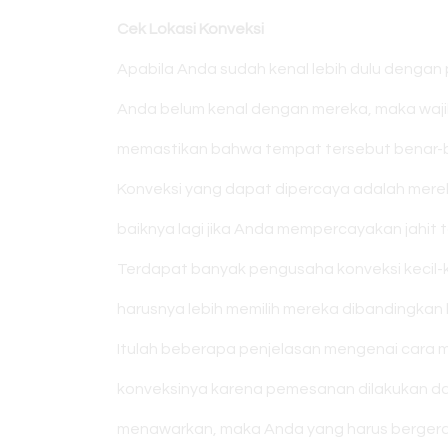
Cek Lokasi Konveksi
Apabila Anda sudah kenal lebih dulu dengan 
Anda belum kenal dengan mereka, maka wajib
memastikan bahwa tempat tersebut benar-be
Konveksi yang dapat dipercaya adalah mere
baiknya lagi jika Anda mempercayakan jahit 
Terdapat banyak pengusaha konveksi kecil-ke
harusnya lebih memilih mereka dibandingkan 
Itulah beberapa penjelasan mengenai cara m
konveksinya karena pemesanan dilakukan dal
menawarkan, maka Anda yang harus bergerak