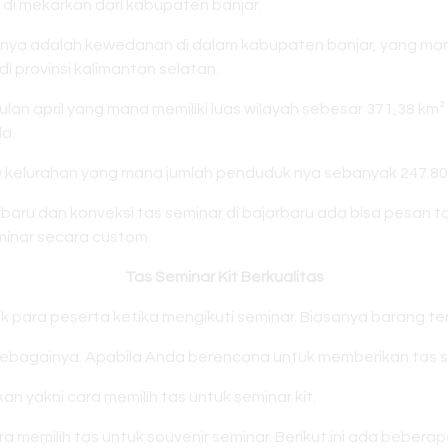
di mekarkan dari kabupaten banjar.
ahnya adalah kewedanan di dalam kabupaten banjar, yang m
i provinsi kalimantan selatan.
ulan april yang mana memiliki luas wilayah sebesar 371,38 km²
a.
0 kelurahan yang mana jumlah penduduk nya sebanyak 247.802
aru dan konveksi tas seminar di bajarbaru ada bisa pesan tas
inar secara custom.
Tas Seminar Kit Berkualitas
k para peserta ketika mengikuti seminar. Biasanya barang te
n sebagainya. Apabila Anda berencana untuk memberikan tas s
n yakni cara memilih tas untuk seminar kit.
emilih tas untuk souvenir seminar. Berikut ini ada beberapa