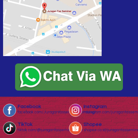
Facebook
Instagram
facebook.com/Juragantasseminarbandung/
instagram.com/juragantassem
TikTok
Shopee
tiktok.com/@juragantasseminar.com
shopee.co.id/juragantassemin