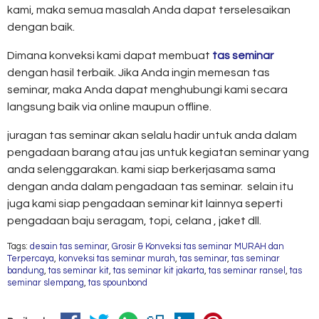
kami, maka semua masalah Anda dapat terselesaikan
dengan baik.
Dimana konveksi kami dapat membuat
tas seminar
dengan hasil terbaik. Jika Anda ingin memesan tas
seminar, maka Anda dapat menghubungi kami secara
langsung baik via online maupun offline.
juragan tas seminar akan selalu hadir untuk anda dalam
pengadaan barang atau jas untuk kegiatan seminar yang
anda selenggarakan. kami siap berkerjasama sama
dengan anda dalam pengadaan tas seminar. selain itu
juga kami siap pengadaan seminar kit lainnya seperti
pengadaan baju seragam, topi, celana , jaket dll.
Tags:
desain tas seminar
,
Grosir & Konveksi tas seminar MURAH dan
Terpercaya
,
konveksi tas seminar murah
,
tas seminar
,
tas seminar
bandung
,
tas seminar kit
,
tas seminar kit jakarta
,
tas seminar ransel
,
tas
seminar slempang
,
tas spounbond