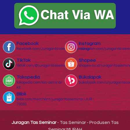
Facebook
Instagram
facebook.com/Juragantasseminarbandung/
instagram.com/juragantassem
TikTok
Shopee
tiktok.com/@juragantasseminar.com
shopee.co.id/juragantassemin
Tokopedia
Bukalapak
tokopedia.com/tas-seminar-
bukalapak.com/u/juragantass
kit
Blibli
blibli.com/merchant/juragantasseminar/JUR-
70033
Juragan Tas Seminar
- Tas Seminar - Produsen Tas
Seminar MURAH