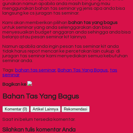
gunakan namun apabila anda masih bingung mau
menggunakan bahan tas seminar yg jenis apa anda bisa
langsung ke cs juragan tas seminar.
Kami akan memberikan pilihan
bahan tas yang bagus
untuk seminar yang anda selenggarakan dan bisa
menyesuaikan budget anggaran anda sehingga anda bisa
belanja atau pesan seminar kit lainnya.
Namun apabila anda ingin pesan tas seminar kit anda
tidak harus repot mencari ke percetakan lain cukup di
juragan tas seminar kami menyediakan semua kebutuhan
seminar anda.
Tags:
bahan tas seminar
,
Bahan Tas Yang Bagus
,
tas
seminar
Bagikan ke
Bahan Tas Yang Bagus
Komentar (0)
Artikel Lainnya
Rekomendasi
Saat ini belum tersedia komentar.
Silahkan tulis komentar Anda