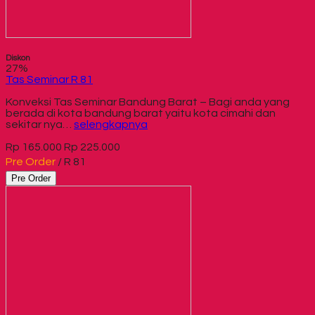
Diskon
27%
Tas Seminar R 81
Konveksi Tas Seminar Bandung Barat – Bagi anda yang
berada di kota bandung barat yaitu kota cimahi dan
sekitar nya…
selengkapnya
Rp 165.000
Rp 225.000
Pre Order
/ R 81
Pre Order