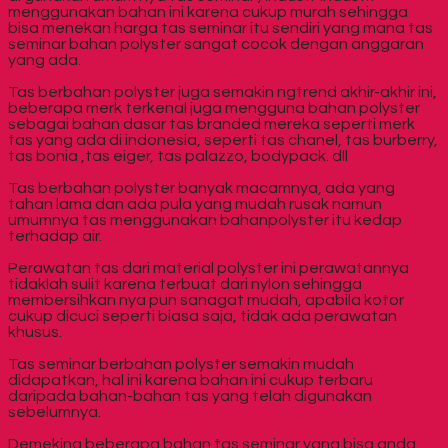
menggunakan bahan ini karena cukup murah sehingga
bisa menekan harga tas seminar itu sendiri yang mana tas
seminar bahan polyster sangat cocok dengan anggaran
yang ada.
Tas berbahan polyster juga semakin ngtrend akhir-akhir ini,
beberapa merk terkenal juga mengguna bahan polyster
sebagai bahan dasar tas branded mereka seperti merk
tas yang ada di indonesia, seperti tas chanel, tas burberry,
tas bonia ,tas eiger, tas palazzo, bodypack. dll
Tas berbahan polyster banyak macamnya, ada yang
tahan lama dan ada pula yang mudah rusak namun
umumnya tas menggunakan bahanpolyster itu kedap
terhadap air.
Perawatan tas dari material polyster ini perawatannya
tidaklah sulit karena terbuat dari nylon sehingga
membersihkan nya pun sanagat mudah, apabila kotor
cukup dicuci seperti biasa saja, tidak ada perawatan
khusus.
Tas seminar berbahan polyster semakin mudah
didapatkan, hal ini karena bahan ini cukup terbaru
daripada bahan-bahan tas yang telah digunakan
sebelumnya.
Demekina beberapa bahan tas seminar yang bisa anda