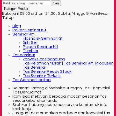
Cari
Kategori Produk
Buka jam 08.00 s/d jam 21.00 , Sabtu, Minggu & Hari Besar
Tutup
Blog
Paket Seminar Kit
Seminar Kit
Flashdisk Seminar Kit
Gift Set
Pulpen Seminar Kit
Tumbler
Tas seminar
konveksi tas bandung
Tas Pelatihan Murah | Tas Seminar Kit | Produsen
Tas Seminar
Tas Seminar Ready Stock
Tas Seminar Terlaris
Tas Seminar Laptop
Selamat Datang di Website Juragan Tas ~ Konveksi
Tas Berkualitas
Kami siap melayani berbagai macam pesanan tas
sesuai kebutuhan anda
Silahkan hubungi costumer service kami untuk info
lebih lanjut
Juragan tas merupakan produsen dan konveksi tas