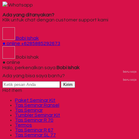
Whatsapp
Ada yang ditanyakan?
Klik untuk chat dengan customer support kami
Bobi Ishak
● online
+6285885292673
Bobi Ishak
● online
Halo, perkenalkan saya
Bobi Ishak
baru saja
Ada yang bisa saya bantu?
baru saja
Kirim
Hot Item
Paket Seminar Kit
Tas Seminar Ransel
Tas Seminar
Tumbler Seminar Kit
Tas Seminar R 70
Termos
Tas Seminar R 67
Tas Seminar SL 77