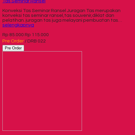
Tas Seminar Ransel
Konveksi Tas Seminar Ransel Juragan Tas merupakan
konveksi tas seminar ransel,tas souvenir,diklat dan
pelatihan. juragan tas juga melayani pembuatan tas…
selengkapnya
Rp 85.000
Rp 115.000
Pre Order
/ DRB 022
Pre Order