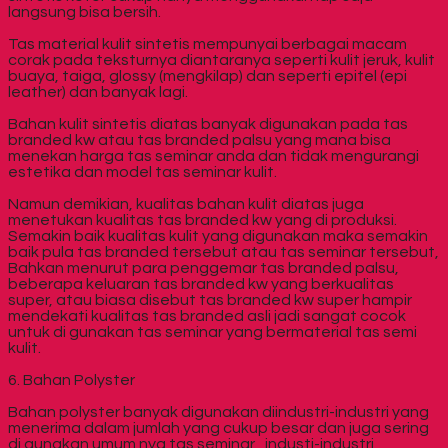
langsung bisa bersih.
Tas material kulit sintetis mempunyai berbagai macam
corak pada teksturnya diantaranya seperti kulit jeruk, kulit
buaya, taiga, glossy (mengkilap) dan seperti epitel (epi
leather) dan banyak lagi.
Bahan kulit sintetis diatas banyak digunakan pada tas
branded kw atau tas branded palsu yang mana bisa
menekan harga tas seminar anda dan tidak mengurangi
estetika dan model tas seminar kulit.
Namun demikian, kualitas bahan kulit diatas juga
menetukan kualitas tas branded kw yang di produksi.
Semakin baik kualitas kulit yang digunakan maka semakin
baik pula tas branded tersebut atau tas seminar tersebut,
Bahkan menurut para penggemar tas branded palsu,
beberapa keluaran tas branded kw yang berkualitas
super, atau biasa disebut tas branded kw super hampir
mendekati kualitas tas branded asli jadi sangat cocok
untuk di gunakan tas seminar yang bermaterial tas semi
kulit.
6. Bahan Polyster
Bahan polyster banyak digunakan diindustri-industri yang
menerima dalam jumlah yang cukup besar dan juga sering
di gunakan umum nya tas seminar , industi-industri