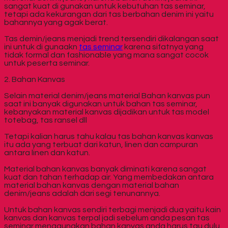
sangat kuat di gunakan untuk kebutuhan tas seminar,
tetapi ada kekurangan dari tas berbahan denim ini yaitu
bahannya yang agak berat.
Tas demin/jeans menjadi trend tersendiri dikalangan saat
ini untuk di gunaakn
tas seminar
karena sifatnya yang
tidak formal dan fashionable yang mana sangat cocok
untuk peserta seminar.
2. Bahan Kanvas
Selain material denim/jeans material Bahan kanvas pun
saat ini banyak digunakan untuk bahan tas seminar,
kebanyakan material kanvas dijadikan untuk tas model
totebag, tas ransel dll
Tetapi kalian harus tahu kalau tas bahan kanvas kanvas
itu ada yang terbuat dari katun, linen dan campuran
antara linen dan katun.
Material bahan kanvas banyak diminati karena sangat
kuat dan tahan terhadap air. Yang membedakan antara
material bahan kanvas dengan material bahan
denim/jeans adalah dari segi tenunannya.
Untuk bahan kanvas sendiri terbagi menjadi dua yaitu kain
kanvas dan kanvas terpal jadi sebelum anda pesan tas
seminar menggunakan bahan kanvas anda harus tau dulu