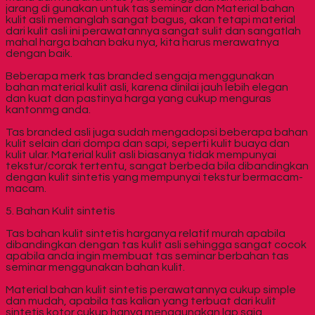
jarang di gunakan untuk tas seminar dan Material bahan
kulit asli memanglah sangat bagus, akan tetapi material
dari kulit asli ini perawatannya sangat sulit dan sangatlah
mahal harga bahan baku nya, kita harus merawatnya
dengan baik.
Beberapa merk tas branded sengaja menggunakan
bahan material kulit asli, karena dinilai jauh lebih elegan
dan kuat dan pastinya harga yang cukup menguras
kantonmg anda.
Tas branded asli juga sudah mengadopsi beberapa bahan
kulit selain dari dompa dan sapi, seperti kulit buaya dan
kulit ular. Material kulit asli biasanya tidak mempunyai
tekstur/corak tertentu, sangat berbeda bila dibandingkan
dengan kulit sintetis yang mempunyai tekstur bermacam-
macam.
5. Bahan Kulit sintetis
Tas bahan kulit sintetis harganya relatif murah apabila
dibandingkan dengan tas kulit asli sehingga sangat cocok
apabila anda ingin membuat tas seminar berbahan tas
seminar menggunakan bahan kulit.
Material bahan kulit sintetis perawatannya cukup simple
dan mudah, apabila tas kalian yang terbuat dari kulit
sintetis kotor cukup hanya menggunakan lap saja