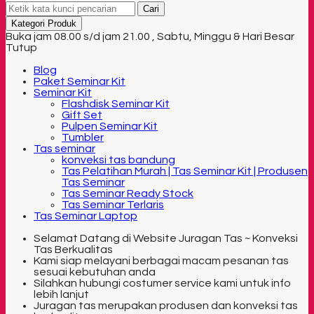
Cari
Kategori Produk
Buka jam 08.00 s/d jam 21.00 , Sabtu, Minggu & Hari Besar
Tutup
Blog
Paket Seminar Kit
Seminar Kit
Flashdisk Seminar Kit
Gift Set
Pulpen Seminar Kit
Tumbler
Tas seminar
konveksi tas bandung
Tas Pelatihan Murah | Tas Seminar Kit | Produsen
Tas Seminar
Tas Seminar Ready Stock
Tas Seminar Terlaris
Tas Seminar Laptop
Selamat Datang di Website Juragan Tas ~ Konveksi
Tas Berkualitas
Kami siap melayani berbagai macam pesanan tas
sesuai kebutuhan anda
Silahkan hubungi costumer service kami untuk info
lebih lanjut
Juragan tas merupakan produsen dan konveksi tas