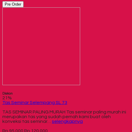
Pre Order
Diskon
21%
Tas Seminar Selempang SL 73
TAS SEMINAR PALING MURAH Tas seminar paling murah ini
merupakan tas yang sudah pernah kami buat oleh
konveksi tas seminar…
selengkapnya
Rp 95.000
Rp 120.000