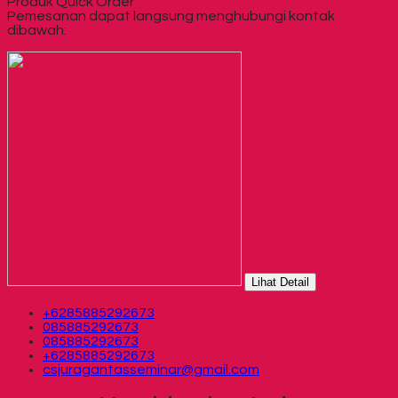
Produk Quick Order
Pemesanan dapat langsung menghubungi kontak
dibawah:
Lihat Detail
+6285885292673
085885292673
085885292673
+6285885292673
csjuragantasseminar@gmail.com