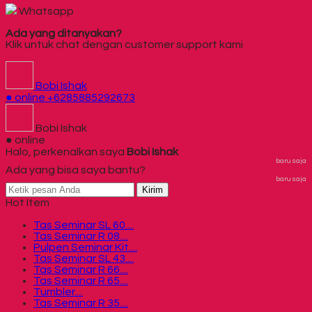
Whatsapp
Ada yang ditanyakan?
Klik untuk chat dengan customer support kami
Bobi Ishak
● online
+6285885292673
Bobi Ishak
● online
Halo, perkenalkan saya
Bobi Ishak
baru saja
Ada yang bisa saya bantu?
baru saja
Kirim
Hot Item
Tas Seminar SL 60....
Tas Seminar R 08....
Pulpen Seminar Kit....
Tas Seminar SL 43....
Tas Seminar R 66....
Tas Seminar R 65....
Tumbler....
Tas Seminar R 35....