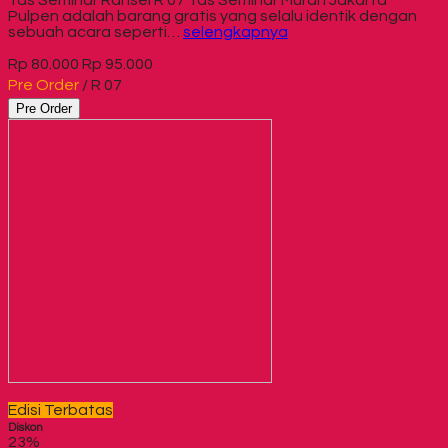
Tas Seminar Ransel R 07 Tas Seminar Murah Jakarta
Pulpen adalah barang gratis yang selalu identik dengan
sebuah acara seperti…
selengkapnya
Rp 80.000
Rp 95.000
Pre Order
/ R 07
Pre Order
Edisi Terbatas
Diskon
23%