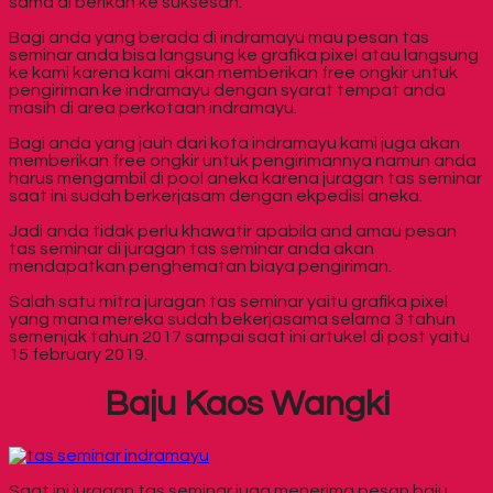
sama di berikan ke suksesan.
Bagi anda yang berada di indramayu mau pesan tas
seminar anda bisa langsung ke grafika pixel atau langsung
ke kami karena kami akan memberikan free ongkir untuk
pengiriman ke indramayu dengan syarat tempat anda
masih di area perkotaan indramayu.
Bagi anda yang jauh dari kota indramayu kami juga akan
memberikan free ongkir untuk pengirimannya namun anda
harus mengambil di pool aneka karena juragan tas seminar
saat ini sudah berkerjasam dengan ekpedisi aneka.
Jadi anda tidak perlu khawatir apabila and amau pesan
tas seminar di juragan tas seminar anda akan
mendapatkan penghematan biaya pengiriman.
Salah satu mitra juragan tas seminar yaitu grafika pixel
yang mana mereka sudah bekerjasama selama 3 tahun
semenjak tahun 2017 sampai saat ini artukel di post yaitu
15 february 2019.
Baju Kaos Wangki
Saat ini juragan tas seminar juga menerima pesan baju,