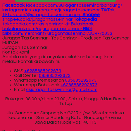
Facebook
facebook.com/Juragantasseminarbandung/
Instagram
instagram.com/juragantasseminar
TikTok
tiktok.com/@juragantasseminar.com
Shopee
shopee.co.id/juragantasseminar
Tokopedia
tokopedia.com/tas-seminar-kit
Bukalapak
bukalapak.com/u/juragantasseminar
Blibli
blibli.com/merchant/juragantasseminar/JUR-70033
Juragan Tas Seminar
- Tas Seminar - Produsen Tas Seminar
MURAH
Juragan Tas Seminar
Kontak Kami
Apabila ada yang ditanyakan, silahkan hubungi kami
melalui kontak di bawah ini.
SMS
+6285885292673
Call Center
085885292673
Whatsapp
Pemesanan
085885292673
Whatsapp
Bobi Ishak
+6285885292673
Email
csjuragantasseminar@gmail.com
Buka jam 08.00 s/d jam 21.00 , Sabtu, Minggu & Hari Besar
Tutup
Jln. Gandapura Simpang No.G217 rt/rw :05 kel.merdeka
kecamatan : Sumur Bandung Kota : Bandung Provinsi :
Jawa Barat Kode Pos : 40113