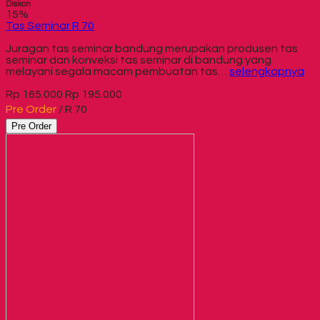
Diskon
15%
Tas Seminar R 70
Juragan tas seminar bandung merupakan produsen tas
seminar dan konveksi tas seminar di bandung yang
melayani segala macam pembuatan tas…
selengkapnya
Rp 165.000
Rp 195.000
Pre Order
/ R 70
Pre Order