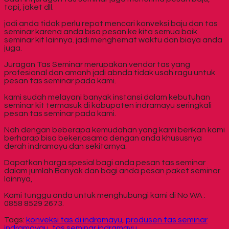
topi, jaket dll.
jadi anda tidak perlu repot mencari konveksi baju dan tas
seminar karena anda bisa pesan ke kita semua baik
seminar kit lainnya. jadi menghemat waktu dan biaya anda
juga.
Juragan Tas Seminar merupakan vendor tas yang
profesional dan amanh jadi abnda tidak usah ragu untuk
pesan tas seminar pada kami.
kami sudah melayani banyak instansi dalam kebutuhan
seminar kit termasuk di kabupaten indramayu seringkali
pesan tas seminar pada kami.
Nah dengan beberapa kemudahan yang kami berikan kami
berharap bisa bekerjasama dengan anda khususnya
derah indramayu dan sekitarnya.
Dapatkan harga spesial bagi anda pesan tas seminar
dalam jumlah Banyak dan bagi anda pesan paket seminar
lainnya,
Kami tunggu anda untuk menghubungi kami di No WA :
0858 8529 2673.
Tags:
konveksi tas di indramayu
,
produsen tas seminar
indramayau
,
tas seminar indramayu