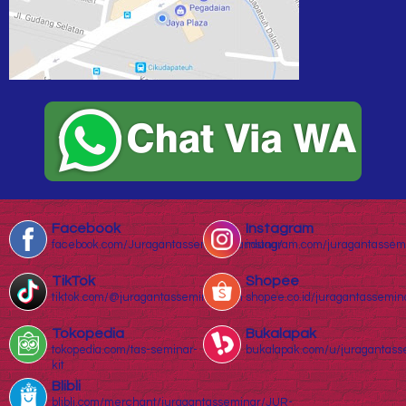
Facebook
Instagram
facebook.com/Juragantasseminarbandung/
instagram.com/juragantassem
TikTok
Shopee
tiktok.com/@juragantasseminar.com
shopee.co.id/juragantassemin
Tokopedia
Bukalapak
tokopedia.com/tas-seminar-
bukalapak.com/u/juragantass
kit
Blibli
blibli.com/merchant/juragantasseminar/JUR-