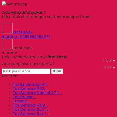
Whatsapp
Ada yang ditanyakan?
Klik untuk chat dengan customer support kami
Bobi Ishak
● online
+6285885292673
Bobi Ishak
● online
Halo, perkenalkan saya
Bobi Ishak
baru saja
Ada yang bisa saya bantu?
baru saja
Kirim
Hot Item
Notes Seminar Kit....
Tas Seminar R02....
Tas Seminar Ransel R 72....
Tas Ransel....
Tumbler....
Tas Seminar R 68....
Tas Seminar SL 21....
Tas Seminar 3 in 1....