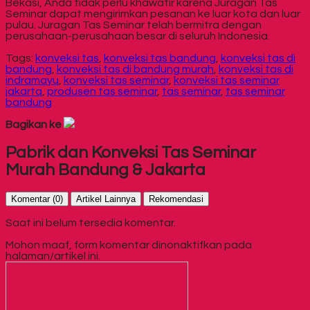
Bekasi, Anda tidak perlu khawatir karena Juragan Tas
Seminar dapat mengirimkan pesanan ke luar kota dan luar
pulau. Juragan Tas Seminar telah bermitra dengan
perusahaan-perusahaan besar di seluruh Indonesia.
Tags:
konveksi tas
,
konveksi tas bandung
,
konveksi tas di
bandung
,
konveksi tas di bandung murah
,
konveksi tas di
indramayu
,
konveksi tas seminar
,
konveksi tas seminar
jakarta
,
produsen tas seminar
,
tas seminar
,
tas seminar
bandung
Bagikan ke
Pabrik dan Konveksi Tas Seminar
Murah Bandung & Jakarta
Komentar (0)
Artikel Lainnya
Rekomendasi
Saat ini belum tersedia komentar.
Mohon maaf, form komentar dinonaktifkan pada
halaman/artikel ini.