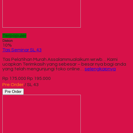
Terpopuler
Diskon
10%
Tas Seminar SL 43
Tas Pelatihan Murah Assalammualaikum wr.wb… Kami
ucapkan Terimkasih yang sebesar – besar nya bagi anda
yang telah mengunjungi toko online…
selengkapnya
Rp 175.000
Rp 195.000
Pre Order
/ SL 43
Pre Order