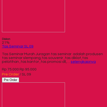
Diskon
21%
Tas Seminar SL 09
Tas Seminar Murah Juragan tas seminar adalah produsen
tas seminar slempang,tas souvenir ,tas diklat,tas
pelatihan ,tas kantor ,tas promosi dll,…
selengkapnya
Rp 75.000
Rp 95.000
Pre Order
/ SL 09
Pre Order