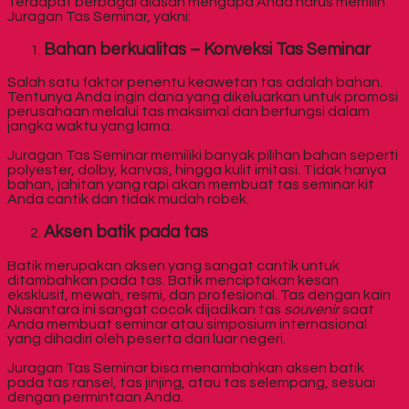
Terdapat berbagai alasan mengapa Anda harus memilih
Juragan Tas Seminar, yakni:
Bahan berkualitas – Konveksi Tas Seminar
Salah satu faktor penentu keawetan tas adalah bahan.
Tentunya Anda ingin dana yang dikeluarkan untuk promosi
perusahaan melalui tas maksimal dan berfungsi dalam
jangka waktu yang lama.
Juragan Tas Seminar memiliki banyak pilihan bahan seperti
polyester, dolby, kanvas, hingga kulit imitasi. Tidak hanya
bahan, jahitan yang rapi akan membuat tas seminar kit
Anda cantik dan tidak mudah robek.
Aksen batik pada tas
Batik merupakan aksen yang sangat cantik untuk
ditambahkan pada tas. Batik menciptakan kesan
eksklusif, mewah, resmi, dan profesional. Tas dengan kain
Nusantara ini sangat cocok dijadikan tas
souvenir
saat
Anda membuat seminar atau simposium internasional
yang dihadiri oleh peserta dari luar negeri.
Juragan Tas Seminar bisa menambahkan aksen batik
pada tas ransel, tas jinjing, atau tas selempang, sesuai
dengan permintaan Anda.