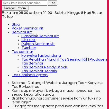
Cari
Kategori Produk
Buka jam 08.00 s/d jam 21.00 , Sabtu, Minggu & Hari Besar
Tutup
Blog
Paket Seminar Kit
Seminar Kit
Flashdisk Seminar Kit
Gift Set
Pulpen Seminar Kit
Tumbler
Tas seminar
konveksi tas bandung
Tas Pelatihan Murah | Tas Seminar Kit | Produsen
Tas Seminar
Tas Seminar Ready Stock
Tas Seminar Terlaris
Tas Seminar Laptop
Selamat Datang di Website Juragan Tas ~ Konveksi
Tas Berkualitas
Kami siap melayani berbagai macam pesanan tas
sesuai kebutuhan anda
Silahkan hubungi costumer service kami untuk info
lebih lanjut
Juragan tas merupakan produsen dan konveksi tas