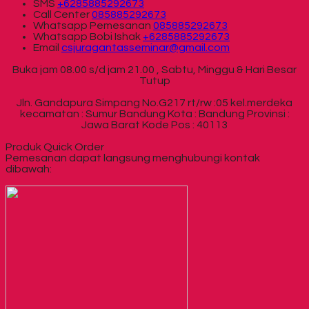
SMS
+6285885292673
Call Center
085885292673
Whatsapp
Pemesanan
085885292673
Whatsapp
Bobi Ishak
+6285885292673
Email
csjuragantasseminar@gmail.com
Buka jam 08.00 s/d jam 21.00 , Sabtu, Minggu & Hari Besar
Tutup
Jln. Gandapura Simpang No.G217 rt/rw :05 kel.merdeka
kecamatan : Sumur Bandung Kota : Bandung Provinsi :
Jawa Barat Kode Pos : 40113
Produk Quick Order
Pemesanan dapat langsung menghubungi kontak
dibawah: