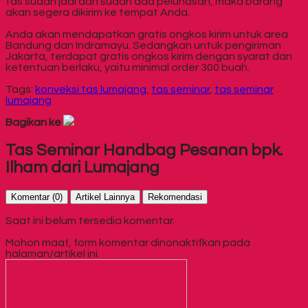
tas sudah jadi dan sudah ada pelunasan, maka barang
akan segera dikirim ke tempat Anda.
Anda akan mendapatkan gratis ongkos kirim untuk area
Bandung dan Indramayu. Sedangkan untuk pengiriman
Jakarta, terdapat gratis ongkos kirim dengan syarat dan
ketentuan berlaku, yaitu minimal order 300 buah.
Tags:
konveksi tas lumajang
,
tas seminar
,
tas seminar
lumajang
Bagikan ke
Tas Seminar Handbag Pesanan bpk.
Ilham dari Lumajang
Komentar (0)
Artikel Lainnya
Rekomendasi
Saat ini belum tersedia komentar.
Mohon maaf, form komentar dinonaktifkan pada
halaman/artikel ini.