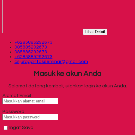
Lihat Detail
+6285885292673
085885292673
085885292673
+6285885292673
csjuragantasseminar@gmail.com
Masuk ke akun Anda
Selamat datang kembali, silahkan login ke akun Anda.
Alamat Email
Password
Ingat Saya