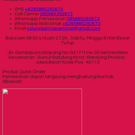
SMS
+6285885292673
Call Center
085885292673
Whatsapp
Pemesanan
085885292673
Whatsapp
Bobi Ishak
+6285885292673
Email
csjuragantasseminar@gmail.com
Buka jam 08.00 s/d jam 21.00 , Sabtu, Minggu & Hari Besar
Tutup
Jln. Gandapura Simpang No.G217 rt/rw :05 kel.merdeka
kecamatan : Sumur Bandung Kota : Bandung Provinsi :
Jawa Barat Kode Pos : 40113
Produk Quick Order
Pemesanan dapat langsung menghubungi kontak
dibawah: