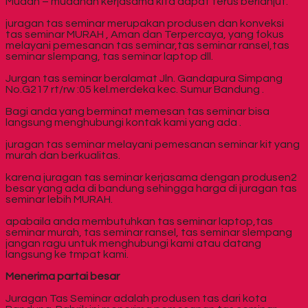
Mudah – mudahan kerjasama kita dapat terus berlanjut.
juragan tas seminar merupakan produsen dan konveksi
tas seminar MURAH , Aman dan Terpercaya, yang fokus
melayani pemesanan tas seminar,tas seminar ransel,tas
seminar slempang, tas seminar laptop dll.
Jurgan tas seminar beralamat Jln. Gandapura Simpang
No.G217 rt/rw :05 kel.merdeka kec. Sumur Bandung .
Bagi anda yang berminat memesan tas seminar bisa
langsung menghubungi kontak kami yang ada .
juragan tas seminar melayani pemesanan seminar kit yang
murah dan berkualitas.
karena juragan tas seminar kerjasama dengan produsen2
besar yang ada di bandung sehingga harga di juragan tas
seminar lebih MURAH.
apabaila anda membutuhkan tas seminar laptop,tas
seminar murah, tas seminar ransel, tas seminar slempang
jangan ragu untuk menghubungi kami atau datang
langsung ke tmpat kami.
Menerima partai besar
Juragan Tas Seminar adalah produsen tas dari kota