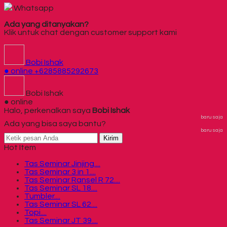
Whatsapp
Ada yang ditanyakan?
Klik untuk chat dengan customer support kami
Bobi Ishak
● online
+6285885292673
Bobi Ishak
● online
Halo, perkenalkan saya
Bobi Ishak
baru saja
Ada yang bisa saya bantu?
baru saja
Kirim
Hot Item
Tas Seminar Jinjing....
Tas Seminar 3 in 1....
Tas Seminar Ransel R 72....
Tas Seminar SL 18....
Tumbler....
Tas Seminar SL 62....
Topi....
Tas Seminar JT 39....