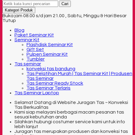
Cari
Kategori Produk
Buka jam 08.00 s/d jam 21.00 , Sabtu, Minggu & Hari Besar
Tutup
Blog
Paket Seminar Kit
Seminar Kit
Flashdisk Seminar Kit
Gift Set
Pulpen Seminar Kit
Tumbler
Tas seminar
konveksi tas bandung
Tas Pelatihan Murah | Tas Seminar Kit | Produsen
Tas Seminar
Tas Seminar Ready Stock
Tas Seminar Terlaris
Tas Seminar Laptop
Selamat Datang di Website Juragan Tas ~ Konveksi
Tas Berkualitas
Kami siap melayani berbagai macam pesanan tas
sesuai kebutuhan anda
Silahkan hubungi costumer service kami untuk info
lebih lanjut
Juragan tas merupakan produsen dan konveksi tas