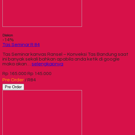
Diskon
-14%
Tas Seminar R 84
Tas Seminar kanvas Ransel – Konveksi Tas Bandung saat
ini banyak sekali bahkan apabila anda ketik di google
maka akan…
selengkapnya
Rp 165.000
Rp 145.000
Pre Order
/ R84
Pre Order