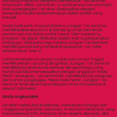
Bandung. Pabrik ini menerima pemesanan tas seminar,
simposium, diklat, pelatihan, atau lokakarya secara masif.
Waktu pengerjaan tas akan disesuaikan dengan
kesepakatan jika Anda memesan dalam jumlah yang
banyak.
Anda tidak perlu khawatir karena Juragan Tas Seminar
memiliki beberapa mitra di Bandung untuk memenuhi
permintaan tas dalam jumlah besar. Oleh karena itu,
produksi tas dapat dilakukan dalam waktu yang singkat.
Anda juga tidak perlu ragu karena Juragan Tas Seminar
memiliki garansi uang kembali jika pesanan tas tidak
selesai tepat waktu.
Cara memesannya sangat mudah yaitu Anda tinggal
memilih desain tas yang diinginkan. Juragan Tas Seminar
memiliki banyak jenis tas seminar dengan harga yang
murah dan bisa menyesuaikan dengan anggaran Anda.
Meski terjangkau, tas seminar kit memiliki jahitan yang rapi
dan bahan yang bagus. Maka tidak heran, Juragan Tas
Seminar telah dipercaya melayani mitra-mitra besar di
seluruh Indonesia.
Gratis ongkos kirim
Setelah melakukan konfirmasi, menyepakati harga dan
tanggal pengambilan pesanan, Anda bisa membayar uang
muka sebesar 50%. Pesanan akan segera diproses. Jika