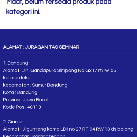
Maaf, belum tersedia produk pada
kategori ini.
ALAMAT : JURAGAN TAS SEMINAR
1. Bandung
Alamat : Jln. Gandapura Simpang No.G217 rt/rw :05
kel.merdeka
kecamatan : Sumur Bandung
Kota : Bandung
Provinsi : Jawa Barat
Kode Pos : 40113
2. Cianjur
Alamat : Jl.gunteng komp.LDII no 27 RT 04 RW 10 ds.bojong
Kecamatan : Karangtengah