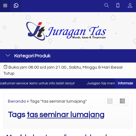
Kategori Produk
Buka jam 08.00 s/d jam 21.00 , Sabtu, Minggu & Hari Besar
Tutup
stumer service kami untuk info lebih lanjut
Juragan tas merupakan produse
Beranda
»
Tags "tas seminar lumajang"
Tags
tas seminar lumajang