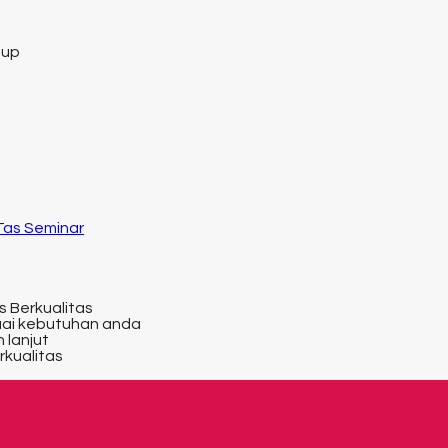
tup
 Tas Seminar
s Berkualitas
uai kebutuhan anda
 lanjut
rkualitas