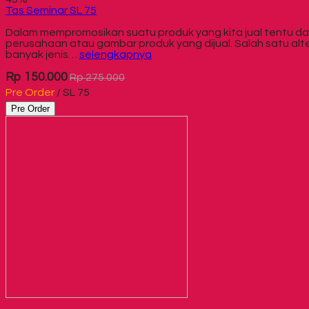
Tas Seminar SL 75
Dalam mempromosikan suatu produk yang kita jual tentu d
perusahaan atau gambar produk yang dijual. Salah satu alter
banyak jenis…
selengkapnya
Rp 150.000
Rp 275.000
Pre Order
/ SL 75
Pre Order