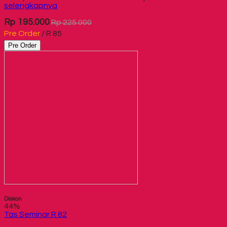
selengkapnya
Rp 195.000
Rp 225.000
Pre Order
/ R 85
Pre Order
Diskon
44%
Tas Seminar R 82