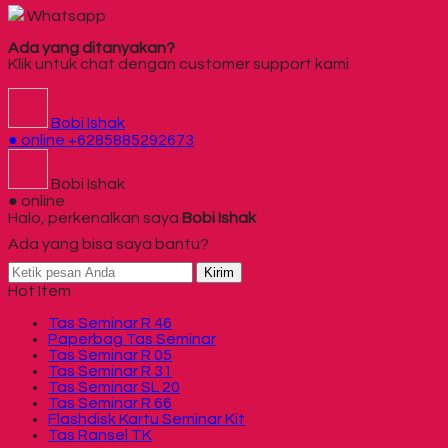
Whatsapp
Ada yang ditanyakan?
Klik untuk chat dengan customer support kami
Bobi Ishak
● online
+6285885292673
Bobi Ishak
● online
Halo, perkenalkan saya
Bobi Ishak
Ada yang bisa saya bantu?
Kirim
Hot Item
Tas Seminar R 46
Paperbag Tas Seminar
Tas Seminar R 05
Tas Seminar R 31
Tas Seminar SL 20
Tas Seminar R 66
Flashdisk Kartu Seminar Kit
Tas Ransel TK