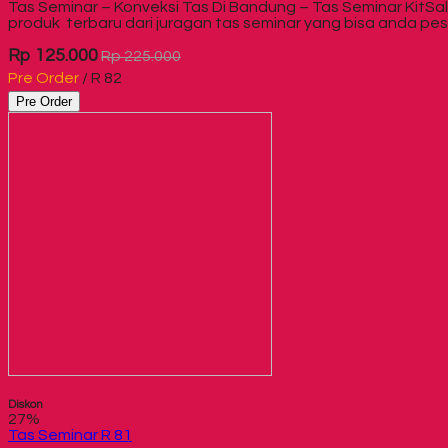
Tas Seminar – Konveksi Tas Di Bandung – Tas Seminar KitSa
produk terbaru dari juragan tas seminar yang bisa anda pesa
Rp 125.000
Rp 225.000
Pre Order
/ R 82
Pre Order
Diskon
27%
Tas Seminar R 81