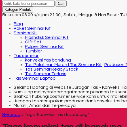
Cari
Kategori Produk
Buka jam 08.00 s/d jam 21.00 , Sabtu, Minggu & Hari Besar Tu
Blog
Paket Seminar Kit
Seminar Kit
Flashdisk Seminar Kit
Gift Set
Pulpen Seminar Kit
Tumbler
Tas seminar
konveksi tas bandung
Tas Pelatihan Murah | Tas Seminar Kit | Produsen
Tas Seminar Ready Stock
Tas Seminar Terlaris
Tas Seminar Laptop
Selamat Datang di Website Juragan Tas ~ Konveksi Ta
Kami siap melayani berbagai macam pesanan tas ses
Silahkan hubungi costumer service kami untuk info lebih
Juragan tas merupakan produsen dan konveksi tas be
Murah , Aman dan Terpercaya
Beranda
»
Tags "konveksi tas di bandung"