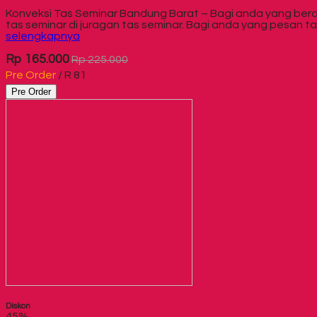
Konveksi Tas Seminar Bandung Barat – Bagi anda yang bera
tas seminar di juragan tas seminar. Bagi anda yang pesan 
selengkapnya
Rp 165.000
Rp 225.000
Pre Order
/ R 81
Pre Order
Diskon
45%