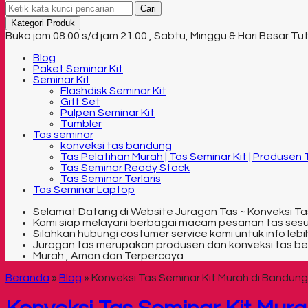
Cari
Kategori Produk
Buka jam 08.00 s/d jam 21.00 , Sabtu, Minggu & Hari Besar Tu
Blog
Paket Seminar Kit
Seminar Kit
Flashdisk Seminar Kit
Gift Set
Pulpen Seminar Kit
Tumbler
Tas seminar
konveksi tas bandung
Tas Pelatihan Murah | Tas Seminar Kit | Produsen
Tas Seminar Ready Stock
Tas Seminar Terlaris
Tas Seminar Laptop
Selamat Datang di Website Juragan Tas ~ Konveksi Ta
Kami siap melayani berbagai macam pesanan tas ses
Silahkan hubungi costumer service kami untuk info lebih
Juragan tas merupakan produsen dan konveksi tas be
Murah , Aman dan Terpercaya
Beranda
»
Blog
»
Konveksi Tas Seminar Kit Murah di Bandung