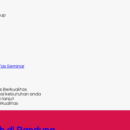
tup
 Tas Seminar
s Berkualitas
uai kebutuhan anda
 lanjut
rkualitas