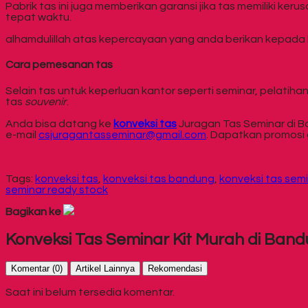
Pabrik tas ini juga memberikan garansi jika tas memiliki ke
tepat waktu.
alhamdulillah atas kepercayaan yang anda berikan kepada 
Cara pemesanan tas
Selain tas untuk keperluan kantor seperti seminar, pelatih
tas
souvenir
.
Anda bisa datang ke
konveksi tas
Juragan Tas Seminar di B
e-mail
csjuragantasseminar@gmail.com
. Dapatkan promosi 
Tags:
konveksi tas
,
konveksi tas bandung
,
konveksi tas sem
seminar ready stock
Bagikan ke
Konveksi Tas Seminar Kit Murah di Ban
Komentar (0)
Artikel Lainnya
Rekomendasi
Saat ini belum tersedia komentar.