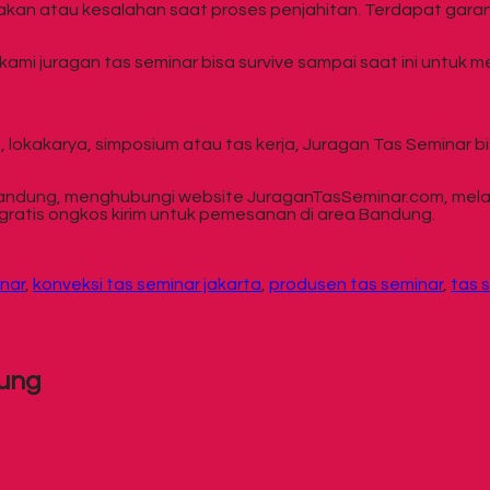
rusakan atau kesalahan saat proses penjahitan. Terdapat gara
kami juragan tas seminar bisa survive sampai saat ini untu
an, lokakarya, simposium atau tas kerja, Juragan Tas Seminar 
andung, menghubungi website JuraganTasSeminar.com, melal
gratis ongkos kirim untuk pemesanan di area Bandung.
inar
,
konveksi tas seminar jakarta
,
produsen tas seminar
,
tas 
dung