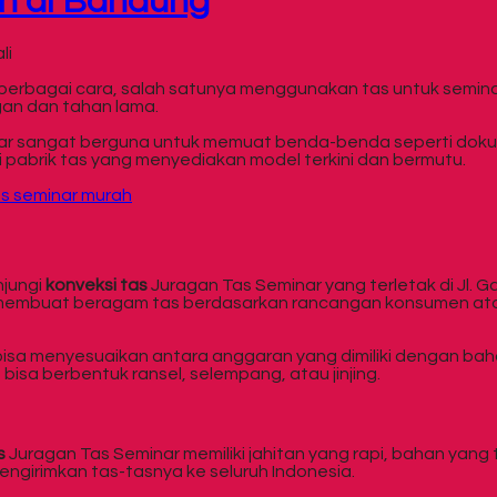
ah di Bandung
li
rbagai cara, salah satunya menggunakan tas untuk seminar,
gan dan tahan lama.
r sangat berguna untuk memuat benda-benda seperti dokumen
i pabrik tas yang menyediakan model terkini dan bermutu.
njungi
konveksi tas
Juragan Tas Seminar yang terletak di Jl.
t membuat beragam tas berdasarkan rancangan konsumen a
bisa menyesuaikan antara anggaran yang dimiliki dengan bah
a bisa berbentuk ransel, selempang, atau jinjing.
s
Juragan Tas Seminar memiliki jahitan yang rapi, bahan yang 
mengirimkan tas-tasnya ke seluruh Indonesia.