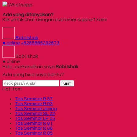
Whatsapp
Ada yang ditanyakan?
Klik untuk chat dengan customer support kami
Bobi Ishak
● online
+6285885292673
Bobi Ishak
● online
Halo, perkenalkan saya
Bobi Ishak
Ada yang bisa saya bantu?
Kirim
Hot Item
Tas Seminar R 57
Tas Seminar R 03
Tas Seminar Jinjing
Tas Seminar SL 22
Tas Seminar LP 25
Tas Seminar R 81
Tas Seminar R 06
Tas Seminar R 85