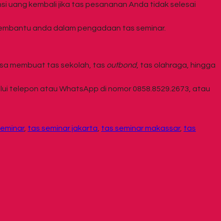
nsi uang kembali jika tas pesananan Anda tidak selesai
k membantu anda dalam pengadaan tas seminar.
bisa membuat tas sekolah, tas
outbond
, tas olahraga, hingga
ui telepon atau WhatsApp di nomor 0858.8529.2673, atau
seminar
,
tas seminar jakarta
,
tas seminar makassar
,
tas