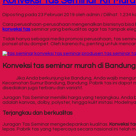
Konveksi Tas Seminar Kit Mur
Diposting pada 23 Februari 2019 oleh admin / Dilihat: 1.234 ka
Cara perusahaan-perusahaan mengenalkan bisnisnya bisa be
konveksi tas
seminar yang berkualitas agar tas tampak ele
Tidak hanya sebagai media promosi perusahaan, tas semina
ponsel atau dompet. Oleh karena itu, penting untuk mencar
Konveksi tas seminar murah di Bandung
Jika Anda berkunjung ke Bandung, Anda wajib mengu
Kecamatan Sumur Bandung, Bandung. Pabrik tas ini dapa
disediakan juga terbaru dan variatif.
Juragan Tas Seminar memiliki harga yang terjangkau. Anda 
adalah kanvas, dolby, polyster, hingga kulit imitasi. Modelny
Terjangkau dan berkualitas
Juragan Tas Seminar mengedepankan kualitas.
Konveksi ta
lepas. Pabrik tas yang tepercaya secara nasional ini telah 