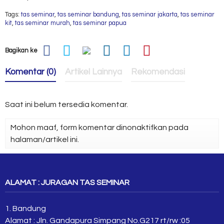
Tags:
tas seminar
,
tas seminar bandung
,
tas seminar jakarta
,
tas seminar
kit
,
tas seminar murah
,
tas seminar papua
Bagikan ke
Komentar (0)
Artikel Lainnya
Rekomendasi
Saat ini belum tersedia komentar.
Mohon maaf, form komentar dinonaktifkan pada
halaman/artikel ini.
ALAMAT : JURAGAN TAS SEMINAR
1. Bandung
Alamat : Jln. Gandapura Simpang No.G217 rt/rw :05