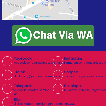
Facebook
Instagram
facebook.com/Juragantasseminarbandung/
instagram.com/juragantassem
TikTok
Shopee
tiktok.com/@juragantasseminar.com
shopee.co.id/juragantassemin
Tokopedia
Bukalapak
tokopedia.com/tas-seminar-
bukalapak.com/u/juragantass
kit
Blibli
blibli.com/merchant/juragantasseminar/JUR-