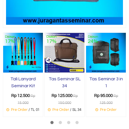
Diskon
Diskon
Diskon
17%
17%
24%
Tali Lanyard
Tas Seminar SL
Tas Seminar 3 in
Seminar Kit
34
1
Rp 12.500
Rp 125.000
Rp 95.000
Rp
Rp
Rp
15.000
150.000
125.000
Pre Order
/ TL 01
Pre Order
/ SL 34
Pre Order