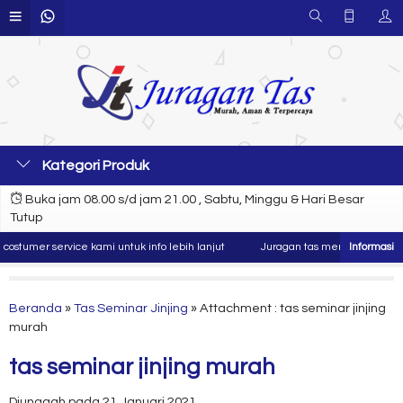
Kategori Produk
Buka jam 08.00 s/d jam 21.00 , Sabtu, Minggu & Hari Besar
Tutup
tumer service kami untuk info lebih lanjut
Juragan tas merupakan produsen
Beranda
»
Tas Seminar Jinjing
» Attachment : tas seminar jinjing
murah
tas seminar jinjing murah
Diunggah pada 21 Januari 2021