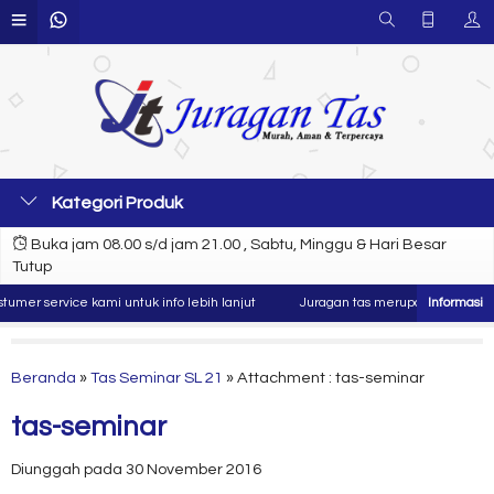
Kategori Produk
Buka jam 08.00 s/d jam 21.00 , Sabtu, Minggu & Hari Besar
Tutup
er service kami untuk info lebih lanjut
Juragan tas merupakan produsen da
Beranda
»
Tas Seminar SL 21
» Attachment : tas-seminar
tas-seminar
Diunggah pada 30 November 2016