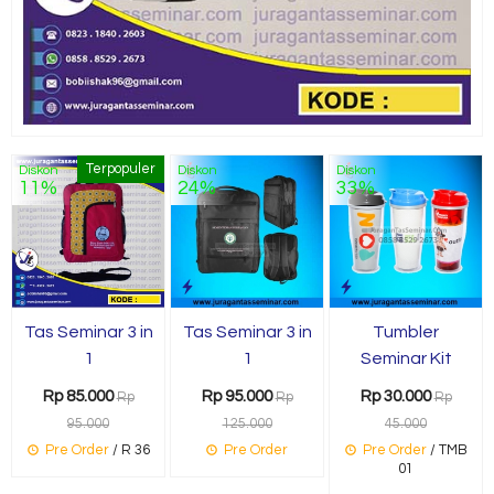
Terpopuler
Diskon
Diskon
Diskon
11%
24%
33%
Tas Seminar 3 in
Tas Seminar 3 in
Tumbler
1
1
Seminar Kit
Rp 85.000
Rp 95.000
Rp 30.000
Rp
Rp
Rp
95.000
125.000
45.000
Pre Order
/ R 36
Pre Order
Pre Order
/ TMB
01