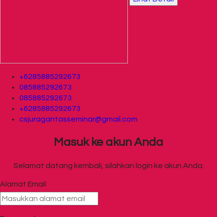
+6285885292673
085885292673
085885292673
+6285885292673
csjuragantasseminar@gmail.com
Masuk ke akun Anda
Selamat datang kembali, silahkan login ke akun Anda.
Alamat Email