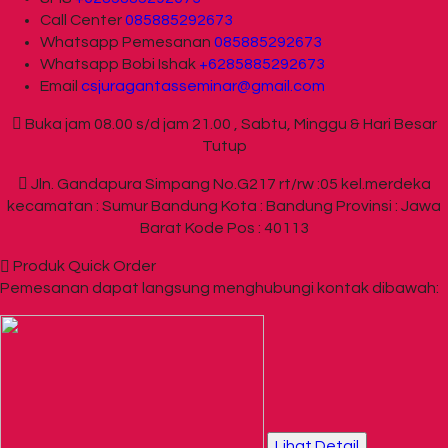
Call Center
085885292673
Whatsapp
Pemesanan
085885292673
Whatsapp
Bobi Ishak
+6285885292673
Email
csjuragantasseminar@gmail.com
Buka jam 08.00 s/d jam 21.00 , Sabtu, Minggu & Hari Besar
Tutup
Jln. Gandapura Simpang No.G217 rt/rw :05 kel.merdeka
kecamatan : Sumur Bandung Kota : Bandung Provinsi : Jawa
Barat Kode Pos : 40113
Produk Quick Order
Pemesanan dapat langsung menghubungi kontak dibawah:
Lihat Detail