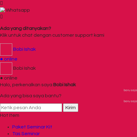
Whatsapp
Ada yang ditanyakan?
Klik untuk chat dengan customer support kami
Bobi Ishak
● online
Bobi Ishak
● online
Halo, perkenalkan saya
Bobi Ishak
baru saja
Ada yang bisa saya bantu?
baru saja
Kirim
Hot Item
Paket Seminar Kit
Tas Seminar