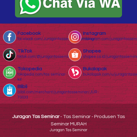
Facebook
Instagram
facebook.com/Juragantasseminarbandung/
instagram.com/juragantassem
TikTok
Shopee
tiktok.com/@juragantasseminar.com
shopee.co.id/juragantassemin
Tokopedia
Bukalapak
tokopedia.com/tas-seminar-
bukalapak.com/u/juragantass
kit
Blibli
blibli.com/merchant/juragantasseminar/JUR-
70033
Juragan Tas Seminar
- Tas Seminar - Produsen Tas
Seminar MURAH
Juragan Tas Seminar