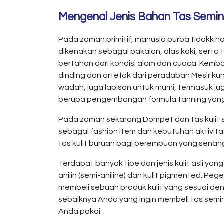
Mengenal Jenis Bahan Tas Semina
Pada zaman primitif, manusia purba tidakk 
dikenakan sebagai pakaian, alas kaki, serta t
bertahan dari kondisi alam dan cuaca. Kembal
dinding dan artefak dari peradaban Mesir kun
wadah, juga lapisan untuk mumi, termasuk juga
berupa pengembangan formula tanning yan
Pada zaman sekarang Dompet dan tas kulit sud
sebagai fashion item dan kebutuhan aktivitas 
tas kulit buruan bagi perempuan yang senan
Terdapat banyak tipe dan jenis kulit asli yang
anilin (semi-aniline) dan kulit pigmented. P
membeli sebuah produk kulit yang sesuai de
sebaiknya Anda yang ingin membeli tas semi
Anda pakai.