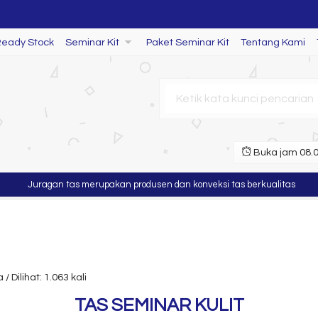
Ready Stock
Seminar Kit
Paket Seminar Kit
Tentang Kami
Buka jam 08.00
Juragan tas merupakan produsen dan konveksi tas berkualitas
Murah
Dilihat: 1.063 kali
TAS SEMINAR KULIT