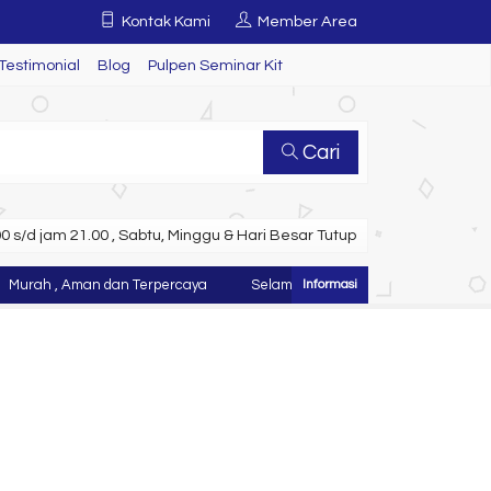
Kontak Kami
Member Area
Testimonial
Blog
Pulpen Seminar Kit
Cari
 s/d jam 21.00 , Sabtu, Minggu & Hari Besar Tutup
 , Aman dan Terpercaya
Selamat Datang di Website Juragan Tas ~ K