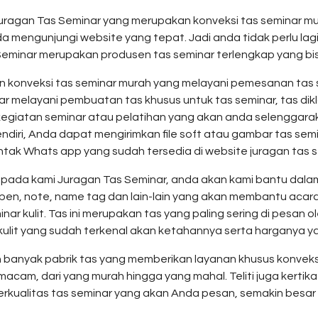
 Juragan Tas Seminar yang merupakan konveksi tas seminar m
nda mengunjungi website yang tepat. Jadi anda tidak perlu lag
s Seminar merupakan produsen tas seminar terlengkap yang b
 konveksi tas seminar murah yang melayani pemesanan tas 
r melayani pembuatan tas khusus untuk tas seminar, tas diklat
egiatan seminar atau pelatihan yang akan anda selenggarak
sendiri, Anda dapat mengirimkan file soft atau gambar tas se
tak Whats app yang sudah tersedia di website juragan tas s
ada kami Juragan Tas Seminar, anda akan kami bantu dalam 
ulpen, note, name tag dan lain-lain yang akan membantu acara
r kulit. Tas ini merupakan tas yang paling sering di pesan ol
kulit yang sudah terkenal akan ketahannya serta harganya y
 banyak pabrik tas yang memberikan layanan khusus konveksi 
cam, dari yang murah hingga yang mahal. Teliti juga kerti
berkualitas tas seminar yang akan Anda pesan, semakin besar