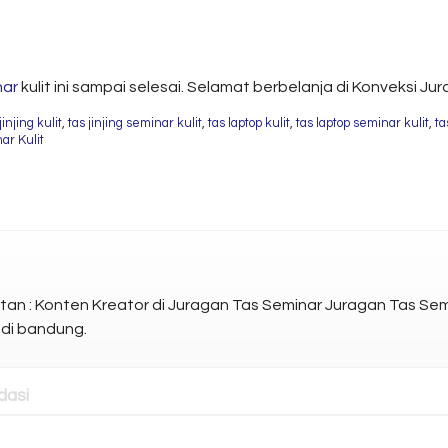
nar
kulit ini sampai selesai. Selamat berbelanja di Konveksi Ju
jinjing kulit
,
tas jinjing seminar kulit
,
tas laptop kulit
,
tas laptop seminar kulit
,
ta
ar Kulit
atan : Konten Kreator di Juragan Tas Seminar Juragan Tas S
 di bandung.
asi