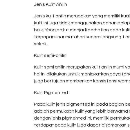
Jenis Kulit Anilin
Jenis kulit anilin merupakan yang memiliki ku
kulit ini juga tidak menggunakan bahan pelapis.
baik. Yang patut menjadi perhatian pada kuli
terpapar sinar matahari secara langsung. Lan
sekali.
Kulit semi-anilin
Kulit semi anilin merupakan kulit anilin mur
hal ini dilakukan untuk menigkatkan daya taha
juga bertujuan memberikan konsistensi warna
Kulit Pigmented
Pada kulit jenis pigmented ini pada bagian
adalah permukaan kulit yang lebih berwarna da
dengan jenis pigmented ini, memiliki permuk
terdapat pada kulit juga dapat disamarkan s