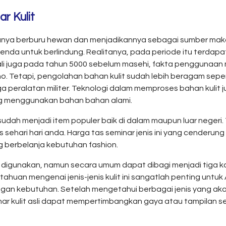
r Kulit
hanya berburu hewan dan menjadikannya sebagai sumber maka
enda untuk berlindung. Realitanya, pada periode itu terdapat 
i juga pada tahun 5000 sebelum masehi, fakta penggunaan mat
o. Tetapi, pengolahan bahan kulit sudah lebih beragam seper
 peralatan militer. Teknologi dalam memproses bahan kulit jug
g menggunakan bahan bahan alami.
ah menjadi item populer baik di dalam maupun luar negeri. T
sehari hari anda. Harga tas seminar jenis ini yang cenderung 
g berbelanja kebutuhan fashion.
 digunakan, namun secara umum dapat dibagi menjadi tiga kategor
egetahuan mengenai jenis-jenis kulit ini sangatlah penting u
ngan kebutuhan. Setelah mengetahui berbagai jenis yang ak
nar kulit asli dapat mempertimbangkan gaya atau tampilan s