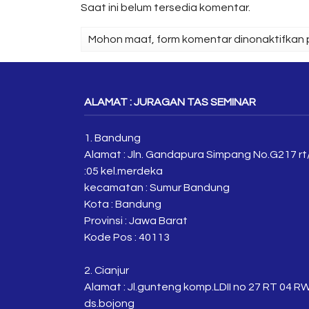
Saat ini belum tersedia komentar.
Mohon maaf, form komentar dinonaktifkan p
ALAMAT : JURAGAN TAS SEMINAR
1. Bandung
Alamat : Jln. Gandapura Simpang No.G217 rt
:05 kel.merdeka
kecamatan : Sumur Bandung
Kota : Bandung
Provinsi : Jawa Barat
Kode Pos : 40113
2. Cianjur
Alamat : Jl.gunteng komp.LDII no 27 RT 04 R
ds.bojong