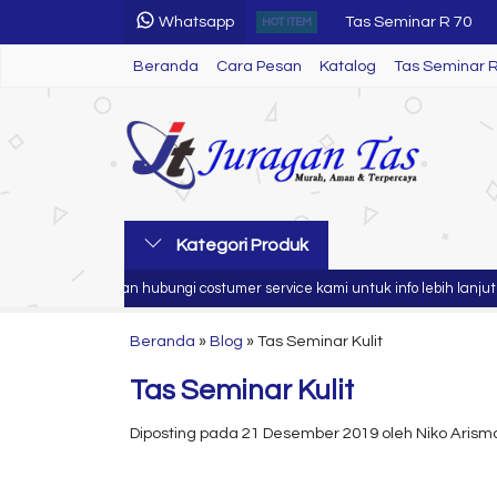
Whatsapp
Tas Seminar SL 62
HOT ITEM
Beranda
Cara Pesan
Katalog
Tas Seminar SL 34
Tas Seminar 
Tumbler Seminar Kit
Tas Seminar SL 40
Tas Seminar SL 11
Tas Seminar SL 77
Kategori Produk
Tas Seminar R 08
Silahkan hubungi costumer service kami untuk info lebih lanjut
Tas Seminar R 70
Beranda
»
Blog
»
Tas Seminar Kulit
Tas Seminar Kulit
Diposting pada 21 Desember 2019 oleh Niko Arisma / 