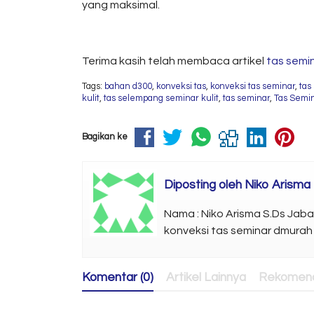
yang maksimal.
Terima kasih telah membaca artikel
tas semi
Tags:
bahan d300
,
konveksi tas
,
konveksi tas seminar
,
tas 
kulit
,
tas selempang seminar kulit
,
tas seminar
,
Tas Semin
Bagikan ke
Diposting oleh
Niko Arisma
Nama : Niko Arisma S.Ds Jab
konveksi tas seminar dmurah
Komentar (0)
Artikel Lainnya
Rekomend