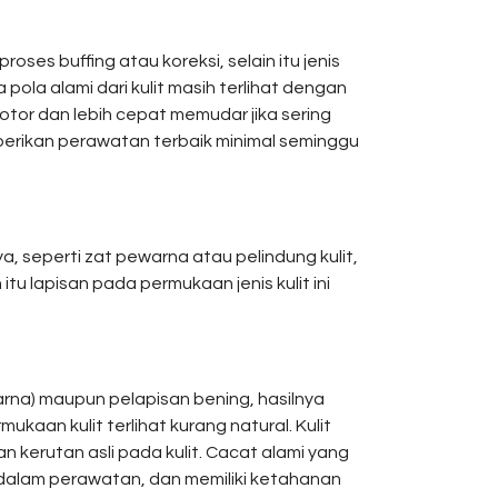
oses buffing atau koreksi, selain itu jenis
a pola alami dari kulit masih terlihat dengan
kotor dan lebih cepat memudar jika sering
emberikan perawatan terbaik minimal seminggu
a, seperti zat pewarna atau pelindung kulit,
tu lapisan pada permukaan jenis kulit ini
rna) maupun pelapisan bening, hasilnya
kaan kulit terlihat kurang natural. Kulit
kerutan asli pada kulit. Cacat alami yang
h dalam perawatan, dan memiliki ketahanan