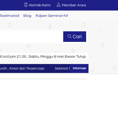
Kontak Kami
Member Area
Testimonial
Blog
Pulpen Seminar Kit
Cari
 s/d jam 21.00 , Sabtu, Minggu & Hari Besar Tutup
h , Aman dan Terpercaya
Selamat Datang di Website Juragan Tas ~ K