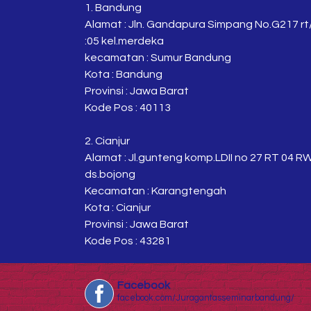
1. Bandung
Alamat : Jln. Gandapura Simpang No.G217 rt
:05 kel.merdeka
kecamatan : Sumur Bandung
Kota : Bandung
Provinsi : Jawa Barat
Kode Pos : 40113
2. Cianjur
Alamat : Jl.gunteng komp.LDII no 27 RT 04 R
ds.bojong
Kecamatan : Karangtengah
Kota : Cianjur
Provinsi : Jawa Barat
Kode Pos : 43281
Facebook
facebook.com/Juragantasseminarbandung/