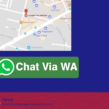
TikTok
tiktok.com/@juragantasseminar.com