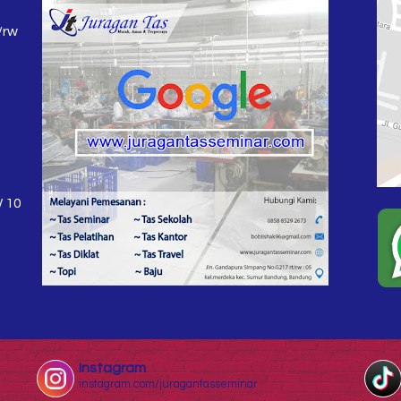
/rw
W 10
Instagram
instagram.com/juragantasseminar