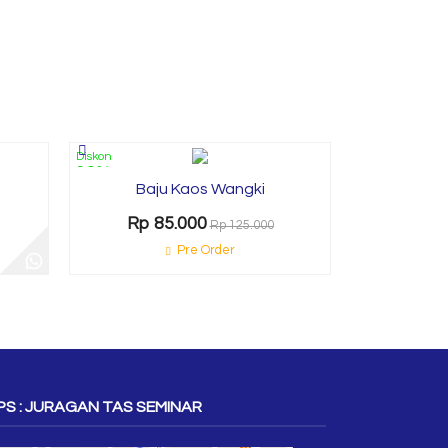
Diskon
Diskon
Tas
32%
16%
Baju Kaos Wangki
Rp 1
Rp 85.000
Rp 125.000
P
Pre Order
S : JURAGAN TAS SEMINAR