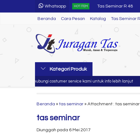
Whatsapp
Tas Seminar R 48
HOT ITEM
Beranda
Cara Pesan
Katalog
Tas Seminar R 82
Tas Seminar 
Tas Seminar SL 75
Tas Seminar LP 25
Tas Seminar Ready 
Tas Ransel
Kategori Produk
Tas Seminar R 83
Silahkan hubungi costumer service kami untuk info lebih lanjut
Kemeja Custom
Beranda
»
tas seminar
» Attachment : tas seminar
tas seminar
Diunggah pada 6 Mei 2017