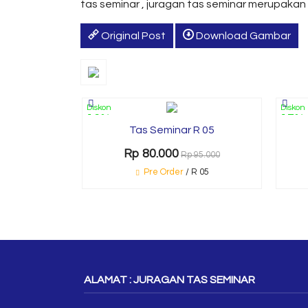
tas seminar , juragan tas seminar merupakan
Original Post
Download Gambar
Diskon
Diskon
16%
17%
Tas Seminar R 05
Rp 80.000
Rp 95.000
Pre Order
/ R 05
ALAMAT : JURAGAN TAS SEMINAR