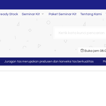
Ready Stock
Seminar Kit
Paket Seminar Kit
Tentang Kami
Stock
Buka jam 08.00
Juragan tas merupakan produsen dan konveksi tas berkualitas
Mura