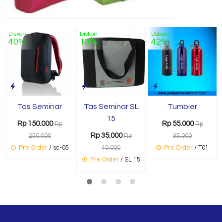
Diskon
Diskon
Diskon
40%
13%
42%
Tas Seminar
Tas Seminar SL
Tumbler
15
Rp 150.000
Rp 55.000
Rp
Rp
Rp 35.000
250.000
Rp
95.000
Pre Order
/ sc-05
40.000
Pre Order
/ T01
Pre Order
/ SL 15