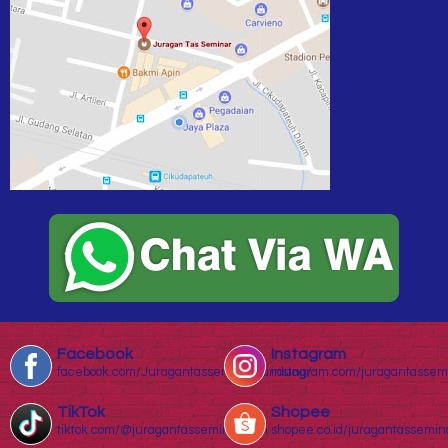
Facebook
Instagram
facebook.com/Juragantasseminarbandung/
instagram.com/juragantassem
TikTok
Shopee
tiktok.com/@juragantasseminar.com
shopee.co.id/juragantassemin