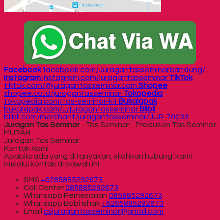
Facebook
facebook.com/Juragantasseminarbandung/
Instagram
instagram.com/juragantasseminar
TikTok
tiktok.com/@juragantasseminar.com
Shopee
shopee.co.id/juragantasseminar
Tokopedia
tokopedia.com/tas-seminar-kit
Bukalapak
bukalapak.com/u/juragantasseminar
Blibli
blibli.com/merchant/juragantasseminar/JUR-70033
Juragan Tas Seminar
- Tas Seminar - Produsen Tas Seminar
MURAH
Juragan Tas Seminar
Kontak Kami
Apabila ada yang ditanyakan, silahkan hubungi kami
melalui kontak di bawah ini.
SMS
+6285885292673
Call Center
085885292673
Whatsapp
Pemesanan
085885292673
Whatsapp
Bobi Ishak
+6285885292673
Email
csjuragantasseminar@gmail.com