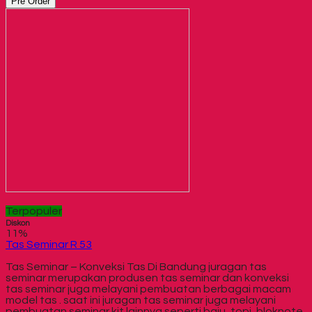
Pre Order
Terpopuler
Diskon
11%
Tas Seminar R 53
Tas Seminar – Konveksi Tas Di Bandung juragan tas
seminar merupakan produsen tas seminar dan konveksi
tas seminar juga melayani pembuatan berbagai macam
model tas . saat ini juragan tas seminar juga melayani
pembuatan seminar kit lainnya seperti baju, topi, bloknote,