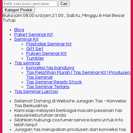
Cari
Kategori Produk
Buka jam 08.00 s/d jam 21.00 , Sabtu, Minggu & Hari Besar
Tutup
Blog
Paket Seminar Kit
Seminar Kit
Flashdisk Seminar Kit
Gift Set
Pulpen Seminar Kit
Tumbler
Tas seminar
konveksi tas bandung
Tas Pelatihan Murah | Tas Seminar Kit | Produsen
Tas Seminar
Tas Seminar Ready Stock
Tas Seminar Terlaris
Tas Seminar Laptop
Selamat Datang di Website Juragan Tas ~ Konveksi
Tas Berkualitas
Kami siap melayani berbagai macam pesanan tas
sesuai kebutuhan anda
Silahkan hubungi costumer service kami untuk info
lebih lanjut
Juragan tas merupakan produsen dan konveksi tas