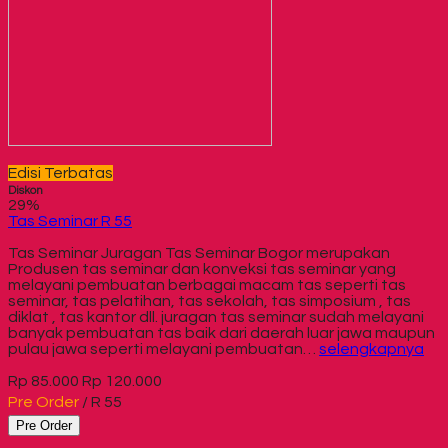
Edisi Terbatas
Diskon
29%
Tas Seminar R 55
Tas Seminar Juragan Tas Seminar Bogor merupakan
Produsen tas seminar dan konveksi tas seminar yang
melayani pembuatan berbagai macam tas seperti tas
seminar, tas pelatihan, tas sekolah, tas simposium , tas
diklat , tas kantor dll. juragan tas seminar sudah melayani
banyak pembuatan tas baik dari daerah luar jawa maupun
pulau jawa seperti melayani pembuatan…
selengkapnya
Rp 85.000
Rp 120.000
Pre Order
/ R 55
Pre Order