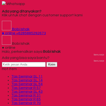
Whatsapp
Ada yang ditanyakan?
Klik untuk chat dengan customer support kami
Bobi Ishak
● online
+6285885292673
Bobi Ishak
● online
Halo, perkenalkan saya
Bobi Ishak
baru saja
Ada yang bisa saya bantu?
baru saja
Kirim
Hot Item
Tas Seminar SL 11
Tas Seminar SL 14
Tas Seminar SL 54
Tas Seminar R 57
Tas Seminar SL 43
Tas Seminar R 31
Tas Seminar R 65
Tas Seminar R 70