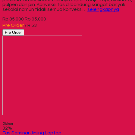
pulpen dan pin. Konveksi tas di bandung sangat banyak
sekalai namun tidak semua konveksi…
selengkapnya
Rp 85.000
Rp 95.000
Pre Order
/ R 53
Pre Order
Diskon
32%
Tas Seminar Jinjing Laptop